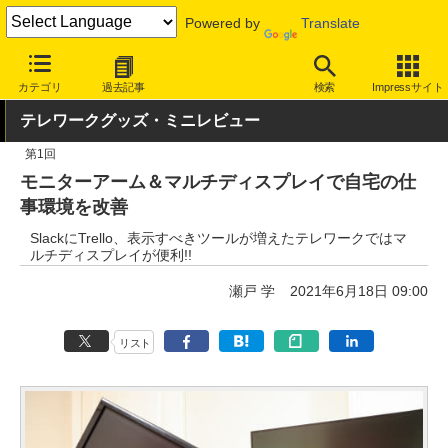
Powered by
Translate
INTERNET Watch
トピック
仕事/働き方
テレワーク
カテゴリ
過去記事
検索
Impressサイト
テレワークグッズ・ミニレビュー
第1回
モニターアーム＆マルチディスプレイで自宅の仕
事環境を改善
SlackにTrello、表示すべきツールが増えたテレワークではマ
ルチディスプレイが便利!!
瀬戸 学
2021年6月18日 09:00
リスト