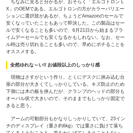
ちなみに見ると分かるが、おそらく「エルゴトロン L
X」のOEMである。エルゴトロンの方がカラーバリエー
ションに選択肢があるが、ちょうどAmazonのセールで
安くなっていたこともあって即決した。この製品はセー
ルで安くなることも多いので、6月21日から始まるプラ
イムデーセールでも安くなるかもしれない。なお、セー
ル時は売り切れることも多いので、早めにポチることを
オススメする。
全然ゆれな～い!! お値段以上のしっかり感
現物はさすがという作り。とくにデスクに挟み込む台
座の部分が大きくてしっかりしている。キズ防止のため
下側には木の板を挟んだが、クランプのヘッドの部分も
オーバル状で大きいので、そのままでもしっかり固定で
きると思う。
アームの可動部分もかなりしっかりしていて、23イン
チのディスプレイ（重さ約6kg）では重さに負けて落ち
てくるようなことも、首をかしげてしまうこともない。