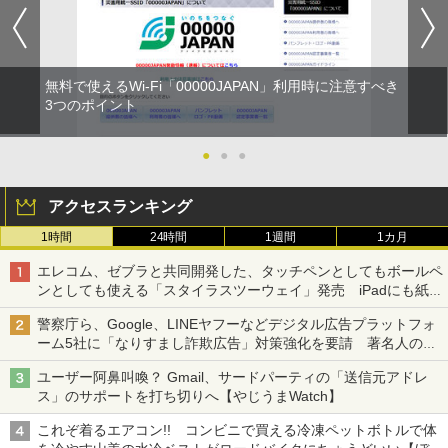
無料で使えるWi-Fi「00000JAPAN」利用時に注意すべき
3つのポイント
●
●
●
アクセスランキング
1時間
24時間
1週間
1カ月
エレコム、ゼブラと共同開発した、タッチペンとしてもボールペ
ンとしても使える「スタイラスツーウェイ」発売 iPadにも紙に
も、持ち替えずに書き込める
警察庁ら、Google、LINEヤフーなどデジタル広告プラットフォ
ーム5社に「なりすまし詐欺広告」対策強化を要請 著名人の写
真や映像を使った投資詐欺などへの対策として
ユーザー阿鼻叫喚？ Gmail、サードパーティの「送信元アドレ
ス」のサポートを打ち切りへ【やじうまWatch】
これぞ着るエアコン!! コンビニで買える冷凍ペットボトルで体