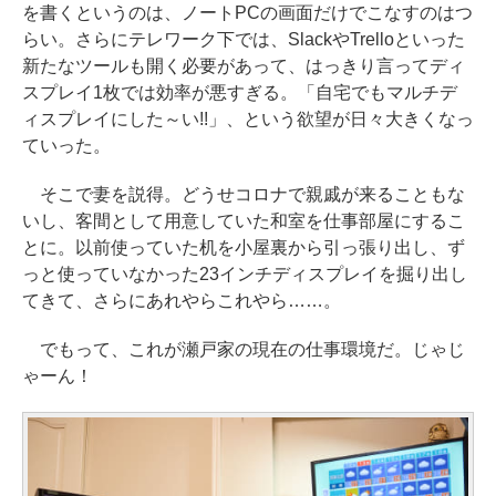
を書くというのは、ノートPCの画面だけでこなすのはつ
らい。さらにテレワーク下では、SlackやTrelloといった
新たなツールも開く必要があって、はっきり言ってディ
スプレイ1枚では効率が悪すぎる。「自宅でもマルチデ
ィスプレイにした～い!!」、という欲望が日々大きくなっ
ていった。
そこで妻を説得。どうせコロナで親戚が来ることもな
いし、客間として用意していた和室を仕事部屋にするこ
とに。以前使っていた机を小屋裏から引っ張り出し、ず
っと使っていなかった23インチディスプレイを掘り出し
てきて、さらにあれやらこれやら……。
でもって、これが瀬戸家の現在の仕事環境だ。じゃじ
ゃーん！