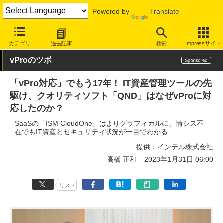
Powered by
Translate
INTERNET Watch
トピック
仕事/働き方
テレワーク
カテゴリ
過去記事
検索
Impressサイト
vProのツボ
「vPro対応」でもう17年！ IT資産管理ツールの先
駆け、クオリティソフト「QND」はなぜvProに対
応したのか？
SaaSの「ISM CloudOne」はよりグラフィカルに、情シス不
在でもIT資産とセキュリティ状況が一目でわかる
提供：
インテル株式会社
高橋 正和
2023年1月31日 06:00
リスト