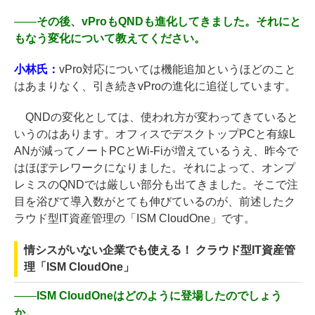
――
その後、vProもQNDも進化してきました。それにと
もなう変化について教えてください。
小林氏：
vPro対応については機能追加というほどのこと
はあまりなく、引き続きvProの進化に追従しています。
QNDの変化としては、使われ方が変わってきていると
いうのはあります。オフィスでデスクトップPCと有線L
ANが減ってノートPCとWi-Fiが増えているうえ、昨今で
はほぼテレワークになりました。それによって、オンプ
レミスのQNDでは厳しい部分も出てきました。そこで注
目を浴びて導入数がとても伸びているのが、前述したク
ラウド型IT資産管理の「ISM CloudOne」です。
情シスがいない企業でも使える！ クラウド型IT資産管
理「ISM CloudOne」
――
ISM CloudOneはどのように登場したのでしょう
か。