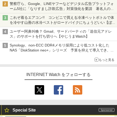
警察庁ら、Google、LINEヤフーなどデジタル広告プラットフォ
ーム5社に「なりすまし詐欺広告」対策強化を要請 著名人の写
真や映像を使った投資詐欺などへの対策として
これぞ着るエアコン!! コンビニで買える冷凍ペットボトルで体
を冷やす山善の水冷ベストがロードバイクにちょうどいい【ぼっ
ち・ざ・ろーど！その14】【空いた時間でなにしてる？】
ユーザー阿鼻叫喚？ Gmail、サードパーティの「送信元アドレ
ス」のサポートを打ち切りへ【やじうまWatch】
Synology、non-ECC DDR4メモリ採用により低コスト化した
NAS「DiskStation neo+」シリーズ 予算を抑えて導入でき、
ECCメモリへのアップグレードも可能
もっと見る
INTERNET Watch をフォローする
Special Site