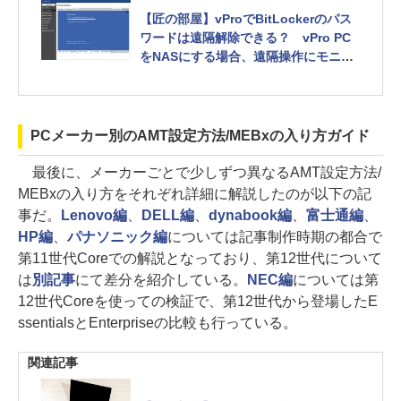
【匠の部屋】vProでBitLockerのパス
ワードは遠隔解除できる？ vPro PC
をNASにする場合、遠隔操作にモニタ
ーは必要？[Sponsored]
PCメーカー別のAMT設定方法/MEBxの入り方ガイド
最後に、メーカーごとで少しずつ異なるAMT設定方法/
MEBxの入り方をそれぞれ詳細に解説したのが以下の記
事だ。
Lenovo編
、
DELL編
、
dynabook編
、
富士通編
、
HP編
、
パナソニック編
については記事制作時期の都合で
第11世代Coreでの解説となっており、第12世代について
は
別記事
にて差分を紹介している。
NEC編
については第
12世代Coreを使っての検証で、第12世代から登場したE
ssentialsとEnterpriseの比較も行っている。
関連記事