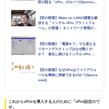
匠が語る「vPro」のルーツ[Sponsore
d]
【匠の部屋】Wake on LANの課題を解
決する「インテル vPro プラットフォ
ーム」が登場！ ネットワーク管理が進
化していく
「IDEリダイレクション」でCDやFDも
インターネット経由で接続可能に[Spo
【匠の部屋】「電源オフ」でも使える
nsored]
リモートデスクトップはなぜ動くの
か？ 進化し続けるインテル vPro プ
ラットフォームの秘密
CPUに内蔵された「もう一つのCPU」
とは？[Sponsored]
【匠の部屋】なぜvProはファイアウォ
ールを簡単に突破できるのか？[Spons
ored]
これからvProを導入する人のために「vPro設定のワ
ザ」