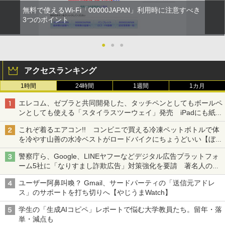
無料で使えるWi-Fi「00000JAPAN」利用時に注意すべき
3つのポイント
●
●
●
アクセスランキング
1時間
24時間
1週間
1カ月
エレコム、ゼブラと共同開発した、タッチペンとしてもボールペ
ンとしても使える「スタイラスツーウェイ」発売 iPadにも紙に
も、持ち替えずに書き込める
これぞ着るエアコン!! コンビニで買える冷凍ペットボトルで体
を冷やす山善の水冷ベストがロードバイクにちょうどいい【ぼっ
ち・ざ・ろーど！その14】【空いた時間でなにしてる？】
警察庁ら、Google、LINEヤフーなどデジタル広告プラットフォ
ーム5社に「なりすまし詐欺広告」対策強化を要請 著名人の写
真や映像を使った投資詐欺などへの対策として
ユーザー阿鼻叫喚？ Gmail、サードパーティの「送信元アドレ
ス」のサポートを打ち切りへ【やじうまWatch】
学生の「生成AIコピペ」レポートで悩む大学教員たち。留年・落
単・減点も