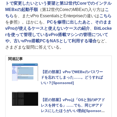
トで変更したいという要望と第12世代Coreでのインテル
MEBxの起動手順
（第12世代CoreのMBExの入り方は
こ
ちら
を、またvPro EssentialsとEnterpriseの違いは
こちら
を参照）。ほかにも、
PCを修理に出したあと、そのまま
vProが使えるケースと使えないケースの紹介
、
BitLocke
rを使って管理しているvPro搭載マシンの管理について
や、古いvPro搭載PCをNASとして利用する場合
など、
さまざまな疑問に答えている。
関連記事
【匠の部屋】vProでMEBxのパスワー
ドを忘れてしまった……。どうすれば
いい？[Sponsored]
【匠の部屋】vProは「OSと別のIPアド
レスを持てる」……でも、同じIPアド
レスにしたほうがいい理由[Sponsore
d]