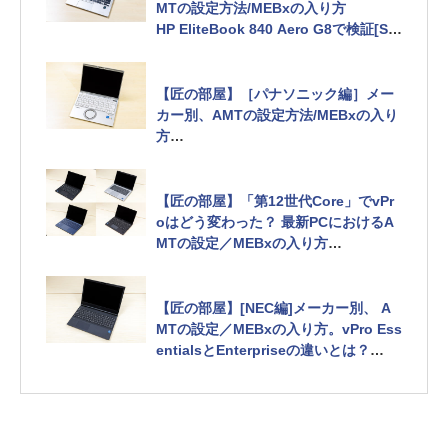
MTの設定方法/MEBxの入り方
HP EliteBook 840 Aero G8で検証[Sp
onsored]
【匠の部屋】［パナソニック編］メー
カー別、AMTの設定方法/MEBxの入り
方
パナソニック Let's note CF-FV1（20
21年夏モデル）で検証[Sponsored]
【匠の部屋】「第12世代Core」でvPr
oはどう変わった？ 最新PCにおけるA
MTの設定／MEBxの入り方
Lenovo Thinkpad X1 Carbon Gen 1
0、DELL Latitude 5430、dynabook
RJ74/KU、富士通 LIFEBOOK U9312/
【匠の部屋】[NEC編]メーカー別、 A
Jの4モデルで検証[Sponsored]
MTの設定／MEBxの入り方。vPro Ess
entialsとEnterpriseの違いとは？
NEC VersaProシリーズでEnterprise
搭載の「PC-VKH48DZGC」とEssenti
als搭載の「PC-VKT44XZFC」で検証
[Sponsored]