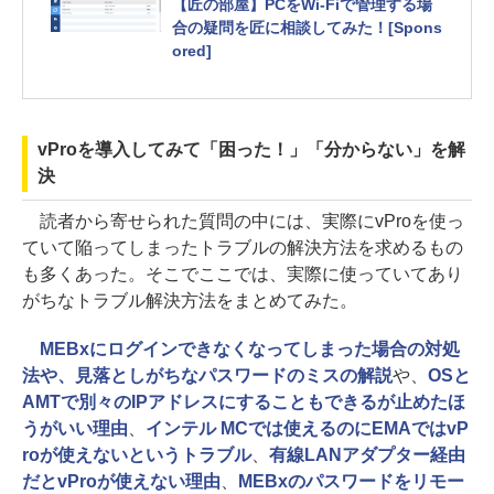
【匠の部屋】PCをWi-Fiで管理する場
合の疑問を匠に相談してみた！[Spons
ored]
vProを導入してみて「困った！」「分からない」を解
決
読者から寄せられた質問の中には、実際にvProを使っ
ていて陥ってしまったトラブルの解決方法を求めるもの
も多くあった。そこでここでは、実際に使っていてあり
がちなトラブル解決方法をまとめてみた。
MEBxにログインできなくなってしまった場合の対処
法や、見落としがちなパスワードのミスの解説
や、
OSと
AMTで別々のIPアドレスにすることもできるが止めたほ
うがいい理由
、
インテル MCでは使えるのにEMAではvP
roが使えないというトラブル
、
有線LANアダプター経由
だとvProが使えない理由
、
MEBxのパスワードをリモー