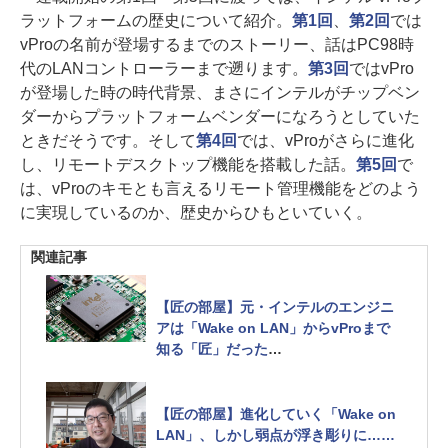
ラットフォームの歴史について紹介。
第1回
、
第2回
では
vProの名前が登場するまでのストーリー、話はPC98時
代のLANコントローラーまで遡ります。
第3回
ではvPro
が登場した時の時代背景、まさにインテルがチップベン
ダーからプラットフォームベンダーになろうとしていた
ときだそうです。そして
第4回
では、vProがさらに進化
し、リモートデスクトップ機能を搭載した話。
第5回
で
は、vProのキモとも言えるリモート管理機能をどのよう
に実現しているのか、歴史からひもといていく。
関連記事
【匠の部屋】元・インテルのエンジニ
アは「Wake on LAN」からvProまで
知る「匠」だった
Intel EtherExpress PRO/100 LAN Ad
apterに、82557に……[Sponsored]
【匠の部屋】進化していく「Wake on
LAN」、しかし弱点が浮き彫りに……