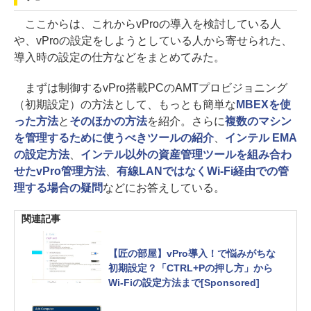
ここからは、これからvProの導入を検討している人
や、vProの設定をしようとしている人から寄せられた、
導入時の設定の仕方などをまとめてみた。
まずは制御するvPro搭載PCのAMTプロビジョニング
（初期設定）の方法として、もっとも簡単な
MBEXを使
った方法
と
そのほかの方法
を紹介。さらに
複数のマシン
を管理するために使うべきツールの紹介
、
インテル EMA
の設定方法
、
インテル以外の資産管理ツールを組み合わ
せたvPro管理方法
、
有線LANではなくWi-Fi経由での管
理する場合の疑問
などにお答えしている。
関連記事
【匠の部屋】vPro導入！で悩みがちな
初期設定？「CTRL+Pの押し方」から
Wi-Fiの設定方法まで[Sponsored]