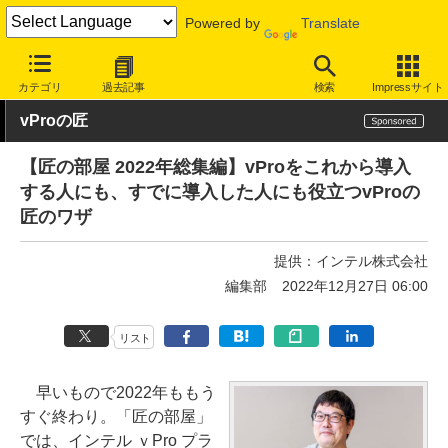
Powered by
Translate
INTERNET Watch
トピック
仕事/働き方
テレワーク
カテゴリ
過去記事
検索
Impressサイト
vProの匠
【匠の部屋 2022年総集編】vProをこれから導入
する人にも、すでに導入した人にも役立つvProの
匠のワザ
提供：
インテル株式会社
編集部
2022年12月27日 06:00
リスト
早いもので2022年ももう
すぐ終わり。「匠の部屋」
では、インテル ｖPro プラ