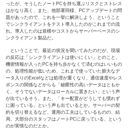
ったが、そうしたノートPCを持ち運ぶリスクとストレス
はかなり高く、また、他部署同様、PCアップデートの問
題があったので、これを一挙に解決しよう、ということ
でシンクライアントをテスト導入したのがこれまでの流
れ。導入したのは規模やコストからサーバーベースのシ
ンクライアント製品だ。
ということで、最近の状況を聞いてみたのだが、現場
の反応は「シンクライアントは使いにくい」とのこと。
機密情報が入ったPCを持ち歩かなくて済むのはいいもの
の、処理性能が低いため、これまで使っていた膨大なデ
ータ入りのExcelなどは処理が重くなり、通信速度やレス
ポンスの関係などからも「秘匿性の高いデータはともか
く、そうでないデータはローカルに置きたい」という声
が出ているそう。また、「キー配置がどうしても慣れず
に困っている」という声も出ているとか。サーバーの契
約を切り替えるなど、運用の工夫はしているものの、結
局、大部分のスタッフはノートPCに戻っている、という
のが実情なのだとか。