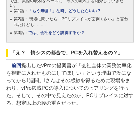
では、実際の取材をベースに「導入の流れ」を紹介していきた
い。
第1話：
「もう無理！」な時、どうしたらいい？
第2話： 現場に聞いたら「PCリプレイスが面倒くさい」と言わ
れたけども………
第3話：
では、会社をどう説得するか？
「え？ 情シスの都合で、PCを入れ替えるの？」
前回
提出したvProの提案書が「会社全体の業務効率化
を視野に入れたものにしてほしい」という理由で没にな
ってから1週間。Iさんはその感触を得るために現場をま
わり、vPro搭載PCの導入についてのヒアリングを行っ
た。そして、その中で見えたのが、PCリプレイスに対す
る、想定以上の腰の重さだった。