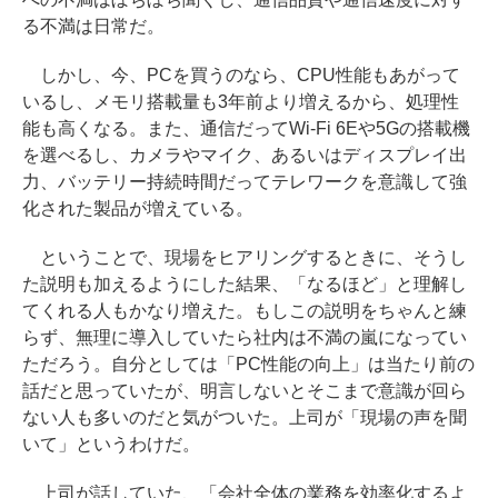
る不満は日常だ。
しかし、今、PCを買うのなら、CPU性能もあがって
いるし、メモリ搭載量も3年前より増えるから、処理性
能も高くなる。また、通信だってWi-Fi 6Eや5Gの搭載機
を選べるし、カメラやマイク、あるいはディスプレイ出
力、バッテリー持続時間だってテレワークを意識して強
化された製品が増えている。
ということで、現場をヒアリングするときに、そうし
た説明も加えるようにした結果、「なるほど」と理解し
てくれる人もかなり増えた。もしこの説明をちゃんと練
らず、無理に導入していたら社内は不満の嵐になってい
ただろう。自分としては「PC性能の向上」は当たり前の
話だと思っていたが、明言しないとそこまで意識が回ら
ない人も多いのだと気がついた。上司が「現場の声を聞
いて」というわけだ。
上司が話していた、「会社全体の業務を効率化するよ