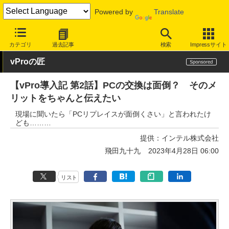
Powered by
Translate
INTERNET Watch
トピック
仕事/働き方
テレワーク
カテゴリ
過去記事
検索
Impressサイト
vProの匠
【vPro導入記 第2話】PCの交換は面倒？ そのメ
リットをちゃんと伝えたい
現場に聞いたら「PCリプレイスが面倒くさい」と言われたけ
ども………
提供：
インテル株式会社
飛田九十九
2023年4月28日 06:00
リスト