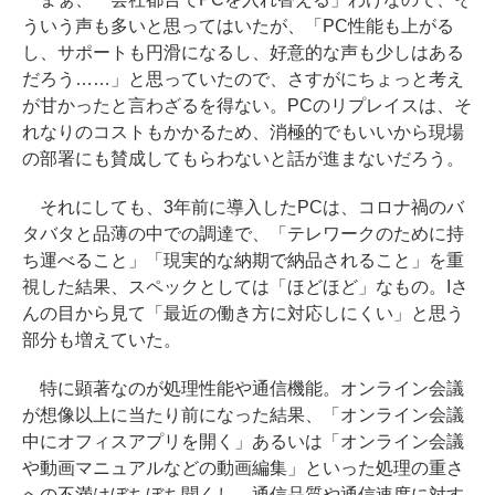
ういう声も多いと思ってはいたが、「PC性能も上がる
し、サポートも円滑になるし、好意的な声も少しはある
だろう……」と思っていたので、さすがにちょっと考え
が甘かったと言わざるを得ない。PCのリプレイスは、そ
れなりのコストもかかるため、消極的でもいいから現場
の部署にも賛成してもらわないと話が進まないだろう。
それにしても、3年前に導入したPCは、コロナ禍のバ
タバタと品薄の中での調達で、「テレワークのために持
ち運べること」「現実的な納期で納品されること」を重
視した結果、スペックとしては「ほどほど」なもの。Iさ
んの目から見て「最近の働き方に対応しにくい」と思う
部分も増えていた。
特に顕著なのが処理性能や通信機能。オンライン会議
が想像以上に当たり前になった結果、「オンライン会議
中にオフィスアプリを開く」あるいは「オンライン会議
や動画マニュアルなどの動画編集」といった処理の重さ
への不満はぼちぼち聞くし、通信品質や通信速度に対す