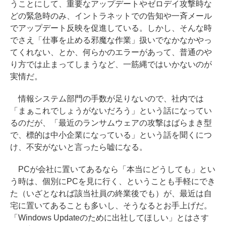
うことにして、重要なアップデートやゼロデイ攻撃時な
どの緊急時のみ、イントラネットでの告知や一斉メール
でアップデート反映を促進している。しかし、そんな時
でさえ「仕事を止める邪魔な作業」扱いでなかなかやっ
てくれない、とか、何らかのエラーがあって、普通のや
り方では止まってしまうなど、一筋縄ではいかないのが
実情だ。
情報システム部門の手数が足りないので、社内では
「まぁこれでしょうがないだろう」という話になってい
るのだが、「最近のランサムウェアの攻撃はばらまき型
で、標的は中小企業になっている」という話を聞くにつ
け、不安がないと言ったら嘘になる。
PCが会社に置いてあるなら「本当にどうしても」とい
う時は、個別にPCを見に行く、ということも手軽にでき
た（いざとなれば該当社員の終業後でも）が、最近は自
宅に置いてあることも多いし、そうなるとお手上げだ。
「Windows Updateのために出社してほしい」とはさす