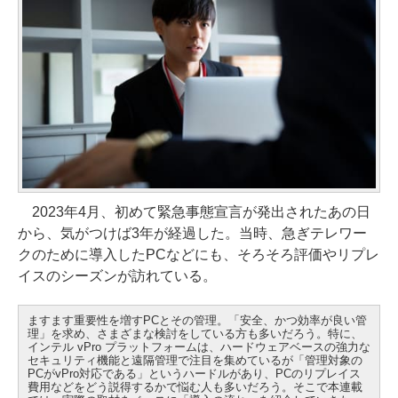
2023年4月、初めて緊急事態宣言が発出されたあの日
から、気がつけば3年が経過した。当時、急ぎテレワー
クのために導入したPCなどにも、そろそろ評価やリプレ
イスのシーズンが訪れている。
ますます重要性を増すPCとその管理。「安全、かつ効率が良い管
理」を求め、さまざまな検討をしている方も多いだろう。特に、
インテル vPro プラットフォームは、ハードウェアベースの強力な
セキュリティ機能と遠隔管理で注目を集めているが「管理対象の
PCがvPro対応である」というハードルがあり、PCのリプレイス
費用などをどう説得するかで悩む人も多いだろう。そこで本連載