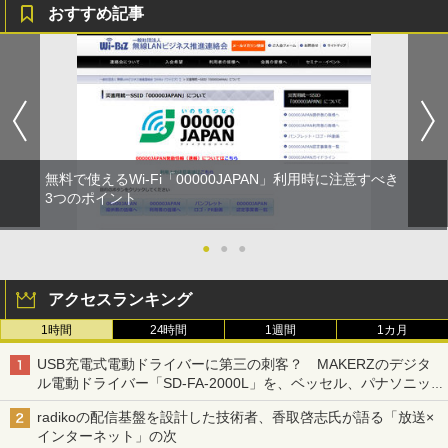
おすすめ記事
無料で使えるWi-Fi「00000JAPAN」利用時に注意すべき
3つのポイント
●
●
●
アクセスランキング
1時間
24時間
1週間
1カ月
USB充電式電動ドライバーに第三の刺客？ MAKERZのデジタ
ル電動ドライバー「SD-FA-2000L」を、ベッセル、パナソニッ
クと比較してみた 【テレワークグッズ・ミニレビュー 第165
radikoの配信基盤を設計した技術者、香取啓志氏が語る「放送×
回】
インターネット」の次