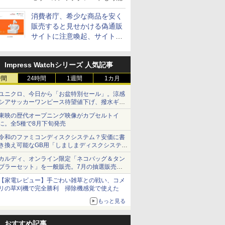
消費者庁、希少な商品を安く
販売すると見せかける偽通販
サイトに注意喚起、サイト名
とドメイン名を公表
Impress Watchシリーズ 人気記事
時間
24時間
1週間
1カ月
ユニクロ、今日から「お盆特別セール」。涼感
シアサッカーワンピース待望値下げ、撥水ギア
ショーツは1990円に
東映の歴代オープニング映像がカプセルトイ
に。全5種で8月下旬発売
令和のファミコンディスクシステム？安価に書
き換え可能なGB用「しましまディスクシステ
ム」
カルディ、オンライン限定「ネコバッグ＆タン
ブラーセット」を一般販売。7月の抽選販売の
当選無効分
【家電レビュー】手ごわい雑草との戦い、コメ
リの草刈機で完全勝利 掃除機感覚で使えた
もっと見る
おすすめ記事