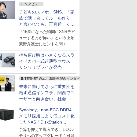
インタビュー
子どものスマホ・SNS、「家
族で話し合ってルール作り」
と言われても、正直難しくな
いですか？
「16歳になった瞬間にSNSデビ
ューする方が怖い」という上沼
紫野弁護士にヒントを聞く
持ち運び時は小さくなるスラ
イドカバー式超薄型マウス、
サンワサプライが発売
INTERNET Watch 30周年記念インタビュー
未来に向けてさらに重要性を
増す通信インフラ、関西でユ
ーザーと向き合い、社会
の“あたらしい”を起動し続け
Synology、non-ECC DDR4
る～オプテージ
メモリ採用により低コスト化
したNAS「DiskStation
neo+」シリーズ
予算を抑えて導入でき、ECCメ
モリへのアップグレードも可能