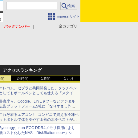
Impress サイト
全カテゴリ
バックナンバー
アクセスランキング
時間
24時間
1週間
1カ月
エレコム、ゼブラと共同開発した、タッチペン
としてもボールペンとしても使える「スタイラ
スツーウェイ」発売 iPadにも紙にも、持ち替
警察庁ら、Google、LINEヤフーなどデジタル
えずに書き込める
広告プラットフォーム5社に「なりすまし詐欺
広告」対策強化を要請 著名人の写真や映像を
これぞ着るエアコン!! コンビニで買える冷凍ペ
使った投資詐欺などへの対策として
ットボトルで体を冷やす山善の水冷ベストがロ
ードバイクにちょうどいい【ぼっち・ざ・ろー
Synology、non-ECC DDR4メモリ採用により
ど！その14】【空いた時間でなにしてる？】
低コスト化したNAS「DiskStation neo+」シリ
ーズ 予算を抑えて導入でき、ECCメモリへの