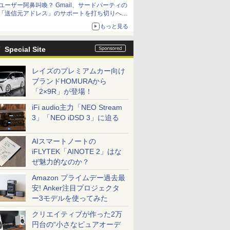
ユーザー阿鼻叫喚？ Gmail、サードパーティの
アップグレードも可能
「送信元アドレス」のサポートを打ち切りへ
【やじうまWatch】
もっと見る
Special Site
レイズのプレミアムカー向け
ブランドHOMURAから
「2×9R」が登場！
iFi audio主力「NEO Stream
3」「NEO iDSD 3」に迫る
AIスマートノートの
iFLYTEK「AINOTE 2」はな
ぜ魅力的なのか？
Amazon プライムデー過去最
安! Anker注目プロジェクタ
ー3モデルを使ってみた
クリエイティブが作った2万
円台の“小さなピュアオーデ