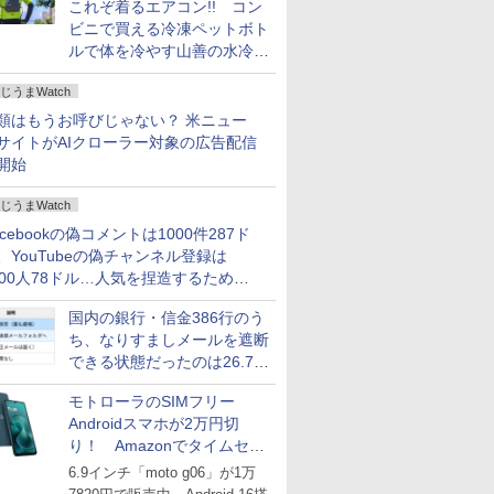
これぞ着るエアコン!! コン
ビニで買える冷凍ペットボト
ルで体を冷やす山善の水冷ベ
ストがロードバイクにちょう
じうまWatch
どいい【ぼっち・ざ・ろー
ど！その14】
類はもうお呼びじゃない？ 米ニュー
サイトがAIクローラー対象の広告配信
開始
じうまWatch
acebookの偽コメントは1000件287ド
、YouTubeの偽チャンネル登録は
000人78ドル…人気を捏造するための
格リストが公開中
国内の銀行・信金386行のう
ち、なりすましメールを遮断
できる状態だったのは26.7％
にとどまる～GMOブランド
モトローラのSIMフリー
セキュリティ調査
Androidスマホが2万円切
り！ Amazonでタイムセー
ル
6.9インチ「moto g06」が1万