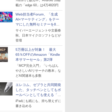
7820円で販売中。Android 16搭
載の「edge 60」は4万4820円
Web担当者Forum、「生成
AI×マーケティング」をテー
マにした無料セミナーを8月
27日にオンライン開催
サイバーエージェントや文藝春
秋、日本マイクロソフトなどが
登壇
5万冊以上が対象！ 最大
65％OFFのAmazon「Kindle
本サマーセール」第2弾
「MCP完全入門」「いちばん
やさしいAIリサーチの教本」な
どAI関連本も多数
エレコム、ゼブラと共同開発
した、タッチペンとしてもボ
ールペンとしても使える「ス
タイラスツーウェイ」発売
iPadにも紙にも、持ち替えずに
書き込める