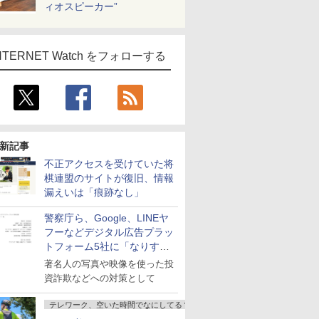
ィオスピーカー”
NTERNET Watch をフォローする
新記事
不正アクセスを受けていた将
棋連盟のサイトが復旧、情報
漏えいは「痕跡なし」
警察庁ら、Google、LINEヤ
フーなどデジタル広告プラッ
トフォーム5社に「なりすま
し詐欺広告」対策強化を要請
著名人の写真や映像を使った投
資詐欺などへの対策として
テレワーク、空いた時間でなにしてる？