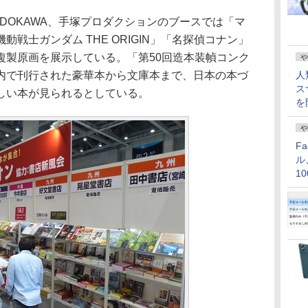
DOKAWA、手塚プロダクションのブースでは「マ
戦士ガンダム THE ORIGIN」「名探偵コナン」
複製原画を展示している。「第50回造本装幀コンク
や
内で刊行された豪華本から文庫本まで、日本の本づ
人
ス
しい本が見られるとしている。
を
や
F
ル
1
価