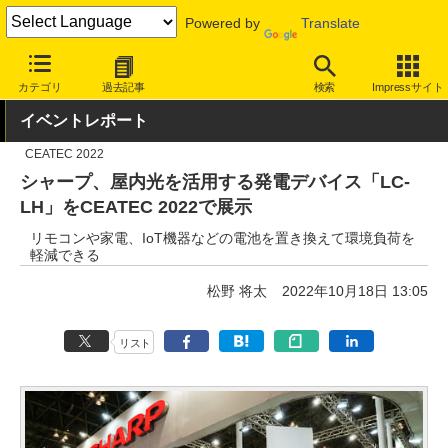
Powered by
Translate
INTERNET Watch
イベント
CEATEC
2022
カテゴリ
過去記事
検索
Impressサイト
イベントレポート
CEATEC 2022
シャープ、屋内光を活用する発電デバイス「LC-
LH」をCEATEC 2022で展示
リモコンや家電、IoT機器などの電池を置き換えて環境負荷を
軽減できる
松野 将太
2022年10月18日 13:05
リスト