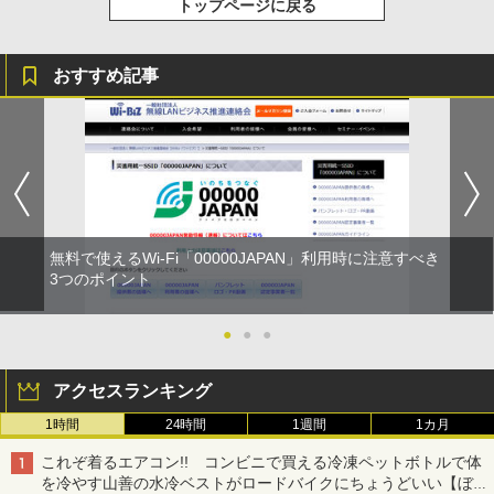
トップページに戻る
おすすめ記事
無料で使えるWi-Fi「00000JAPAN」利用時に注意すべき
3つのポイント
●
●
●
アクセスランキング
1時間
24時間
1週間
1カ月
これぞ着るエアコン!! コンビニで買える冷凍ペットボトルで体
を冷やす山善の水冷ベストがロードバイクにちょうどいい【ぼっ