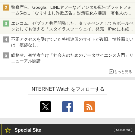
ち・ざ・ろーど！その14】【空いた時間でなにしてる？】
警察庁ら、Google、LINEヤフーなどデジタル広告プラットフォ
ーム5社に「なりすまし詐欺広告」対策強化を要請 著名人の写
真や映像を使った投資詐欺などへの対策として
エレコム、ゼブラと共同開発した、タッチペンとしてもボールペ
ンとしても使える「スタイラスツーウェイ」発売 iPadにも紙に
も、持ち替えずに書き込める
不正アクセスを受けていた将棋連盟のサイトが復旧、情報漏えい
は「痕跡なし」
総務省、初学者向け「社会人のためのデータサイエンス入門」リ
ニューアル開講
もっと見る
INTERNET Watch をフォローする
Special Site