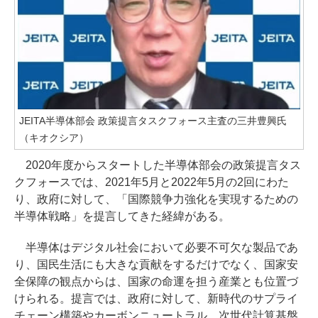
JEITA半導体部会 政策提言タスクフォース主査の三井豊興氏
（キオクシア）
2020年度からスタートした半導体部会の政策提言タス
クフォースでは、2021年5月と2022年5月の2回にわた
り、政府に対して、「国際競争力強化を実現するための
半導体戦略」を提言してきた経緯がある。
半導体はデジタル社会において必要不可欠な製品であ
り、国民生活にも大きな貢献をするだけでなく、国家安
全保障の観点からは、国家の命運を担う産業とも位置づ
けられる。提言では、政府に対して、新時代のサプライ
チェーン構築やカーボンニュートラル、次世代計算基盤