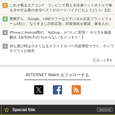
も、持ち替えずに書き込める
これぞ着るエアコン!! コンビニで買える冷凍ペットボトルで体
を冷やす山善の水冷ベストがロードバイクにちょうどいい【ぼっ
ち・ざ・ろーど！その14】【空いた時間でなにしてる？】
警察庁ら、Google、LINEヤフーなどデジタル広告プラットフォ
ーム5社に「なりすまし詐欺広告」対策強化を要請 著名人の写
真や映像を使った投資詐欺などへの対策として
iPhoneとAndroid間の「AirDrop」がついに実現！ やり方を徹底
解説【自宅Wi-Fiの“わからない”をスッキリ！】
持ち運び時は小さくなるスライドカバー式超薄型マウス、サンワ
サプライが発売
もっと見る
INTERNET Watch をフォローする
Special Site