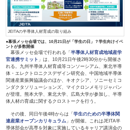
JEITAの半導体人材育成の取り組み
幕張メッセ会場では、10月21日が「学生の日」？学生向けイベ
ントが多数開催
幕張メッセ会場で行われる「
半導体人材育成地域産学
官連携サミット
」は、10月21日午後2時30分から開催さ
れる。九州半導体人材育成等コンソーシアム、東北半導
体・エレクトロニクスデザイン研究会、中国地域半導体
関連産業振興協議会のほか、キオクシア、ソニーセミコ
ンダクタソリューションズ、マイクロンメモリジャパン
が登壇。熊本大学、東北大学、広島大学が参加し、半導
体人材の育成に関するクロストークを行う。
その後、同日午後4時からは「
学生のための半導体関
連産業オープンカリキュラム
」が開催。これはJEITA半
導体部会が高専を対象に実施しているキャリア講演会の