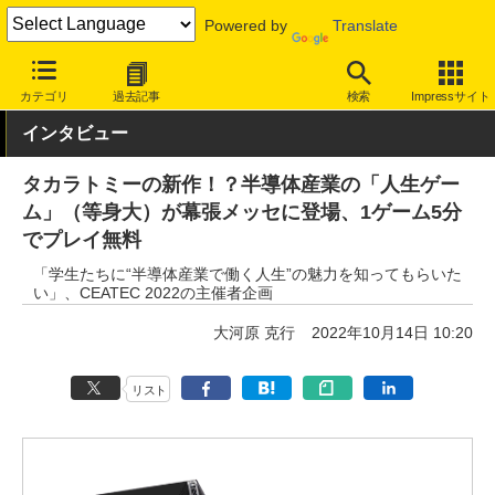
Powered by
Translate
INTERNET Watch
イベント
CEATEC
2022
カテゴリ
過去記事
検索
Impressサイト
インタビュー
タカラトミーの新作！？半導体産業の「人生ゲー
ム」（等身大）が幕張メッセに登場、1ゲーム5分
でプレイ無料
「学生たちに“半導体産業で働く人生”の魅力を知ってもらいた
い」、CEATEC 2022の主催者企画
大河原 克行
2022年10月14日 10:20
リスト