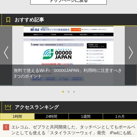
トップページに戻る
おすすめ記事
無料で使えるWi-Fi「00000JAPAN」利用時に注意すべき
3つのポイント
●
●
●
アクセスランキング
1時間
24時間
1週間
1カ月
エレコム、ゼブラと共同開発した、タッチペンとしてもボールペ
ンとしても使える「スタイラスツーウェイ」発売 iPadにも紙に