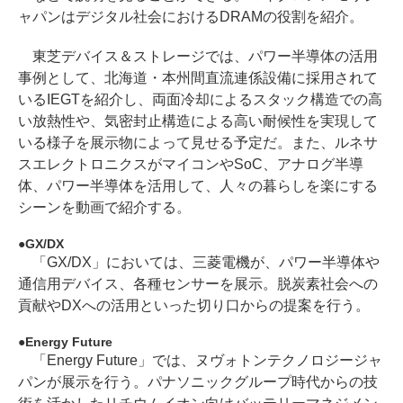
ャパンはデジタル社会におけるDRAMの役割を紹介。
東芝デバイス＆ストレージでは、パワー半導体の活用
事例として、北海道・本州間直流連係設備に採用されて
いるIEGTを紹介し、両面冷却によるスタック構造での高
い放熱性や、気密封止構造による高い耐候性を実現して
いる様子を展示物によって見せる予定だ。また、ルネサ
スエレクトロニクスがマイコンやSoC、アナログ半導
体、パワー半導体を活用して、人々の暮らしを楽にする
シーンを動画で紹介する。
GX/DX
「GX/DX」においては、三菱電機が、パワー半導体や
通信用デバイス、各種センサーを展示。脱炭素社会への
貢献やDXへの活用といった切り口からの提案を行う。
Energy Future
「Energy Future」では、ヌヴォトンテクノロジージャ
パンが展示を行う。パナソニックグループ時代からの技