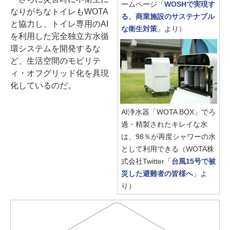
ームページ「
WOSHで実現す
なりがちなトイレもWOTA
る、商業施設のサステナブル
と協力し、トイレ専用のAI
な衛生対策
」より）
を利用した完全独立方水循
環システムを開発するな
ど、生活空間のモビリテ
ィ・オフグリッド化を具現
化しているのだ。
AI浄水器「WOTA BOX」でろ
過・精製されたキレイな水
は、98％が再度シャワーの水
として利用できる（WOTA株
式会社Twitter「
台風15号で被
災した避難者の皆様へ
」よ
り）