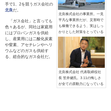
手で1、2を競うガス会社の
北良
だ。
北良株式会社の事業所。一見
平凡な事業所だが、災害時で
「ガス会社」と言っても
も稼働できるよう、実はしっ
色々あるが、同社は家庭用
かりとした対策をとっている
にはプロパンガスを供給
し、産業用には二酸化炭素
や窒素、アセチレンやヘリ
ウムなどのガスも供給す
る、総合的なガス会社だ。
北良株式会社 代表取締役社
長 笠井健氏。3.11の悔しさ
が全ての原動力になっている