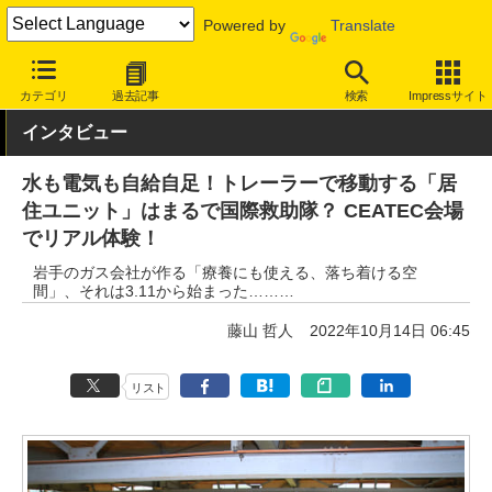
Powered by
Translate
INTERNET Watch
イベント
CEATEC
2022
カテゴリ
過去記事
検索
Impressサイト
インタビュー
水も電気も自給自足！トレーラーで移動する「居
住ユニット」はまるで国際救助隊？ CEATEC会場
でリアル体験！
岩手のガス会社が作る「療養にも使える、落ち着ける空
間」、それは3.11から始まった………
藤山 哲人
2022年10月14日 06:45
リスト