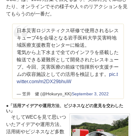
たり、オンラインでその様子や人々のリアクションを見
てもらうのが一番だ。
日本災害ロジスティクス研修で使用されるレス
キューブ4を会場となる岩手医科大学災害時地
域医療支援教育センターに輸送。
電気から上下水まで全てのインフラを搭載した
輸送できる避難所として開発されたレスキュー
ブ。今回、災害医療の前線で指揮所や支援チー
ムの収容施設としての活用を検証します。
pic.t
witter.com/m2DX29bhuW
— 笠井 健 (@Hokuryo_KK)
September 3, 2022
「活用アイデアや運用方法、ビジネスなどの意見を交わした
い」
そしてWECを見て思いつ
いたアイデアや運用方法、
活用術やビジネスなど多数