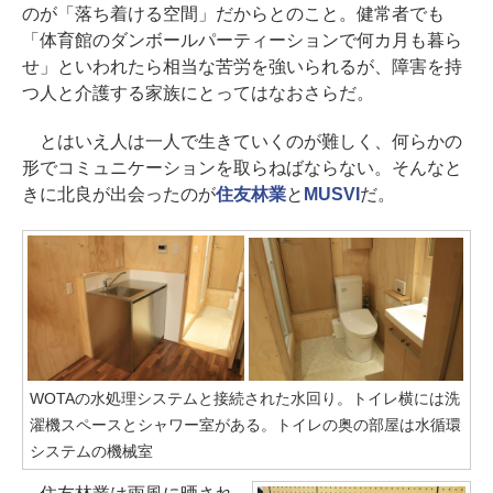
のが「落ち着ける空間」だからとのこと。健常者でも
「体育館のダンボールパーティーションで何カ月も暮ら
せ」といわれたら相当な苦労を強いられるが、障害を持
つ人と介護する家族にとってはなおさらだ。
とはいえ人は一人で生きていくのが難しく、何らかの
形でコミュニケーションを取らねばならない。そんなと
きに北良が出会ったのが
住友林業
と
MUSVI
だ。
WOTAの水処理システムと接続された水回り。トイレ横には洗
濯機スペースとシャワー室がある。トイレの奥の部屋は水循環
システムの機械室