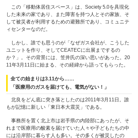
この「移動体居住スペース」は、Society 5.0を具現化
した未来の家であり、また障害を持つ人とその家族、そ
して被災者が利用するための避難所であり、コミュニテ
ィセンターなのだ。
しかし、誰でも思うのが「なぜガス会社が、こうした
ユニットを作り、そしてCEATECに出展までするの
か？」。その背景には、笠井氏の深い思いがあった。20
11年3月11日に始まる、その経緯から語ってもらった。
全ての始まりは3.11から……
「医療用のガスを届けても、電気がない！」
北良をどん底に突き落としたのは2011年3月11日。誰
もが記憶に新しい「東日本大震災」である。
事務所を置く北上市は岩手県の内陸部にあったが、そ
れまで医療用の酸素を届けていた人々や子どもたちの中
には沿岸部に暮らす人も多い。その多くが被災したの