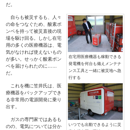
だ。
自らも被災するも、人々
の命をつなぐため、酸素ボ
ンベを持って被災直後の現
場を駆け回る。しかし在宅
用の多くの医療機器は、電
気がなければ使えないもの
在宅用医療機器も稼動できる
が多い。せっかく酸素ボン
発電機を何台も備えメンテナ
ベを届けられたのに……
ンス工具と一緒に被災地へ急
だ。
行する
これを機に笠井氏は、医
療機器をバックアップでき
る非常用の電源開発に乗り
出す。
ガスの専門家ではあるも
いつでも出動できるように災
のの、電気については分か