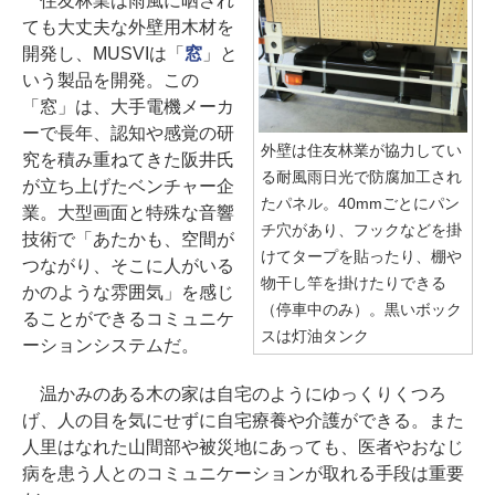
住友林業は雨風に晒され
ても大丈夫な外壁用木材を
開発し、MUSVIは「
窓
」と
いう製品を開発。この
「窓」は、大手電機メーカ
ーで長年、認知や感覚の研
外壁は住友林業が協力してい
究を積み重ねてきた阪井氏
る耐風雨日光で防腐加工され
が立ち上げたベンチャー企
たパネル。40mmごとにパン
業。大型画面と特殊な音響
チ穴があり、フックなどを掛
技術で「あたかも、空間が
けてタープを貼ったり、棚や
つながり、そこに人がいる
物干し竿を掛けたりできる
かのような雰囲気」を感じ
（停車中のみ）。黒いボック
ることができるコミュニケ
スは灯油タンク
ーションシステムだ。
温かみのある木の家は自宅のようにゆっくりくつろ
げ、人の目を気にせずに自宅療養や介護ができる。また
人里はなれた山間部や被災地にあっても、医者やおなじ
病を患う人とのコミュニケーションが取れる手段は重要