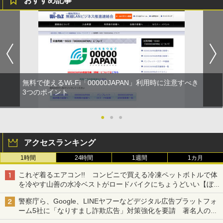
おすすめ記事
無料で使えるWi-Fi「00000JAPAN」利用時に注意すべき
3つのポイント
●
●
●
アクセスランキング
1時間
24時間
1週間
1カ月
これぞ着るエアコン!! コンビニで買える冷凍ペットボトルで体
を冷やす山善の水冷ベストがロードバイクにちょうどいい【ぼっ
ち・ざ・ろーど！その14】【空いた時間でなにしてる？】
警察庁ら、Google、LINEヤフーなどデジタル広告プラットフォ
ーム5社に「なりすまし詐欺広告」対策強化を要請 著名人の写
真や映像を使った投資詐欺などへの対策として