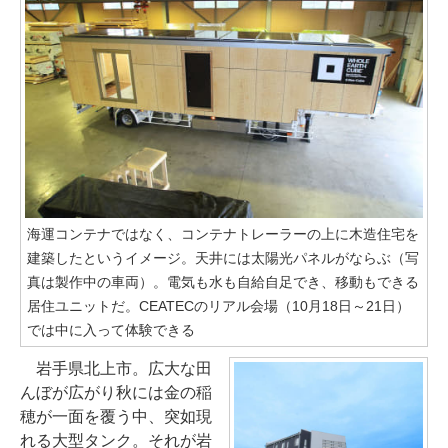
海運コンテナではなく、コンテナトレーラーの上に木造住宅を
建築したというイメージ。天井には太陽光パネルがならぶ（写
真は製作中の車両）。電気も水も自給自足でき、移動もできる
居住ユニットだ。CEATECのリアル会場（10月18日～21日）
では中に入って体験できる
岩手県北上市。広大な田
んぼが広がり秋には金の稲
穂が一面を覆う中、突如現
れる大型タンク。それが岩