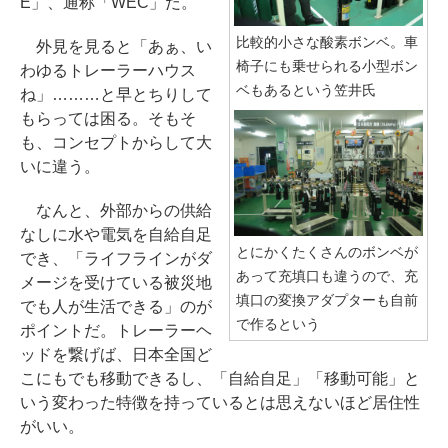
E」、通称「WEC」だ。
比較的小さな酸素ボンベ。車
外見を見ると「あぁ、い
椅子にも乗せられる小型ボン
わゆるトレーラーハウス
ベもあるという笠井氏
ね」………と早とちりして
もらっては困る。そもそ
も、コンセプトからして大
いに違う。
なんと、外部からの供給
なしに水や電気を自給自足
とにかくたくさんのボンベが
でき、「ライフラインがダ
あって充填口も違うので、充
メージを受けている被災地
填口の変換アダプターも自前
でも人が生活できる」のが
で作るという
ポイントだ。トレーラーヘ
ッドを繋げば、日本全国ど
こにもでも移動できるし、「自給自足」「移動可能」と
いう変わった特徴を持っているとは思えないほど居住性
がいい。