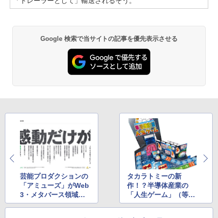
「トレーラーとして」輸送されるそう。
Google 検索で当サイトの記事を優先表示させる
芸能プロダクションの
タカラトミーの新
「アミューズ」がWeb
作！？半導体産業の
3・メタバース領域の
「人生ゲーム」（等身
エンタメ新会社を設
大）が幕張メッセに登
立、その理由とは？
場、1ゲーム5分でプレ