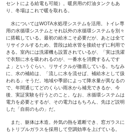
セントによる給電も可能）。暖房用の灯油タンクもあ
り、冬場はこれで暖を取れる。
水についてはWOTA水処理システムを活用。トイレ専
用の水循環システムとそれ以外の水循環システムを別々
に搭載している。最初の給水こそ必要だが、あとは全て
リサイクルするため、普段は給水管を接続せずに利用で
きる。室内には洗濯機も設置されているが、「実は洗濯
で衣類に水を吸われるのが、一番水を消費するんです
よ」というぐらい、リサイクルが徹底している。ちなみ
に、水の補給は、「流しに水を流せば、補給水として扱
われる」そうだ。地域や季節によって降水量が異なるの
で、年間通じてどのくらい雨水から補充できるか、今
後、実証実験を行うとのこと。なお、水循環システムは
電力を必要とするが、その電力はもちろん、先ほど説明
した「自前のもの」だ。
また、躯体は木造。外気の熱を遮断でき、窓ガラスに
もトリプルガラスを採用して空調効率を上げている。