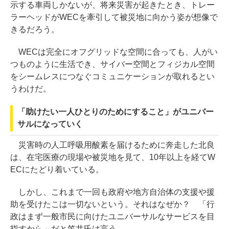
示する車両しかないが、将来災害が起きたとき、トレー
ラーヘッドがWECを牽引して被災地に向かう姿が想像で
きるだろう。
WECは完全にオフグリッドな空間に合っても、人がい
つものように生活でき、サイバー空間とフィジカル空間
をシームレスにつなぐコミュニケーションが取れるとい
うわけだ。
「助けたい一人ひとりのためにすること」がユニバー
サルになっていく
災害時の人工呼吸用酸素を届けるために奔走した北良
は、在宅医療の現場や被災地を見て、10年以上を経てW
ECにたどり着いている。
しかし、これまで一回も政府や地方自治体の支援や援
助を受けたこは一切ないという。それはなぜか？ 「行
政はまず一般市民に向けたユニバーサルなサービスを目
指すから」だと笠井氏は言う。