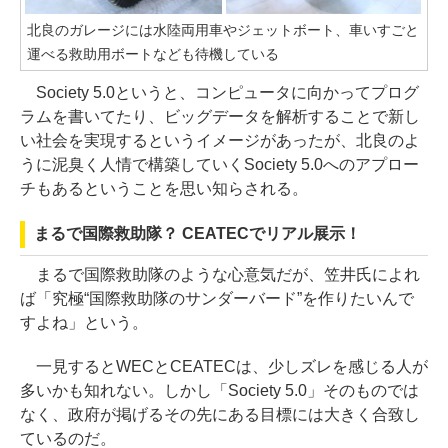
北良のガレージには水陸両用車やジェットボート、車いすごと
運べる救助用ボートなども待機している
Society 5.0というと、コンピュータに向かってプログ
ラムを書いてたり、ビッグデータを解析することで新し
い社会を実現するというイメージがあったが、北良のよ
うに泥臭く人情で構築していくSociety 5.0へのアプロー
チもあるということを思い知らされる。
まるで国際救助隊？ CEATECでリアル展示！
まるで国際救助隊のような心意気だが、笠井氏によれ
ば「究極“国際救助隊のサンダーバード”を作りたいんで
すよね」という。
一見するとWECとCEATECは、少しズレを感じる人が
多いかも知れない。しかし「Society 5.0」そのものでは
なく、政府が掲げるその先にある目標には大きく合致し
ているのだ。