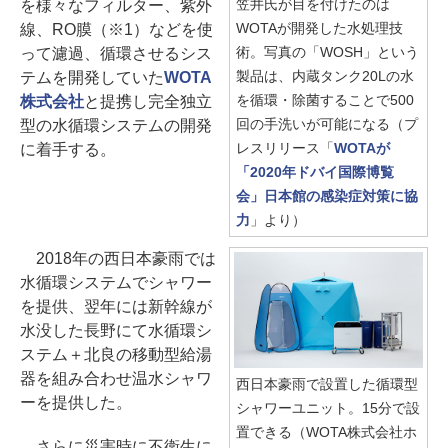
笠井氏が目を付けたのは
を様々なフィルター、紫外
WOTAが開発した水処理技
線、RO膜（※1）などを使
術。写真の「WOSH」という
って濾過、循環させるシス
製品は、内蔵タンク20Lの水
テムを開発していた
WOTA
を循環・除菌することで500
株式会社
と提携し完全独立
回の手洗いが可能になる（プ
型の水循環システムの開発
レスリリース「
WOTAが
に着手する。
「2020年ドバイ国際博覧
会」日本館の感染症対策に協
力
」より）
2018年の西日本豪雨では
水循環システムでシャワー
を提供、翌年には新幹線が
水没した長野にて水循環シ
ステム＋北良の移動型給湯
器を組み合わせ温水シャワ
西日本豪雨で設置した循環型
ーを提供した。
シャワーユニット。15分で設
置できる（WOTA株式会社ホ
さらに災害時に不衛生に