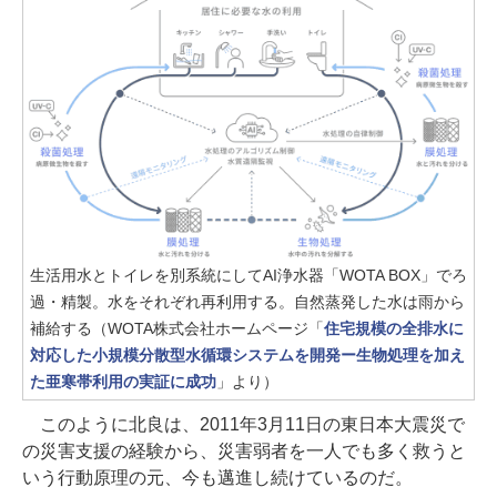
生活用水とトイレを別系統にしてAI浄水器「WOTA BOX」でろ
過・精製。水をそれぞれ再利用する。自然蒸発した水は雨から
補給する（WOTA株式会社ホームページ「
住宅規模の全排水に
対応した小規模分散型水循環システムを開発ー生物処理を加え
た亜寒帯利用の実証に成功
」より）
このように北良は、2011年3月11日の東日本大震災で
の災害支援の経験から、災害弱者を一人でも多く救うと
いう行動原理の元、今も邁進し続けているのだ。