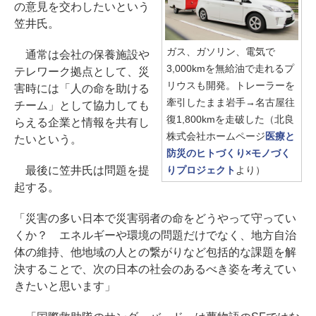
の意見を交わしたいという
笠井氏。
ガス、ガソリン、電気で
通常は会社の保養施設や
3,000kmを無給油で走れるプ
テレワーク拠点として、災
リウスも開発。トレーラーを
害時には「人の命を助ける
牽引したまま岩手→名古屋往
チーム」として協力しても
復1,800kmを走破した（北良
らえる企業と情報を共有し
株式会社ホームページ
医療と
たいという。
防災のヒトづくり×モノづく
最後に笠井氏は問題を提
りプロジェクト
より）
起する。
「災害の多い日本で災害弱者の命をどうやって守ってい
くか？ エネルギーや環境の問題だけでなく、地方自治
体の維持、他地域の人との繋がりなど包括的な課題を解
決することで、次の日本の社会のあるべき姿を考えてい
きたいと思います」