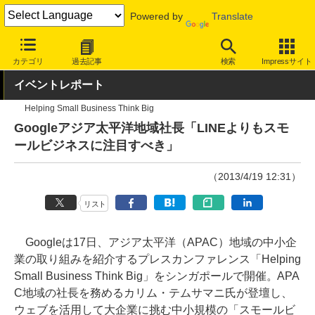
Powered by
Translate
INTERNET Watch
サービス/ソフト
サービス
ビジネス向け
カテゴリ
過去記事
検索
Impressサイト
イベントレポート
Helping Small Business Think Big
Googleアジア太平洋地域社長「LINEよりもスモ
ールビジネスに注目すべき」
（2013/4/19 12:31）
リスト
Googleは17日、アジア太平洋（APAC）地域の中小企
業の取り組みを紹介するプレスカンファレンス「Helping
Small Business Think Big」をシンガポールで開催。APA
C地域の社長を務めるカリム・テムサマニ氏が登壇し、
ウェブを活用して大企業に挑む中小規模の「スモールビ