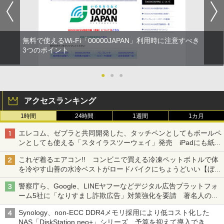
無料で使えるWi-Fi「00000JAPAN」利用時に注意すべき
3つのポイント
●
●
●
アクセスランキング
1時間
24時間
1週間
1カ月
エレコム、ゼブラと共同開発した、タッチペンとしてもボールペ
ンとしても使える「スタイラスツーウェイ」発売 iPadにも紙に
も、持ち替えずに書き込める
これぞ着るエアコン!! コンビニで買える冷凍ペットボトルで体
を冷やす山善の水冷ベストがロードバイクにちょうどいい【ぼっ
ち・ざ・ろーど！その14】【空いた時間でなにしてる？】
警察庁ら、Google、LINEヤフーなどデジタル広告プラットフォ
ーム5社に「なりすまし詐欺広告」対策強化を要請 著名人の写
真や映像を使った投資詐欺などへの対策として
Synology、non-ECC DDR4メモリ採用により低コスト化した
NAS「DiskStation neo+」シリーズ 予算を抑えて導入でき、