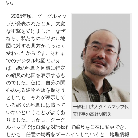
い。
2005年頃、グーグルマッ
プが発表されたとき、大変
な衝撃を受けました。なぜ
なら、私たちのデジタル地
図に対する見方がまったく
変わったからです。それま
でのデジタル地図といえ
ば、紙の地図と同様に特定
の縮尺の地図を表示するも
のでした。仮に、自分の関
心のある建物や店を探そう
としても、それが表示して
いる縮尺の地図には載って
一般社団法人タイムマップ代
いないということがよくあ
表理事の高野明彦氏
りました。しかし、グーグ
ルマップでは自然な対話操作で縮尺を自在に変更でき、
しかも、任意の場所をズームインしていくと、地理情報