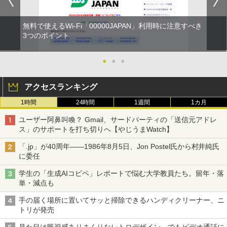
無料で使えるWi-Fi「00000JAPAN」利用時に注意すべき
3つのポイント
●
●
●
アクセスランキング
1時間
24時間
1週間
1カ月
ユーザー阿鼻叫喚？ Gmail、サードパーティの「送信元アドレ
ス」のサポートを打ち切りへ【やじうまWatch】
「.jp」が40周年――1986年8月5日、Jon Postel氏から村井純氏
に委任
学生の「生成AIコピペ」レポートで悩む大学教員たち。留年・落
単・減点も
手の届く場所に置いてサッと掃除できるハンディクリーナー、ニ
トリが発売