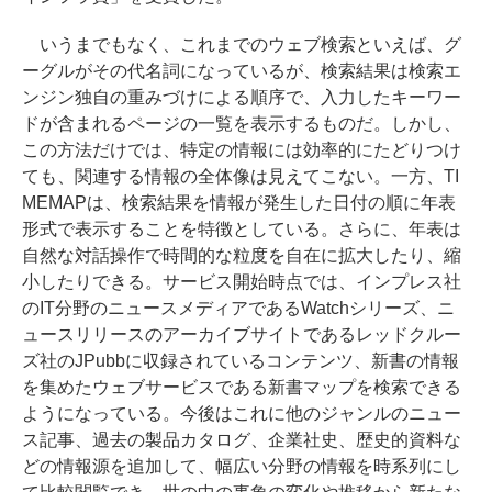
いうまでもなく、これまでのウェブ検索といえば、グ
ーグルがその代名詞になっているが、検索結果は検索エ
ンジン独自の重みづけによる順序で、入力したキーワー
ドが含まれるページの一覧を表示するものだ。しかし、
この方法だけでは、特定の情報には効率的にたどりつけ
ても、関連する情報の全体像は見えてこない。一方、TI
MEMAPは、検索結果を情報が発生した日付の順に年表
形式で表示することを特徴としている。さらに、年表は
自然な対話操作で時間的な粒度を自在に拡大したり、縮
小したりできる。サービス開始時点では、インプレス社
のIT分野のニュースメディアであるWatchシリーズ、ニ
ュースリリースのアーカイブサイトであるレッドクルー
ズ社のJPubbに収録されているコンテンツ、新書の情報
を集めたウェブサービスである新書マップを検索できる
ようになっている。今後はこれに他のジャンルのニュー
ス記事、過去の製品カタログ、企業社史、歴史的資料な
どの情報源を追加して、幅広い分野の情報を時系列にし