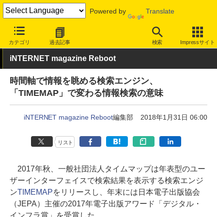
Powered by
Translate
INTERNET Watch
サービス/ソフト
サービス
検索
カテゴリ
過去記事
検索
Impressサイト
iNTERNET magazine Reboot
時間軸で情報を眺める検索エンジン、
「TIMEMAP」で変わる情報検索の意味
iNTERNET magazine Reboot
編集部
2018年1月31日 06:00
リスト
2017年秋、一般社団法人タイムマップは年表型のユー
ザーインターフェイスで検索結果を表示する検索エンジ
ン
TIMEMAP
をリリースし、年末には日本電子出版協会
（JEPA）主催の2017年電子出版アワード「デジタル・
インフラ賞」を受賞した。