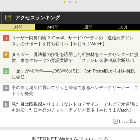
●
●
●
アクセスランキング
1時間
24時間
1週間
1カ月
ユーザー阿鼻叫喚？ Gmail、サードパーティの「送信元アドレ
ス」のサポートを打ち切りへ【やじうまWatch】
タイガー、魔法瓶の技術を応用した断熱材をデータセンターに提
供、東急グループの実証実験で 「ステンレス密封真空断熱パネ
ル TIVIP」
「.jp」が40周年――1986年8月5日、Jon Postel氏から村井純氏
に委任
手の届く場所に置いてサッと掃除できるハンディクリーナー、ニ
トリが発売
見た目は既視感ありまくりなレトロデザイン、でもビデオ通話に
も対応した日本発のチャットアプリが登場【やじうまWatch】
もっと見る
INTERNET Watch をフォローする