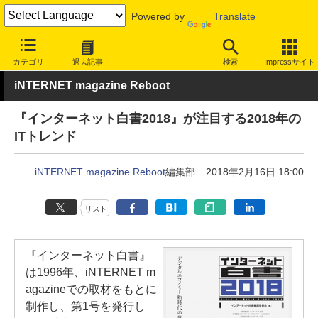
Powered by
Translate
INTERNET Watch
トピック
本・電子書籍
カテゴリ
過去記事
検索
Impressサイト
iNTERNET magazine Reboot
『インターネット白書2018』が注目する2018年の
ITトレンド
iNTERNET magazine Reboot
編集部
2018年2月16日 18:00
リスト
『インターネット白書』
は1996年、iNTERNET m
agazineでの取材をもとに
制作し、第1号を発行し