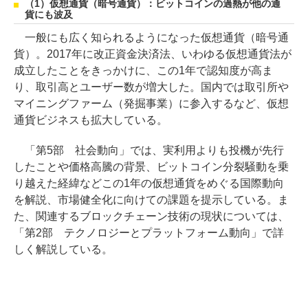
（1）仮想通貨（暗号通貨）：ビットコインの過熱が他の通
貨にも波及
一般にも広く知られるようになった仮想通貨（暗号通
貨）。2017年に改正資金決済法、いわゆる仮想通貨法が
成立したことをきっかけに、この1年で認知度が高ま
り、取引高とユーザー数が増大した。国内では取引所や
マイニングファーム（発掘事業）に参入するなど、仮想
通貨ビジネスも拡大している。
「第5部 社会動向」では、実利用よりも投機が先行
したことや価格高騰の背景、ビットコイン分裂騒動を乗
り越えた経緯などこの1年の仮想通貨をめぐる国際動向
を解説、市場健全化に向けての課題を提示している。ま
た、関連するブロックチェーン技術の現状については、
「第2部 テクノロジーとプラットフォーム動向」で詳
しく解説している。