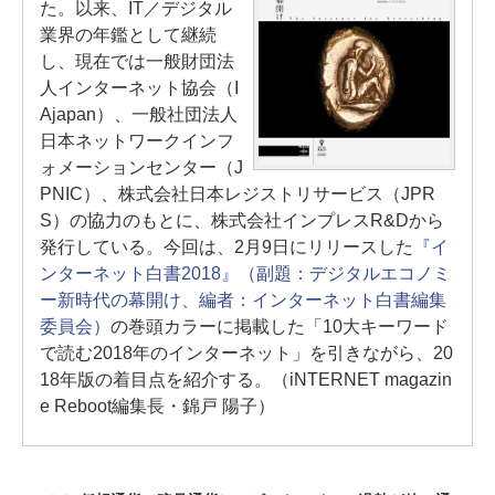
た。以来、IT／デジタル
業界の年鑑として継続
し、現在では一般財団法
人インターネット協会（I
Ajapan）、一般社団法人
日本ネットワークインフ
ォメーションセンター（J
PNIC）、株式会社日本レジストリサービス（JPR
S）の協力のもとに、株式会社インプレスR&Dから
発行している。今回は、2月9日にリリースした
『イ
ンターネット白書2018』（副題：デジタルエコノミ
ー新時代の幕開け、編者：インターネット白書編集
委員会）
の巻頭カラーに掲載した「10大キーワード
で読む2018年のインターネット」を引きながら、20
18年版の着目点を紹介する。（iNTERNET magazin
e Reboot編集長・錦戸 陽子）