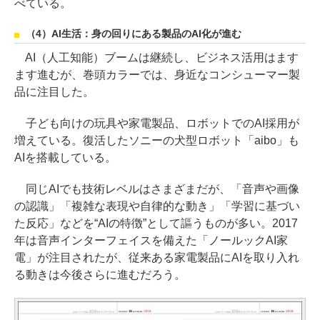
べている。
（4）AI生活：身の回りにある製品のAI化が進む
AI（人工知能）ブームは継続し、ビジネス活用はます
ます進むが、巻頭カラーでは、身近なコンシューマー製
品に注目した。
子ども向けの玩具や家電製品、ロボットでのAI採用が
増えている。復活したソニーの犬型ロボット「aibo」も
AIを搭載している。
同じAIでも技術レベルはさまざまだが、「音声や画像
の認識」「複雑な表現や自律的な動き」「学習に基づい
た反応」などを“AIの特徴”として謳うものが多い。2017
年は音声インターフェイスを備えた「ノールックAI家
電」が注目されたが、従来ある家電製品にAIを取り入れ
る動きは今後さらに進むだろう。