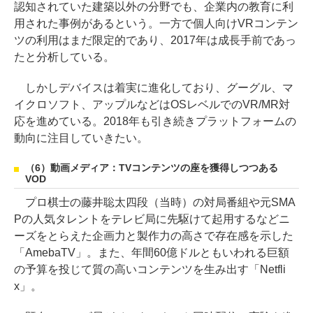
認知されていた建築以外の分野でも、企業内の教育に利
用された事例があるという。一方で個人向けVRコンテン
ツの利用はまだ限定的であり、2017年は成長手前であっ
たと分析している。
しかしデバイスは着実に進化しており、グーグル、マ
イクロソフト、アップルなどはOSレベルでのVR/MR対
応を進めている。2018年も引き続きプラットフォームの
動向に注目していきたい。
（6）動画メディア：TVコンテンツの座を獲得しつつある
VOD
プロ棋士の藤井聡太四段（当時）の対局番組や元SMA
Pの人気タレントをテレビ局に先駆けて起用するなどニ
ーズをとらえた企画力と製作力の高さで存在感を示した
「AmebaTV」。また、年間60億ドルともいわれる巨額
の予算を投じて質の高いコンテンツを生み出す「Netfli
x」。