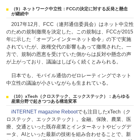
（9）ネットワーク中立性：FCCの決定に対する反発と懸念
が継続中
2017年12月、FCC（連邦通信委員会）はネット中立性
のための規制撤廃を決定した。この規制は、FCCが2015
年に示した「オープンインターネット命令」の下で実施
されていたが、政権交代の影響もあって撤廃された。一
方で、規制の恩恵を受けていた側からは反対や懸念の声
が上がっており、議論はしばらく続くとみられる。
日本でも、モバイル通信のゼロレーティングでネット
中立性の議論が小さいながらも生まれている。
（10）xTech（クロステック、エックステック）：あらゆる
産業分野で起きつつある構造変革
iNTERNET magazine Reboot
でも注目したxTech（ク
ロステック、エックステック）。金融、保険、農業、医
療、交通といった既存産業とインターネットやビッグデ
ータ、AIといった最新の技術を組み合わせることで、新