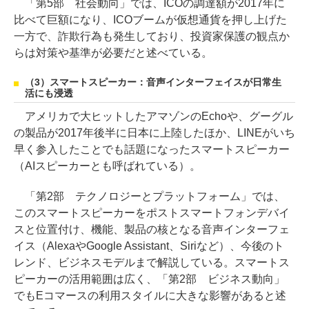
「第5部 社会動向」では、ICOの調達額が2017年に
比べて巨額になり、ICOブームが仮想通貨を押し上げた
一方で、詐欺行為も発生しており、投資家保護の観点か
らは対策や基準が必要だと述べている。
（3）スマートスピーカー：音声インターフェイスが日常生
活にも浸透
アメリカで大ヒットしたアマゾンのEchoや、グーグル
の製品が2017年後半に日本に上陸したほか、LINEがいち
早く参入したことでも話題になったスマートスピーカー
（AIスピーカーとも呼ばれている）。
「第2部 テクノロジーとプラットフォーム」では、
このスマートスピーカーをポストスマートフォンデバイ
スと位置付け、機能、製品の核となる音声インターフェ
イス（AlexaやGoogle Assistant、Siriなど）、今後のト
レンド、ビジネスモデルまで解説している。スマートス
ピーカーの活用範囲は広く、「第2部 ビジネス動向」
でもEコマースの利用スタイルに大きな影響があると述