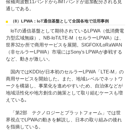
候補周波数11バンドからIMTバンドが追加配分される見
通しである。
（8）LPWA：IoT通信基盤として全国各地で活用事例
IoTの通信基盤として期待されているLPWA（低消費電
力型広域無線）。NB-IoT/LTE-M（セルラーLPWA）は、
世界32か所で商用サービスを展開。SIGFOX/LoRaWAN
（非セルラーLPWA）市場にはSony's LPWAが参戦する
など、動きが激しい。
国内ではKDDIが日本初のセルラーLPWA「LTE-M」の
商用サービスを開始した。また、地域レベルでネットワ
ークを構築し、事業化を進めやすいため、自治体などが
地域活性化や地方創生の施策として取り組むケースも増
えている｡
「第2部 テクノロジーとプラットフォーム」では世
界視点でLPWAの動きを解説し、日本の取り組みの後れ
を指摘している。