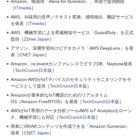
Amazon、職場用「Alexa for Business」、米国で提供開始
［
ITmedia
］
AWS、AI採用の音声／テキスト変換、感情抽出、翻訳サービス
を発表［
ITmedia
］
AWS、機械学習による脅威検知サービス「GuardDuty」を正式
提供［
ZDnet Japan
］
アマゾン、深層学習向けビデオカメラ「AWS DeepLens」を発
表［
CNET Japan
］
Amazon、re:inventカンファレンスでグラフDB、Neptune発表
［
TechCrunch日本版
］
Amazon AWSがIoTデバイスのセキュリティモニタリングをサ
ービスとして提供［
TechCrunch日本版
］
Amazonが基本的なIoT機器のためのリアルタイム
OS（Amazon FreeRTOS）を発表［
TechCrunch日本版
］
AWSがIoT専用のデータ分析ツールAWS IoT Analyticsをローン
チ、機械学習にも対応［
TechCrunch日本版
］
簡単にVR/ARコンテンツを作成できる「Amazon Sumerian」
発表［
CNET Japan
］