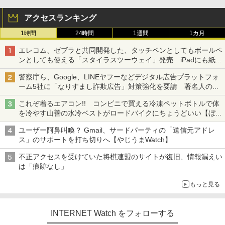
アクセスランキング
1時間
24時間
1週間
1カ月
エレコム、ゼブラと共同開発した、タッチペンとしてもボールペ
ンとしても使える「スタイラスツーウェイ」発売 iPadにも紙に
も、持ち替えずに書き込める
警察庁ら、Google、LINEヤフーなどデジタル広告プラットフォ
ーム5社に「なりすまし詐欺広告」対策強化を要請 著名人の写
真や映像を使った投資詐欺などへの対策として
これぞ着るエアコン!! コンビニで買える冷凍ペットボトルで体
を冷やす山善の水冷ベストがロードバイクにちょうどいい【ぼっ
ち・ざ・ろーど！その14】【空いた時間でなにしてる？】
ユーザー阿鼻叫喚？ Gmail、サードパーティの「送信元アドレ
ス」のサポートを打ち切りへ【やじうまWatch】
不正アクセスを受けていた将棋連盟のサイトが復旧、情報漏えい
は「痕跡なし」
もっと見る
INTERNET Watch をフォローする