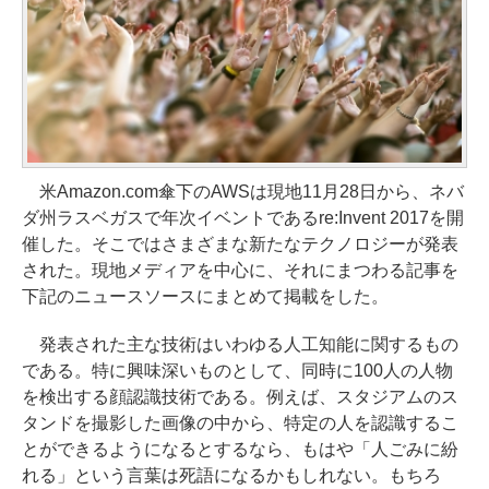
米Amazon.com傘下のAWSは現地11月28日から、ネバ
ダ州ラスベガスで年次イベントであるre:Invent 2017を開
催した。そこではさまざまな新たなテクノロジーが発表
された。現地メディアを中心に、それにまつわる記事を
下記のニュースソースにまとめて掲載をした。
発表された主な技術はいわゆる人工知能に関するもの
である。特に興味深いものとして、同時に100人の人物
を検出する顔認識技術である。例えば、スタジアムのス
タンドを撮影した画像の中から、特定の人を認識するこ
とができるようになるとするなら、もはや「人ごみに紛
れる」という言葉は死語になるかもしれない。もちろ