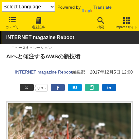
Powered by
Translate
INTERNET Watch
イベント
その他
カテゴリ
過去記事
検索
Impressサイト
iNTERNET magazine Reboot
ニュースキュレーション
AIへと傾注するAWSの新技術
iNTERNET magazine Reboot
編集部
2017年12月5日 12:00
リスト