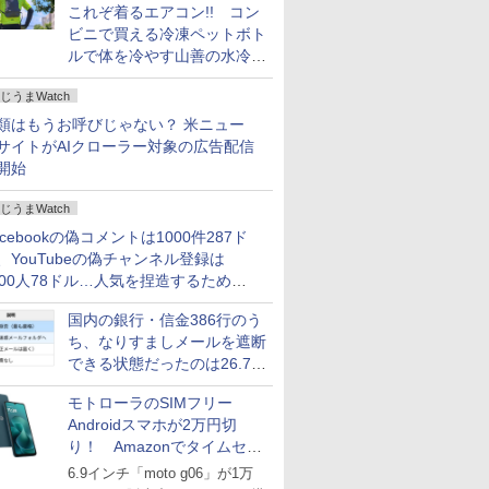
これぞ着るエアコン!! コン
ビニで買える冷凍ペットボト
ルで体を冷やす山善の水冷ベ
ストがロードバイクにちょう
じうまWatch
どいい【ぼっち・ざ・ろー
ど！その14】
類はもうお呼びじゃない？ 米ニュー
サイトがAIクローラー対象の広告配信
開始
じうまWatch
acebookの偽コメントは1000件287ド
、YouTubeの偽チャンネル登録は
000人78ドル…人気を捏造するための
格リストが公開中
国内の銀行・信金386行のう
ち、なりすましメールを遮断
できる状態だったのは26.7％
にとどまる～GMOブランド
モトローラのSIMフリー
セキュリティ調査
Androidスマホが2万円切
り！ Amazonでタイムセー
ル
6.9インチ「moto g06」が1万