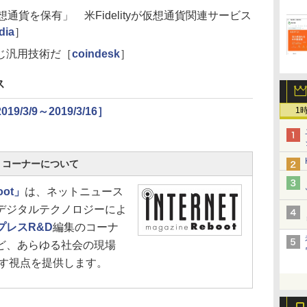
通貨を保有」 米Fidelityが仮想通貨関連サービス
dia
］
じ汎用技術だ［
coindesk
］
ス
3/9～2019/3/16］
1
oot」コーナーについて
oot」
は、ネットニュース
デジタルテクノロジーによ
プレスR&D
編集のコーナ
ど、あらゆる社会の現場
こす視点を提供します。