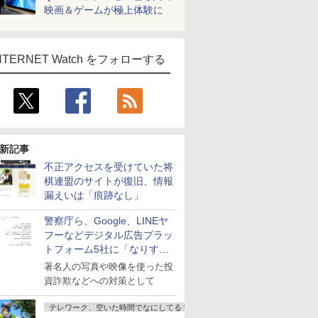
映画＆ゲームが極上体験に
NTERNET Watch をフォローする
新記事
不正アクセスを受けていた将
棋連盟のサイトが復旧、情報
漏えいは「痕跡なし」
警察庁ら、Google、LINEヤ
フーなどデジタル広告プラッ
トフォーム5社に「なりすま
し詐欺広告」対策強化を要請
著名人の写真や映像を使った投
資詐欺などへの対策として
テレワーク、空いた時間でなにしてる？