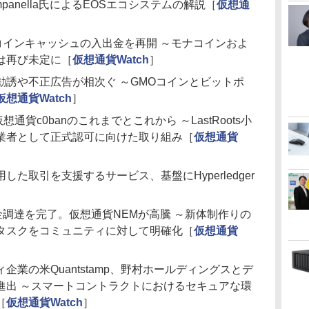
ampanella氏によるEOSエコシステムの解説［
仮想通
トコインキャッシュの入出金を再開 ～モナコインおよ
は再び未定に［
仮想通貨Watch
］
勧誘や不正広告が相次ぐ ～GMOコインとビットポ
仮想通貨Watch
］
通貨c0banのこれまでとこれから ～LastRoots小
業者として正式認可に向けた取り組み［
仮想通貨
た取引を支援するサービス、基盤にHyperledger
資金調達を完了。仮想通貨NEMが高騰 ～新体制作りの
タスクをコミュニティに対して明確化［
仮想通貨
業の米Quantstamp、野村ホールディングスとデ
進出 ～スマートコントラクトにおけるセキュアな環
［
仮想通貨Watch
］