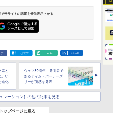
 検索で当サイトの記事を優先表示させる
ェア
はてブ
note
LinkedIn
要素と
ウェブ30周年―発明者で
▲
ね、い
あるティム・バーナーズ=
と進化
リーが所感を発表
ュレーション］の他の記事を見る
トップページに戻る