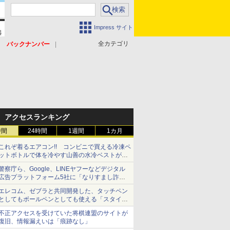
Impress サイト
全カテゴリ
バックナンバー
アクセスランキング
時間
24時間
1週間
1カ月
これぞ着るエアコン!! コンビニで買える冷凍ペ
ットボトルで体を冷やす山善の水冷ベストがロ
ードバイクにちょうどいい【ぼっち・ざ・ろー
警察庁ら、Google、LINEヤフーなどデジタル
ど！その14】【空いた時間でなにしてる？】
広告プラットフォーム5社に「なりすまし詐欺
広告」対策強化を要請 著名人の写真や映像を
エレコム、ゼブラと共同開発した、タッチペン
使った投資詐欺などへの対策として
としてもボールペンとしても使える「スタイラ
スツーウェイ」発売 iPadにも紙にも、持ち替
不正アクセスを受けていた将棋連盟のサイトが
えずに書き込める
復旧、情報漏えいは「痕跡なし」