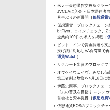
米大手仮想通貨交換所クラーケン
JVCEAに入会 ～日本居住者
月半ぶりの新展開［
仮想通貨W
仮想通貨・ブロックチェーン業
bitFlyer、コインチェッ
企業約100件の求人を掲載［
ビットコインで資金調達や支援
投げ銭に対応しVA保有量で
通貨Watch
］
リクルート出資のブロックフ
オウケイウェイヴ、みなし仮想通
第三者割当増資を4月16日に
伊藤忠商事、ブロックチェー
ゴムの普及を目指す ～シン
営会社と資本提携［
仮想通貨W
仮想通貨EOSのブロックチェ