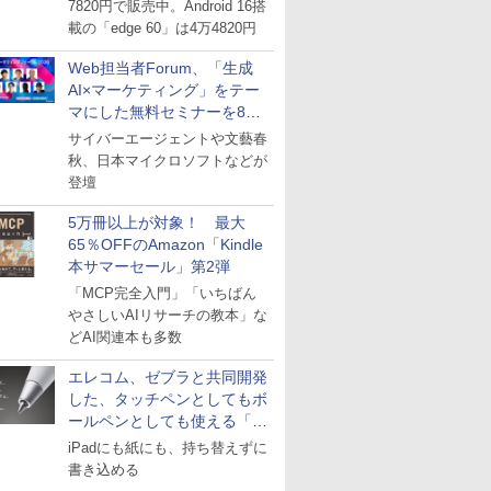
7820円で販売中。Android 16搭
載の「edge 60」は4万4820円
Web担当者Forum、「生成
AI×マーケティング」をテー
マにした無料セミナーを8月
27日にオンライン開催
サイバーエージェントや文藝春
秋、日本マイクロソフトなどが
登壇
5万冊以上が対象！ 最大
65％OFFのAmazon「Kindle
本サマーセール」第2弾
「MCP完全入門」「いちばん
やさしいAIリサーチの教本」な
どAI関連本も多数
エレコム、ゼブラと共同開発
した、タッチペンとしてもボ
ールペンとしても使える「ス
タイラスツーウェイ」発売
iPadにも紙にも、持ち替えずに
書き込める