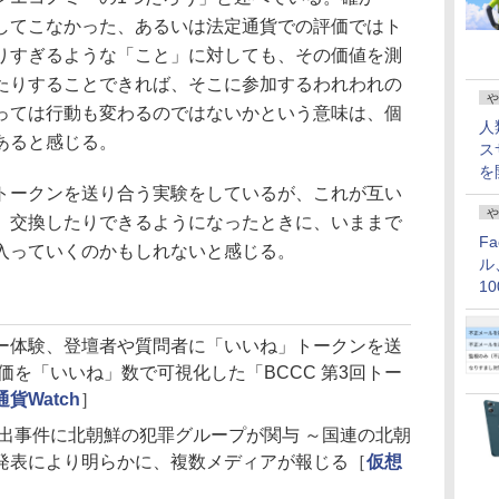
してこなかった、あるいは法定通貨での評価ではト
りすぎるような「こと」に対しても、その価値を測
たりすることできれば、そこに参加するわれわれの
や
っては行動も変わるのではないかという意味は、個
人
あると感じる。
ス
を
ークンを送り合う実験をしているが、これが互い
や
、交換したりできるようになったときに、いままで
F
入っていくのかもしれないと感じる。
ル
1
価
ー体験、登壇者や質問者に「いいね」トークンを送
価を「いいね」数で可視化した「BCCC 第3回トー
貨Watch
］
流出事件に北朝鮮の犯罪グループが関与 ～国連の北朝
発表により明らかに、複数メディアが報じる［
仮想