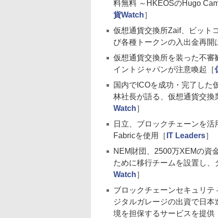
料無料 ～HKEOSのHugo C
貨Watch
］
仮想通貨交換所Zaif、ビッ
び各種トークンの入出金再開
仮想通貨交換所を装った不審
イントジャパンが注意喚起［
国内でICOを成功・完了した仮想
林社長が語る、仮想通貨交換
Watch
］
日立、ブロックチェーンを活用し
Fabricを使用［
IT Leaders
］
NEM財団、2500万XEMの
ために移行チームを設置し、
Watch
］
ブロックチェーンセキュリティ企
ジタルガレージの出資で日本
境を担保するサービスを提供