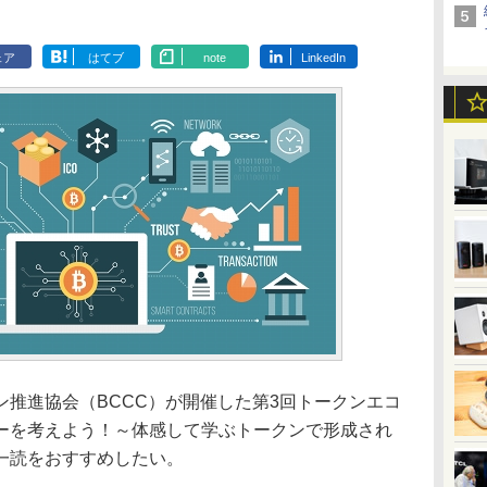
ェア
はてブ
note
LinkedIn
推進協会（BCCC）が開催した第3回トークンエコ
ーを考えよう！～体感して学ぶトークンで形成され
一読をおすすめしたい。