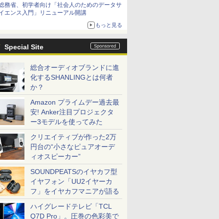
総務省、初学者向け「社会人のためのデータサ
イエンス入門」リニューアル開講
もっと見る
Special Site
総合オーディオブランドに進
化するSHANLINGとは何者
か？
Amazon プライムデー過去最
安! Anker注目プロジェクタ
ー3モデルを使ってみた
クリエイティブが作った2万
円台の“小さなピュアオーデ
ィオスピーカー”
SOUNDPEATSのイヤカフ型
イヤフォン「UU2イヤーカ
フ」をイヤカフマニアが語る
ハイグレードテレビ「TCL
Q7D Pro」。圧巻の色彩美で