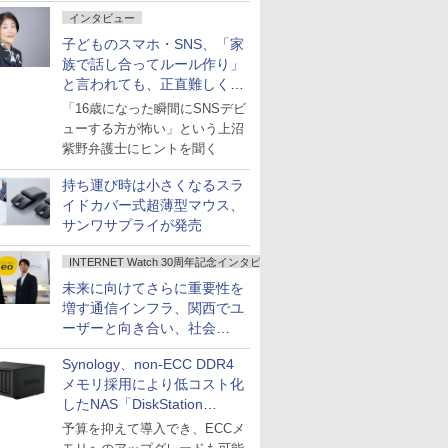
インタビュー
子どものスマホ・SNS、「家
族で話し合ってルール作り」
と言われても、正直難しくな
いですか？
「16歳になった瞬間にSNSデビ
ューする方が怖い」という上沼
紫野弁護士にヒントを聞く
持ち運び時は小さくなるスラ
イドカバー式超薄型マウス、
サンワサプライが発売
INTERNET Watch 30周年記念インタビュー
未来に向けてさらに重要性を
増す通信インフラ、関西でユ
ーザーと向き合い、社会
の“あたらしい”を起動し続け
Synology、non-ECC DDR4
る～オプテージ
メモリ採用により低コスト化
したNAS「DiskStation
neo+」シリーズ
予算を抑えて導入でき、ECCメ