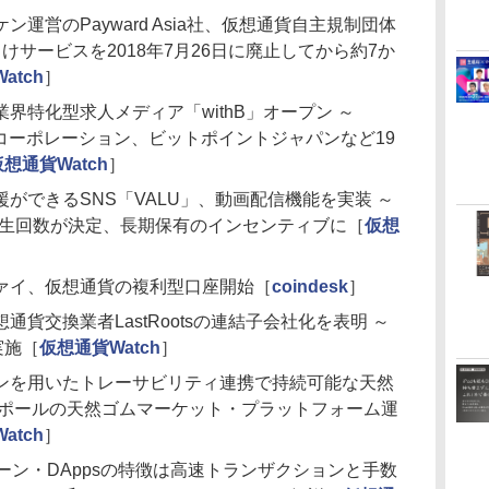
運営のPayward Asia社、仮想通貨自主規制団体
向けサービスを2018年7月26日に廃止してから約7か
atch
］
界特化型求人メディア「withB」オープン ～
ク、Zコーポレーション、ビットポイントジャパンなど19
仮想通貨Watch
］
ができるSNS「VALU」、動画配信機能を実装 ～
再生回数が決定、長期保有のインセンティブに［
仮想
ァイ、仮想通貨の複利型口座開始［
coindesk
］
貨交換業者LastRootsの連結子会社化を表明 ～
実施［
仮想通貨Watch
］
ンを用いたトレーサビリティ連携で持続可能な天然
ガポールの天然ゴムマーケット・プラットフォーム運
atch
］
ーン・DAppsの特徴は高速トランザクションと手数