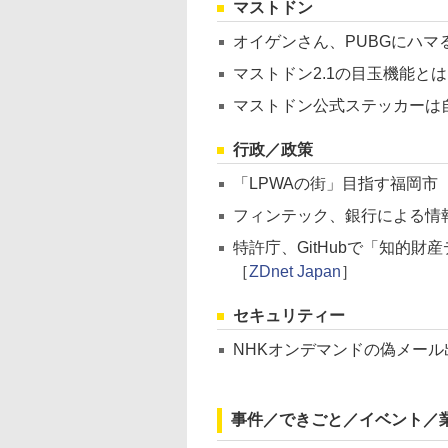
マストドン
オイゲンさん、PUBGにハマ
マストドン2.1の目玉機能と
マストドン公式ステッカーは
行政／政策
「LPWAの街」目指す福岡市
フィンテック、銀行による情
特許庁、GitHubで「知的
［
ZDnet Japan
］
セキュリティー
NHKオンデマンドの偽メール
事件／できごと／イベント／