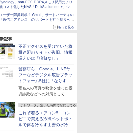
Synology、non-ECC DDR4メモリ採用により
ど！その14】【空いた時間でなにしてる？】
低コスト化したNAS「DiskStation neo+」シリ
ーズ 予算を抑えて導入でき、ECCメモリへの
ユーザー阿鼻叫喚？ Gmail、サードパーティの
アップグレードも可能
「送信元アドレス」のサポートを打ち切りへ
【やじうまWatch】
もっと見る
新記事
不正アクセスを受けていた将
棋連盟のサイトが復旧、情報
漏えいは「痕跡なし」
警察庁ら、Google、LINEヤ
フーなどデジタル広告プラッ
トフォーム5社に「なりすま
し詐欺広告」対策強化を要請
著名人の写真や映像を使った投
資詐欺などへの対策として
テレワーク、空いた時間でなにしてる？
これぞ着るエアコン!! コン
ビニで買える冷凍ペットボト
ルで体を冷やす山善の水冷ベ
ストがロードバイクにちょう