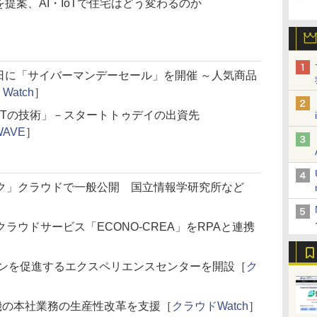
”を提案、AI・IoTで住宅はどう変わるのか
8日～11日に「サイバーマンデーセール」を開催 ～人気商品
 Watch
］
UITの技術」－スタートトゥデイの出資先
WAVE
］
ク」クラウドで一般公開 国立情報学研究所など
ラウドサービス「ECONO-CREA」をRPAと連携
ョンを促進するエクスペリエンスセンターを開設［
ク
電機の本社業務の生産性改革を支援［
クラウドWatch
］