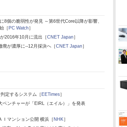
gineなどに8個の脆弱性が発見 ～第6世代Core以降が影響、
開始［
PC Watch
］
報が2016年10月に流出［
CNET Japan
］
廃が濃厚に--12月採決へ［
CNET Japan
］
Iで判定するシステム［
EETimes
］
ベンチャーが「EIRL（エイル）」を発表
ＡＩマンション公開 横浜［
NHK
］