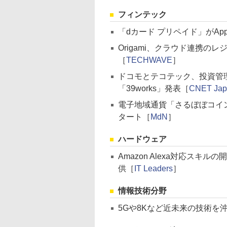
フィンテック
「dカード プリペイド」がApp
Origami、クラウド連携のレジ
［
TECHWAVE
］
ドコモとテコテック、投資管理
「39works」発表［
CNET Jap
電子地域通貨「さるぼぼコイ
タート［
MdN
］
ハードウェア
Amazon Alexa対応スキ
供［
IT Leaders
］
情報技術分野
5Gや8Kなど近未来の技術を沖