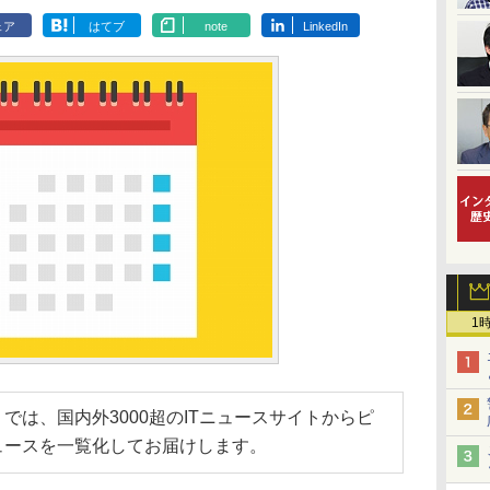
ェア
はてブ
note
LinkedIn
1
では、国内外3000超のITニュースサイトからピ
ュースを一覧化してお届けします。