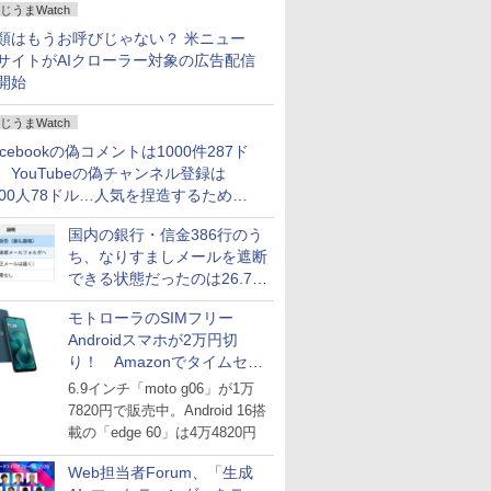
じうまWatch
どいい【ぼっち・ざ・ろー
ど！その14】
類はもうお呼びじゃない？ 米ニュー
サイトがAIクローラー対象の広告配信
開始
じうまWatch
acebookの偽コメントは1000件287ド
、YouTubeの偽チャンネル登録は
000人78ドル…人気を捏造するための
格リストが公開中
国内の銀行・信金386行のう
ち、なりすましメールを遮断
できる状態だったのは26.7％
にとどまる～GMOブランド
モトローラのSIMフリー
セキュリティ調査
Androidスマホが2万円切
り！ Amazonでタイムセー
ル
6.9インチ「moto g06」が1万
7820円で販売中。Android 16搭
載の「edge 60」は4万4820円
Web担当者Forum、「生成