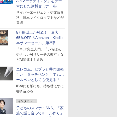
AI×マーケティング」をテー
マにした無料セミナーを8月
27日にオンライン開催
サイバーエージェントや文藝春
秋、日本マイクロソフトなどが
登壇
5万冊以上が対象！ 最大
65％OFFのAmazon「Kindle
本サマーセール」第2弾
「MCP完全入門」「いちばん
やさしいAIリサーチの教本」な
どAI関連本も多数
エレコム、ゼブラと共同開発
した、タッチペンとしてもボ
ールペンとしても使える「ス
タイラスツーウェイ」発売
iPadにも紙にも、持ち替えずに
書き込める
インタビュー
子どものスマホ・SNS、「家
族で話し合ってルール作り」