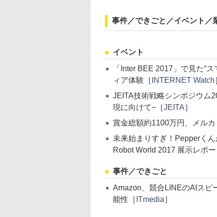
事件／できごと／イベント／
イベント
「Inter BEE 2017」で見
ィア体験［
INTERNET Watch
JEITA技術戦略シンポジウム201
現に向けて−［
JEITA
］
賞金総額約1100万円、メルカ
未来始まりすぎ！Pepperくん
Robot World 2017 展示レポ
事件／できごと
Amazon、競合LINEのA
能性［
ITmedia
］