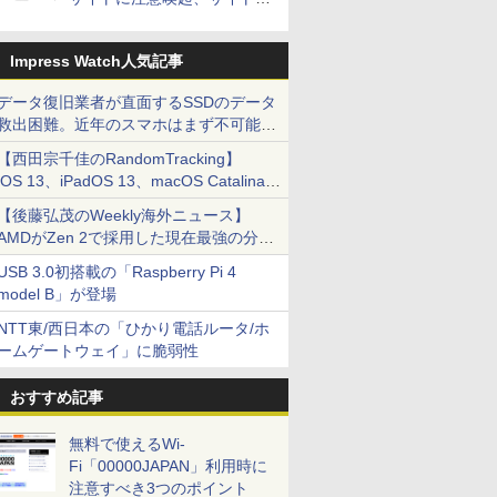
とドメイン名を公表
Impress Watch人気記事
データ復旧業者が直面するSSDのデータ
救出困難。近年のスマホはまず不可能、
悪徳業者に注意を
【西田宗千佳のRandomTracking】
iOS 13、iPadOS 13、macOS Catalinaの
進化を早速体験! 何が変わったのか
【後藤弘茂のWeekly海外ニュース】
AMDがZen 2で採用した現在最強の分岐
予測「TAGE」
USB 3.0初搭載の「Raspberry Pi 4
model B」が登場
NTT東/西日本の「ひかり電話ルータ/ホ
ームゲートウェイ」に脆弱性
おすすめ記事
無料で使えるWi-
Fi「00000JAPAN」利用時に
注意すべき3つのポイント