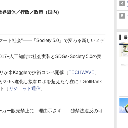
業界団体／行政／政策（国内）
最
た“スマート社会”――「Society 5.0」で変わる新しいメデ
］
7−人工知能の社会実装とSDGs･Society 5.0の実
リが米Kaggleで技術コンペ開催［
TECHWAVE
］
が2.0へ進化し接客ロボを超えた存在に！SoftBank
ート［
ガジェット通信
］
Iスピーカー販売禁止に 理由示さず……独禁法違反の可