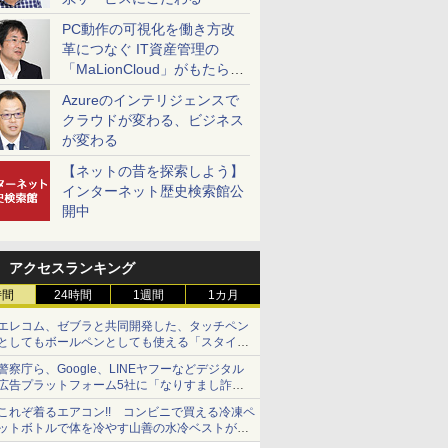
PC動作の可視化を働き方改
革につなぐ IT資産管理の
「MaLionCloud」がもたらす
変革
Azureのインテリジェンスで
クラウドが変わる、ビジネス
が変わる
【ネットの昔を探索しよう】
インターネット歴史検索館公
開中
アクセスランキング
時間
24時間
1週間
1カ月
エレコム、ゼブラと共同開発した、タッチペン
としてもボールペンとしても使える「スタイラ
スツーウェイ」発売 iPadにも紙にも、持ち替
警察庁ら、Google、LINEヤフーなどデジタル
えずに書き込める
広告プラットフォーム5社に「なりすまし詐欺
広告」対策強化を要請 著名人の写真や映像を
これぞ着るエアコン!! コンビニで買える冷凍ペ
使った投資詐欺などへの対策として
ットボトルで体を冷やす山善の水冷ベストがロ
ードバイクにちょうどいい【ぼっち・ざ・ろー