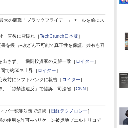
年で最大の商戦「ブラックフライデー」セールを前にス
た会社、直後に雲隠れ［
TechCrunch日本版
］
証書を授与--改ざん不可能で真正性を保証、共有も容
を出さず」 機関投資家の見解一致［
ロイター
］
間で約50％上昇［
ロイター
］
公表前にソフトバンクに報告［
ロイター
］
収、「独禁法違反」で提訴 司法省［
CNN
］
、サイバー犯罪対策で連携［
日経テクノロジー
］
局の使用を許可--ハリケーン被災地プエルトリコで