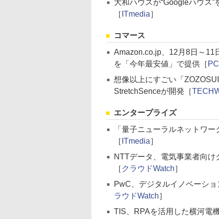
大和ハウスが“Googleハウス
［
ITmedia
］
コマース
Amazon.co.jp、12月
を「今年最安値」で提供［
PC
想像以上にすごい「ZOZOS
StretchSenceが開発［
TECH
エンタープライズ
「量子ニューラルネットワー
［
ITmedia
］
NTTデータ、電気事業者向けク
［
クラウドWatch
］
PwC、デジタルイノベーシ
ラウドWatch
］
TIS、RPAを活用した横河