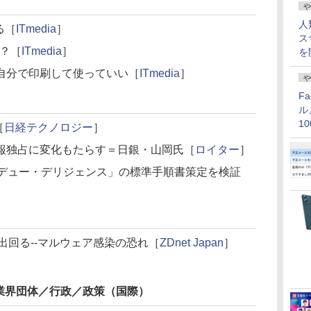
や
人
る［
ITmedia
］
ス
は？［
ITmedia
］
を
自分で印刷して使っていい［
ITmedia
］
や
F
ル
1
［
日経テクノロジー
］
価
報独占に変化もたらす＝日銀・山岡氏［
ロイター
］
財産デュー・デリジェンス」の標準手順書策定を検証
出回る--マルウェア感染の恐れ［
ZDnet Japan
］
業界団体／行政／政策（国際）