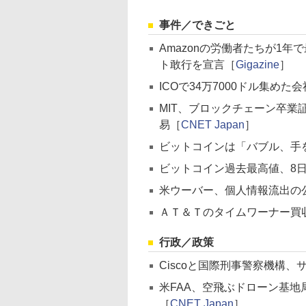
事件／できごと
Amazonの労働者たちが1
ト敢行を宣言［
Gigazine
］
ICOで34万7000ドル集め
MIT、ブロックチェーン卒業
易［
CNET Japan
］
ビットコインは「バブル、手
ビットコイン過去最高値、8日
米ウーバー、個人情報流出の
ＡＴ＆Ｔのタイムワーナー買
行政／政策
Ciscoと国際刑事警察機構
米FAA、空飛ぶドローン基地
［
CNET Japan
］