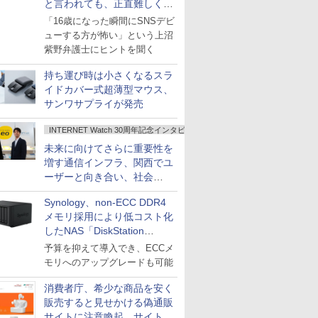
と言われても、正直難しくな
いですか？
「16歳になった瞬間にSNSデビ
ューする方が怖い」という上沼
紫野弁護士にヒントを聞く
持ち運び時は小さくなるスラ
イドカバー式超薄型マウス、
サンワサプライが発売
INTERNET Watch 30周年記念インタビュー
未来に向けてさらに重要性を
増す通信インフラ、関西でユ
ーザーと向き合い、社会
の“あたらしい”を起動し続け
Synology、non-ECC DDR4
る～オプテージ
メモリ採用により低コスト化
したNAS「DiskStation
neo+」シリーズ
予算を抑えて導入でき、ECCメ
モリへのアップグレードも可能
消費者庁、希少な商品を安く
販売すると見せかける偽通販
サイトに注意喚起、サイト名