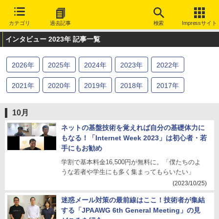
カテゴリ
過去記事
検索
Impressサイト
インタビュー 2023年 記事一覧
2026
年
2025
年
2024
年
2023
年
2022
年
2021
年
2020
年
2019
年
2018
年
2017
年
2016
年
2015
年
2014
年
2013
年
2012
年
10月
2011
年
2010
年
ネットの基盤技術を覚えれば自分の基礎体力に
もなる！「Internet Week 2023」は初心者・若
手にもお勧め
学割で基本料金16,500円が無料に。「僕たちのよ
うな若者や学生にも多く集まってもらいたい」
(2023/10/25)
迷惑メール対策の最前線はここ！技術者が集結
する「JPAAWG 6th General Meeting」の見