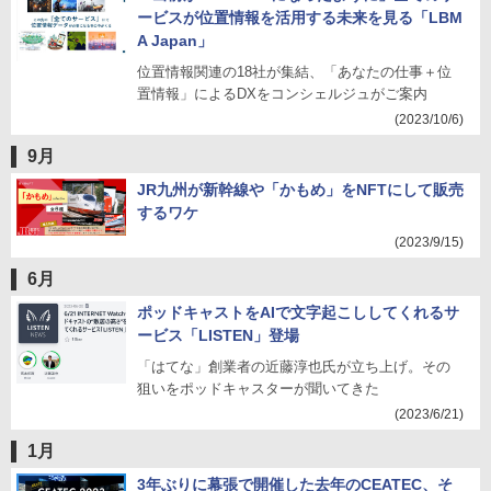
ービスが位置情報を活用する未来を見る「LBM
A Japan」
位置情報関連の18社が集結、「あなたの仕事＋位
置情報」によるDXをコンシェルジュがご案内
(2023/10/6)
9月
JR九州が新幹線や「かもめ」をNFTにして販売
するワケ
(2023/9/15)
6月
ポッドキャストをAIで文字起こししてくれるサ
ービス「LISTEN」登場
「はてな」創業者の近藤淳也氏が立ち上げ。その
狙いをポッドキャスターが聞いてきた
(2023/6/21)
1月
3年ぶりに幕張で開催した去年のCEATEC、そ