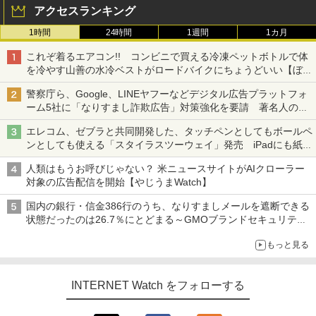
アクセスランキング
1時間
24時間
1週間
1カ月
これぞ着るエアコン!! コンビニで買える冷凍ペットボトルで体
を冷やす山善の水冷ベストがロードバイクにちょうどいい【ぼっ
ち・ざ・ろーど！その14】【空いた時間でなにしてる？】
警察庁ら、Google、LINEヤフーなどデジタル広告プラットフォ
ーム5社に「なりすまし詐欺広告」対策強化を要請 著名人の写
真や映像を使った投資詐欺などへの対策として
エレコム、ゼブラと共同開発した、タッチペンとしてもボールペ
ンとしても使える「スタイラスツーウェイ」発売 iPadにも紙に
も、持ち替えずに書き込める
人類はもうお呼びじゃない？ 米ニュースサイトがAIクローラー
対象の広告配信を開始【やじうまWatch】
国内の銀行・信金386行のうち、なりすましメールを遮断できる
状態だったのは26.7％にとどまる～GMOブランドセキュリティ
調査
もっと見る
INTERNET Watch をフォローする