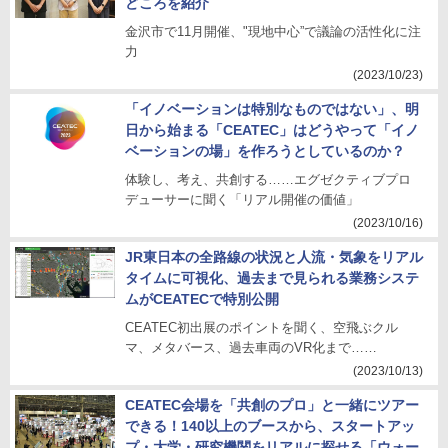
どころを紹介
金沢市で11月開催、"現地中心”で議論の活性化に注
力
(2023/10/23)
「イノベーションは特別なものではない」、明
日から始まる「CEATEC」はどうやって「イノ
ベーションの場」を作ろうとしているのか？
体験し、考え、共創する……エグゼクティブプロ
デューサーに聞く「リアル開催の価値」
(2023/10/16)
JR東日本の全路線の状況と人流・気象をリアル
タイムに可視化、過去まで見られる業務システ
ムがCEATECで特別公開
CEATEC初出展のポイントを聞く、空飛ぶクル
マ、メタバース、過去車両のVR化まで……
(2023/10/13)
CEATEC会場を「共創のプロ」と一緒にツアー
できる！140以上のブースから、スタートアッ
プ・大学・研究機関をリアルに探せる「ウォー