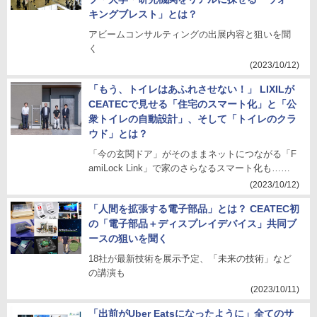
キングブレスト」とは？
アビームコンサルティングの出展内容と狙いを聞
く
(2023/10/12)
「もう、トイレはあふれさせない！」 LIXILが
CEATECで見せる「住宅のスマート化」と「公
衆トイレの自動設計」、そして「トイレのクラ
ウド」とは？
「今の玄関ドア」がそのままネットにつながる「F
amiLock Link」で家のさらなるスマート化も……
(2023/10/12)
「人間を拡張する電子部品」とは？ CEATEC初
の「電子部品＋ディスプレイデバイス」共同ブ
ースの狙いを聞く
18社が最新技術を展示予定、「未来の技術」など
の講演も
(2023/10/11)
「出前がUber Eatsになったように」全てのサ