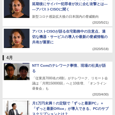
延期後にサイバー犯罪者が次に企む攻撃とは―
―アバストCISOに聞く
新型コロナ感染拡大後の日本国内の脅威動向
(2020/5/21)
アバストCISOが語る在宅勤務中の注意点、適
切な機器・サービスの導入や最新の脅威情報の
共有が重要に
(2020/5/18)
4月
NTT Comのテレワーク事情、現場の社員が語
る
「従業員7000名の8割」がテレワーク、リモート会
議は「月間150000回」へと10倍増、「オンライン
昼食会」も
(2020/4/30)
月1万円未満！の定額で「ずっと最新PC」＋
「ずっと最新Office」が導入できる、PCのサブ
スクリプションとは？