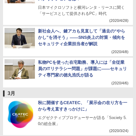
日本マイクロソフトと横河レンタ・リースに聞く
「サービスとして提供されるPC」時代
(2020/4/28)
新社会人へ、鍵アカも見直して「過去の“やら
かし”を消そう」――SNS炎上の対策・傾向を
セキュリティ企業担当者が解説
(2020/4/8)
私物PCを使った在宅勤務、導入には「全従業
員のITリテラシー問題」が課題に――セキュリ
ティ専門家の徳丸浩氏が語る
(2020/4/6)
3月
秋に開催するCEATEC、「展示会の在り方を一
から考え直すきっかけに」
エグゼクティブプロデューサーが語る「Society 5.
0の総合展」
(2020/3/24)