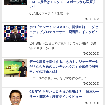
EATEC展示はエンタメ、スポーツから医療ま
で！
CEATECブースで「体感」を
(2020/10/20)
初の「オンラインCEATEC」開催直前、エグゼ
クティブプロデューサー・鹿野氏にインタビュ
ー
10月20日～23日に初の完全オンライン開催 320
社/団体以上が出展
(2020/10/16)
データ基盤を提供する、あのトレジャーデータ
が「住むためのコンテナハウス」を宮崎で開発
中、その理由とは?
「データの会社」が、なぜ家を作るのか?
(2020/10/16)
CSIRTから見たコロナ禍の影響は？ 「日本シー
サート協議会」理事長インタビュー
(2020/10/14)