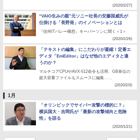
(2020/2/27)
“VAIO生みの親”元ソニー社長の安藤国威氏が
仕掛ける「長野発」のイノベーションとは
『信州ITバレー構想』キーパーソンに聞く＜1＞
(2020/2/26)
「テキストの編集」にこだわりが凝縮！定番エ
ディタ「EmEditor」はなぜ他のエディタと違
うのか？
マルチコアCPUやAVX-512命令も活用、GB単位の
超大容量ファイルもスムースに編集……
(2020/2/3)
1月
「オリンピックでサイバー攻撃の標的に？」
横浜国大・吉岡氏が「最新の攻撃傾向と危険
性」を語る
(2020/1/21)