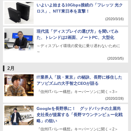
いよいよ始まる10Gbps接続の「フレッツ 光ク
ロス」、NTT東日本を直撃！
(2020/3/16)
現代流「ディスプレイの選び方」を聞いてみ
た、トレンドは2画面、ノートPC、大型化
～ディスプレイ環境の変化に乗り遅れないために
～
(2020/3/5)
2月
IT業界人「脱・東京」の秘訣、長野に移住した
アソビズムの大手智之CEOが語る
『信州ITバレー構想』キーパーソンに聞く＜3＞
(2020/2/28)
Googleを長野県に！ グッドパッチの土屋尚
史社長が提案する「長野マウンテンビュー化戦
略」の狙い
『信州ITバレー構想』キーパーソンに聞く＜2＞