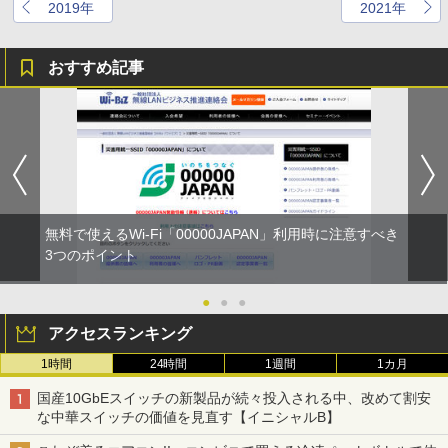
2019年
2021年
おすすめ記事
無料で使えるWi-Fi「00000JAPAN」利用時に注意すべき
3つのポイント
●
●
●
アクセスランキング
1時間
24時間
1週間
1カ月
国産10GbEスイッチの新製品が続々投入される中、改めて割安
な中華スイッチの価値を見直す【イニシャルB】