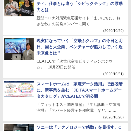
ティ、仕事とは違う「シビックテック」の原動
力とは
新型コロナ対策緊急応援サイト「まいにちに。お
きなわ」の開発メンバーに聞く
(2020/10/29)
現実になっていく「空飛ぶクルマ」の今日と明
日、国と大企業、ベンチャーが協力していく近
未来像とは？
CEATECで「次世代空モビリティシンポジウ
ム」、10月23日に開催
(2020/10/21)
スマートホームは「家電データ活用」で新段階
に、新事業を生む「JEITAスマートホームデー
タカタログ」がCEATECで初公開
「フィットネス＋調理履歴」「生活診断＋空気清
浄機」「アパート経営＋各種家電」など………
(2020/10/20)
ソニーは「テクノロジーで感動」を目指す、C