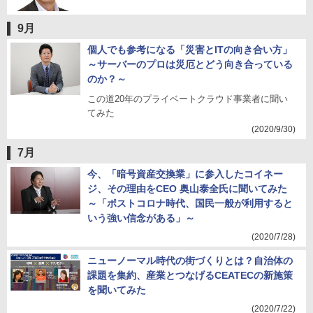
9月
個人でも参考になる「災害とITの向き合い方」
～サーバーのプロは災厄とどう向き合っている
のか？～
この道20年のプライベートクラウド事業者に聞い
てみた
(2020/9/30)
7月
今、「暗号資産交換業」に参入したコイネー
ジ、その理由をCEO 奥山泰全氏に聞いてみた
～「ポストコロナ時代、国民一般が利用すると
いう強い信念がある」～
(2020/7/28)
ニューノーマル時代の街づくりとは？自治体の
課題を集約、産業とつなげるCEATECの新施策
を聞いてみた
(2020/7/22)