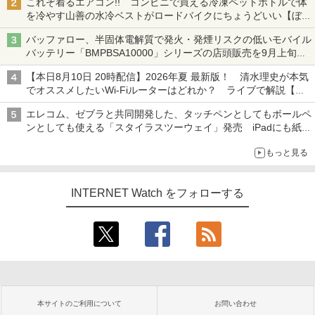
これぞ着るエアコン!! コンビニで買える冷凍ペットボトルで体
を冷やす山善の水冷ベストがロードバイクにちょうどいい【ぼっ
ち・ざ・ろーど！その14】【空いた時間でなにしてる？】
バッファロー、半固体電解質で発火・発煙リスクの低いモバイル
バッテリー「BMPBSA10000」シリーズの店頭販売を9月上旬に
開始
【本日8月10日 20時配信】2026年夏 最新版！ 清水理史が本気
でオススメしたいWi-Fiルーターはどれか？ ライブで解説【清
水理史の「イニシャルB」チャンネル】
エレコム、ゼブラと共同開発した、タッチペンとしてもボールペ
ンとしても使える「スタイラスツーウェイ」発売 iPadにも紙に
も、持ち替えずに書き込める
もっと見る
INTERNET Watch をフォローする
本サイトのご利用について
お問い合わせ