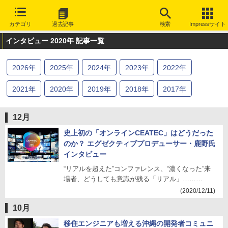
カテゴリ
過去記事
検索
Impressサイト
インタビュー 2020年 記事一覧
2026
年
2025
年
2024
年
2023
年
2022
年
2021
年
2020
年
2019
年
2018
年
2017
年
2016
年
2015
年
2014
年
2013
年
2012
年
12月
2011
年
2010
年
史上初の「オンラインCEATEC」はどうだった
のか？ エグゼクティブプロデューサー・鹿野氏
インタビュー
“リアルを超えた”コンファレンス、“濃くなった”来
場者、どうしても意識が残る「リアル」………
(2020/12/11)
10月
移住エンジニアも増える沖縄の開発者コミュニ