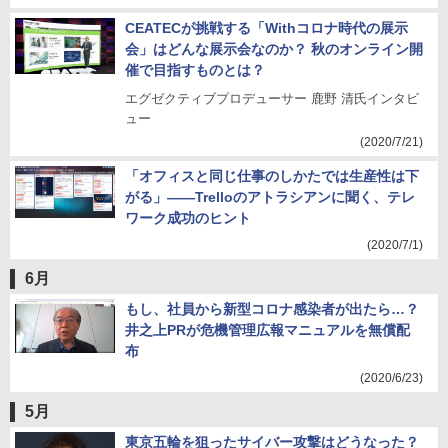
CEATECが挑戦する「Withコロナ時代の展示
会」はどんな展示会なのか？ 秋のオンライン開
催で目指すものとは？
エグゼクティブプロデューサー 鹿野 清氏インタビ
ュー
(2020/7/21)
「オフィスと同じ仕事のしかたでは生産性は下
がる」――Trelloのアトラシアンに聞く、テレ
ワーク成功のヒント
(2020/7/1)
6月
もし、社員から新型コロナ感染者が出たら…？
井之上PRが危機管理広報マニュアルを無償配
布
(2020/6/23)
5月
東京五輪を狙ったサイバー攻撃はどうなった？