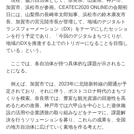
現在、協力自治体として、奈良県、山梨県、神戸市、
加賀市、浜松市が参画。CEATEC2020 ONLINEの会期初
日には、山梨県の長崎幸太郎知事、浜松市の鈴木康友市
長、加賀市の宮元陸市長が登壇して、地域のデジタルト
ランスフォーメーション（DX）をテーマにしたセッショ
ンを行う予定であり、「今回のデジタルまちづくりが、
地域のDXを推進する上でのトリガーになることを目指し
ている」という。
ここでは、各自治体が持つ具体的な課題が示されるこ
とになる。
例えば、加賀市では、2023年に北陸新幹線の開通が予
定されており、それに伴う、ポストコロナ時代のまちづ
くりを模索。奈良県では、豊富な観光資源の回遊性を高
めるための改善、神戸市では六甲山を中心とした遊休施
設の活用や企業誘致の取り組みなどをテーマに、課題解
決を行うソリューションを募り、これらの成果を、全国
の地方自治体に広げていく素地を作る考えだ。