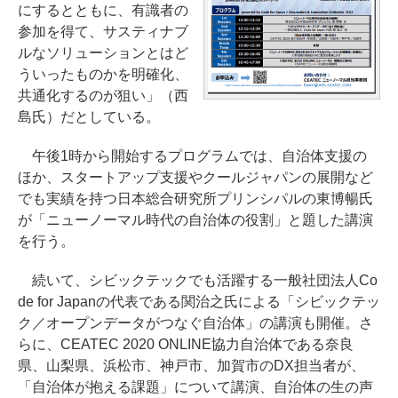
にするとともに、有識者の
参加を得て、サスティナブ
ルなソリューションとはど
ういったものかを明確化、
共通化するのが狙い」（西
島氏）だとしている。
午後1時から開始するプログラムでは、自治体支援の
ほか、スタートアップ支援やクールジャパンの展開など
でも実績を持つ日本総合研究所プリンシパルの東博暢氏
が「ニューノーマル時代の自治体の役割」と題した講演
を行う。
続いて、シビックテックでも活躍する一般社団法人Co
de for Japanの代表である関治之氏による「シビックテッ
ク／オープンデータがつなぐ自治体」の講演も開催。さ
らに、CEATEC 2020 ONLINE協力自治体である奈良
県、山梨県、浜松市、神戸市、加賀市のDX担当者が、
「自治体が抱える課題」について講演、自治体の生の声