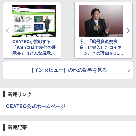
CEATECが挑戦する
今、「暗号資産交換
「Withコロナ時代の展
業」に参入したコイネ
示会」はどんな展示会
ージ、その理由をCEO
なのか？ 秋のオンライ
奥山泰全氏に聞いてみ
ン開催で目指すものと
た～「ポストコロナ時
［インタビュー］の他の記事を見る
は？
代、国民一般が利用す
るという強い信念があ
る」～
関連リンク
CEATEC公式ホームページ
関連記事