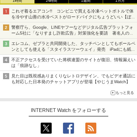
1時間
24時間
1週間
1カ月
これぞ着るエアコン!! コンビニで買える冷凍ペットボトルで体
を冷やす山善の水冷ベストがロードバイクにちょうどいい【ぼっ
ち・ざ・ろーど！その14】【空いた時間でなにしてる？】
警察庁ら、Google、LINEヤフーなどデジタル広告プラットフォ
ーム5社に「なりすまし詐欺広告」対策強化を要請 著名人の写
真や映像を使った投資詐欺などへの対策として
エレコム、ゼブラと共同開発した、タッチペンとしてもボールペ
ンとしても使える「スタイラスツーウェイ」発売 iPadにも紙に
も、持ち替えずに書き込める
不正アクセスを受けていた将棋連盟のサイトが復旧、情報漏えい
は「痕跡なし」
見た目は既視感ありまくりなレトロデザイン、でもビデオ通話に
も対応した日本発のチャットアプリが登場【やじうまWatch】
もっと見る
INTERNET Watch をフォローする