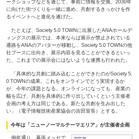
ークショップなどを通じて、事前に情報を交換。2030年
に向けた街づくりを一緒に進め、共創するきっかけを作
るイベントへと進化を遂げた。
たとえば、Society 5.0 TOWNに出展したANAホールデ
ィングスの展示では、本来ならば展示が禁止されている
通路をANAのアバターが移動し、Society 5.0 TOWNの他
社ブースに出向き、展示内容を見ることができるといっ
た、これまでの展示会にはないような連携も行われた。
「具体的な共創に踏み込むことができたのがSociety 5.
0 TOWNの成果。これをオンラインでどう実現するか
が、今年の課題となる。オンラインになっても、産業の
幅を広げ、共創を具体的に作り出していくという主催者
企画の考え方は同じである。新たな共創を生み出した
い」（電子情報技術産業協会の吉田室長）とする。
今年は「ニューノーマルテーマエリア」が主催者企画
例年通り、幕張メッセで