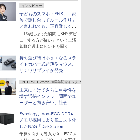
インタビュー
子どものスマホ・SNS、「家
族で話し合ってルール作り」
と言われても、正直難しくな
いですか？
「16歳になった瞬間にSNSデビ
ューする方が怖い」という上沼
紫野弁護士にヒントを聞く
持ち運び時は小さくなるスラ
イドカバー式超薄型マウス、
サンワサプライが発売
INTERNET Watch 30周年記念インタビュー
未来に向けてさらに重要性を
増す通信インフラ、関西でユ
ーザーと向き合い、社会
の“あたらしい”を起動し続け
Synology、non-ECC DDR4
る～オプテージ
メモリ採用により低コスト化
したNAS「DiskStation
neo+」シリーズ
予算を抑えて導入でき、ECCメ