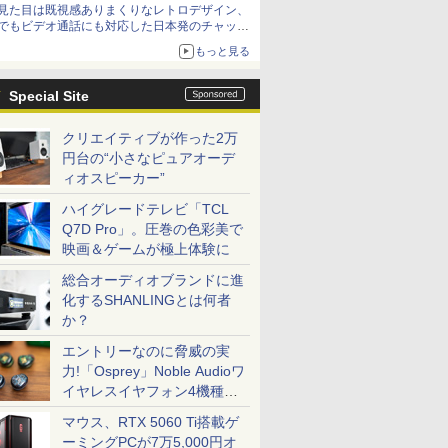
見た目は既視感ありまくりなレトロデザイン、
でもビデオ通話にも対応した日本発のチャット
アプリが登場【やじうまWatch】
もっと見る
Special Site
クリエイティブが作った2万
円台の“小さなピュアオーデ
ィオスピーカー”
ハイグレードテレビ「TCL
Q7D Pro」。圧巻の色彩美で
映画＆ゲームが極上体験に
総合オーディオブランドに進
化するSHANLINGとは何者
か？
エントリーなのに脅威の実
力!「Osprey」Noble Audioワ
イヤレスイヤフォン4機種を
一気に聴く
マウス、RTX 5060 Ti搭載ゲ
ーミングPCが7万5,000円オ