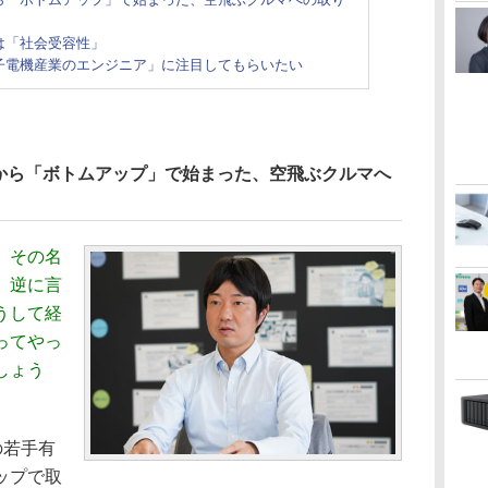
は「社会受容性」
電子電機産業のエンジニア」に注目してもらいたい
から「ボトムアップ」で始まった、空飛ぶクルマへ
、その名
、逆に言
うして経
ってやっ
しょう
の若手有
ップで取