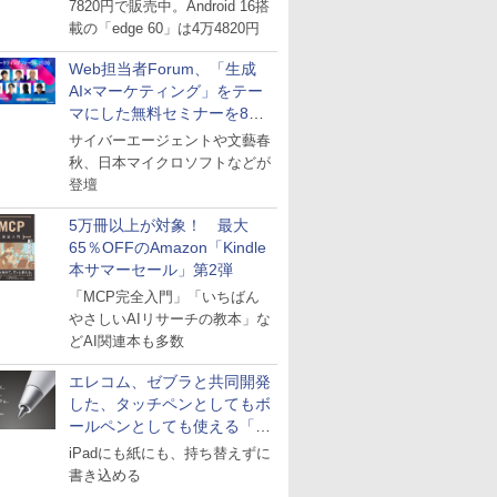
7820円で販売中。Android 16搭
載の「edge 60」は4万4820円
Web担当者Forum、「生成
AI×マーケティング」をテー
マにした無料セミナーを8月
27日にオンライン開催
サイバーエージェントや文藝春
秋、日本マイクロソフトなどが
登壇
5万冊以上が対象！ 最大
65％OFFのAmazon「Kindle
本サマーセール」第2弾
「MCP完全入門」「いちばん
やさしいAIリサーチの教本」な
どAI関連本も多数
エレコム、ゼブラと共同開発
した、タッチペンとしてもボ
ールペンとしても使える「ス
タイラスツーウェイ」発売
iPadにも紙にも、持ち替えずに
書き込める