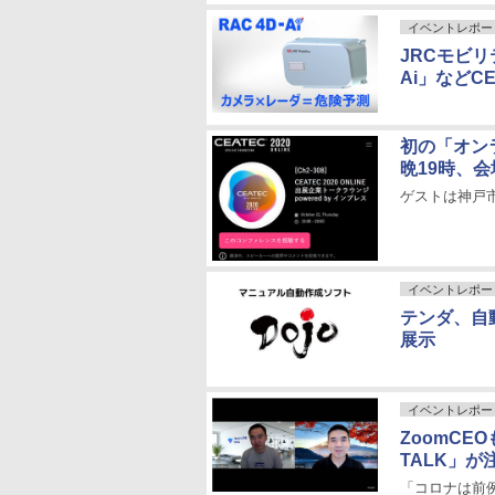
イベントレポー
JRCモビリ
Ai」などC
初の「オン
晩19時、
ゲストは神戸市、
イベントレポー
テンダ、自動
展示
イベントレポー
ZoomCEOも
TALK」が
「コロナは前