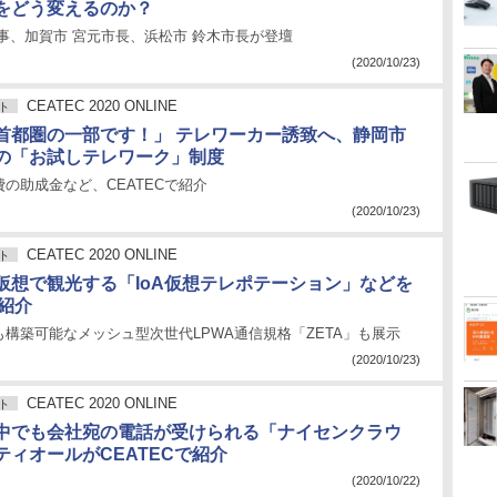
をどう変えるのか？
事、加賀市 宮元市長、浜松市 鈴木市長が登壇
(2020/10/23)
CEATEC 2020 ONLINE
ト
首都圏の一部です！」 テレワーカー誘致へ、静岡市
の「お試しテレワーク」制度
の助成金など、CEATECで紹介
(2020/10/23)
CEATEC 2020 ONLINE
ト
仮想で観光する「IoA仮想テレポテーション」などを
で紹介
構築可能なメッシュ型次世代LPWA通信規格「ZETA」も展示
(2020/10/23)
CEATEC 2020 ONLINE
ト
中でも会社宛の電話が受けられる「ナイセンクラウ
ティオールがCEATECで紹介
(2020/10/22)