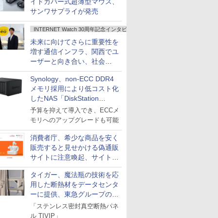
イドカバー式超薄型マウス、
サンワサプライが発売
INTERNET Watch 30周年記念インタビュー
未来に向けてさらに重要性を
増す通信インフラ、関西でユ
ーザーと向き合い、社会
の“あたらしい”を起動し続け
Synology、non-ECC DDR4
る～オプテージ
メモリ採用により低コスト化
したNAS「DiskStation
neo+」シリーズ
予算を抑えて導入でき、ECCメ
モリへのアップグレードも可能
消費者庁、希少な商品を安く
販売すると見せかける偽通販
サイトに注意喚起、サイト名
とドメイン名を公表
タイガー、魔法瓶の技術を応
用した断熱材をデータセンタ
ーに提供、東急グループの実
証実験で
「ステンレス密封真空断熱パネ
ル TIVIP」