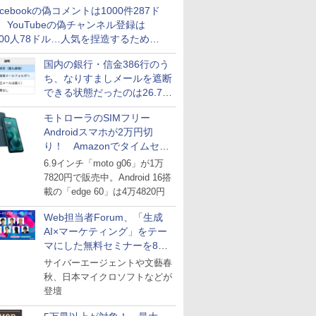
acebookの偽コメントは1000件287ド
、YouTubeの偽チャンネル登録は
000人78ドル…人気を捏造するための
格リストが公開中
国内の銀行・信金386行のう
ち、なりすましメールを遮断
できる状態だったのは26.7％
にとどまる～GMOブランド
モトローラのSIMフリー
セキュリティ調査
Androidスマホが2万円切
り！ Amazonでタイムセー
ル
6.9インチ「moto g06」が1万
7820円で販売中。Android 16搭
載の「edge 60」は4万4820円
Web担当者Forum、「生成
AI×マーケティング」をテー
マにした無料セミナーを8月
27日にオンライン開催
サイバーエージェントや文藝春
秋、日本マイクロソフトなどが
登壇