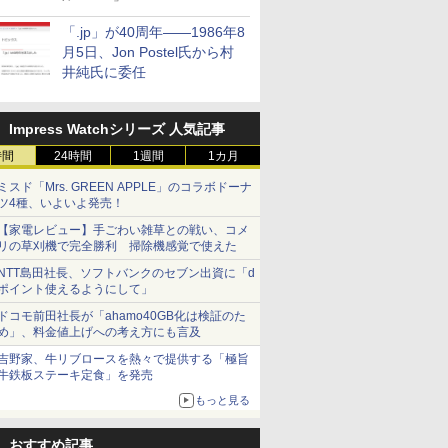
「.jp」が40周年――1986年8
月5日、Jon Postel氏から村
井純氏に委任
Impress Watchシリーズ 人気記事
時間
24時間
1週間
1カ月
ミスド「Mrs. GREEN APPLE」のコラボドーナ
ツ4種、いよいよ発売！
【家電レビュー】手ごわい雑草との戦い、コメ
リの草刈機で完全勝利 掃除機感覚で使えた
NTT島田社長、ソフトバンクのセブン出資に「d
ポイント使えるようにして」
ドコモ前田社長が「ahamo40GB化は検証のた
め」、料金値上げへの考え方にも言及
吉野家、牛リブロースを熱々で提供する「極旨
牛鉄板ステーキ定食」を発売
もっと見る
おすすめ記事