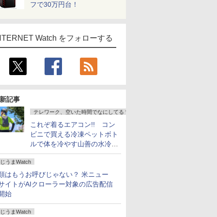
フで30万円台！
NTERNET Watch をフォローする
新記事
テレワーク、空いた時間でなにしてる？
これぞ着るエアコン!! コン
ビニで買える冷凍ペットボト
ルで体を冷やす山善の水冷ベ
ストがロードバイクにちょう
じうまWatch
どいい【ぼっち・ざ・ろー
ど！その14】
類はもうお呼びじゃない？ 米ニュー
サイトがAIクローラー対象の広告配信
開始
じうまWatch