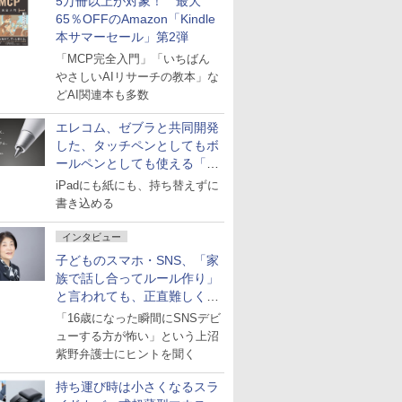
5万冊以上が対象！ 最大
65％OFFのAmazon「Kindle
本サマーセール」第2弾
「MCP完全入門」「いちばん
やさしいAIリサーチの教本」な
どAI関連本も多数
エレコム、ゼブラと共同開発
した、タッチペンとしてもボ
ールペンとしても使える「ス
タイラスツーウェイ」発売
iPadにも紙にも、持ち替えずに
書き込める
インタビュー
子どものスマホ・SNS、「家
族で話し合ってルール作り」
と言われても、正直難しくな
いですか？
「16歳になった瞬間にSNSデビ
ューする方が怖い」という上沼
紫野弁護士にヒントを聞く
持ち運び時は小さくなるスラ