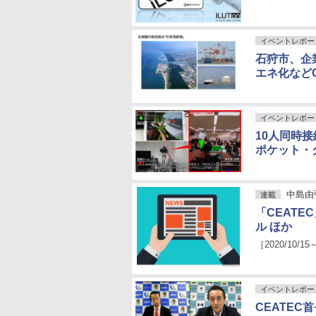
イベントレポー
石狩市、企
エネ化などC
イベントレポー
10人同時
ポケット・
中島由
連載
「CEAT
ル ほか
［2020/10/15
イベントレポー
CEATE