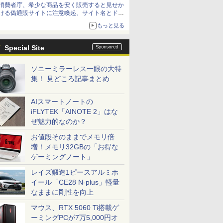
消費者庁、希少な商品を安く販売すると見せか
方が怖い」という上沼紫野弁護士にヒントを聞
ける偽通販サイトに注意喚起、サイト名とドメ
く
イン名を公表
もっと見る
Special Site
ソニーミラーレス一眼の大特
集！ 見どころ記事まとめ
AIスマートノートの
iFLYTEK「AINOTE 2」はな
ぜ魅力的なのか？
お値段そのままでメモリ倍
増！メモリ32GBの「お得な
ゲーミングノート」
レイズ鍛造1ピースアルミホ
イール「CE28 N-plus」軽量
なままに剛性を向上
マウス、RTX 5060 Ti搭載ゲ
ーミングPCが7万5,000円オ