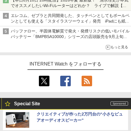
【本日8月10日 20時配信】2026年夏 最新版！ 清水理史が本気
でオススメしたいWi-Fiルーターはどれか？ ライブで解説【清
水理史の「イニシャルB」チャンネル】
エレコム、ゼブラと共同開発した、タッチペンとしてもボールペ
ンとしても使える「スタイラスツーウェイ」発売 iPadにも紙に
も、持ち替えずに書き込める
バッファロー、半固体電解質で発火・発煙リスクの低いモバイル
バッテリー「BMPBSA10000」シリーズの店頭販売を9月上旬に
開始
もっと見る
INTERNET Watch をフォローする
Special Site
クリエイティブが作った2万円台の“小さなピュ
アオーディオスピーカー”