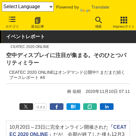
Powered by
Translate
INTERNET Watch
イベント
CEATEC
2020
カテゴリ
過去記事
検索
Impressサイト
イベントレポート
CEATEC 2020 ONLINE
空中ディスプレイに注目が集まる。そのひとつパ
リティミラー
CEATEC 2020 ONLINEはオンデマンド公開中!! まだまだ続く
ブースレポート #4
林 佑樹
2020年11月10日 07:11
リスト
10月20日～23日に完全オンライン開催された
「CEAT
EC 2020 ONLINE」
だが、会期が終了した後も12月3