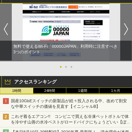
無料で使えるWi-Fi「00000JAPAN」利用時に注意すべき
3つのポイント
●
●
●
アクセスランキング
1時間
24時間
1週間
1カ月
国産10GbEスイッチの新製品が続々投入される中、改めて割安
な中華スイッチの価値を見直す【イニシャルB】
これぞ着るエアコン!! コンビニで買える冷凍ペットボトルで体
を冷やす山善の水冷ベストがロードバイクにちょうどいい【ぼっ
ち・ざ・ろーど！その14】【空いた時間でなにしてる？】