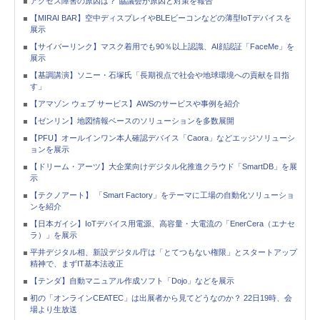
アクセス障害の原因は？ 協議会が原因と対策を報告
【MIRAI BAR】空中ディスプレイやBLEビーコンなどの薄型IoTデバイスを
展示
【サイバーリンク】マスク着用でも90％以上認識、AI顔認証「FaceMe」を
展示
【基調講演】ソニー・石塚氏「長期視点で社会や地球環境への貢献を目指
す」
【アマゾン ウェブ サービス】AWSのサービスや事例を紹介
【ゼンリン】地図情報ベースのソリューションを多数展開
【PFU】オールインワン本人確認デバイス「Caora」などエッジソリューシ
ョンを展示
【ドリーム・アーツ】大企業向けデジタル化推進クラウド「SmartDB」を展
示
【テクノアート】 「Smart Factory」をテーマに工場の自動化ソリューショ
ンを紹介
【日本ガイシ】IoTデバイス用電源、高容量・大電流の「EnerCera（エナセ
ラ）」を展示
平井デジタル相、新設デジタル庁は「とてつもない権限」とスタートアップ
精神で、まずIT基本法改正
【テンダ】自動マニュアル作成ソフト「Dojo」などを展示
初の「オンラインCEATEC」は出展者から見てどうなのか？ 22日19時、会
場より生放送