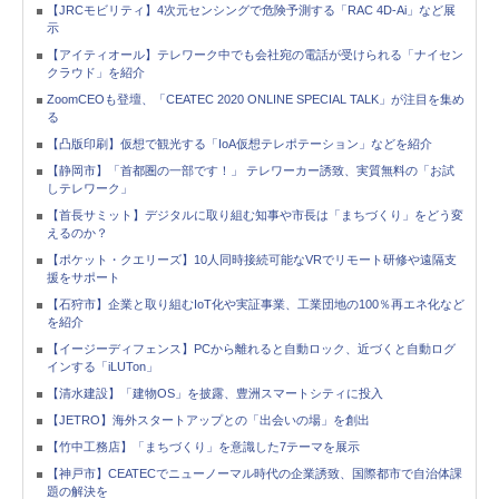
【JRCモビリティ】4次元センシングで危険予測する「RAC 4D-Ai」など展
示
【アイティオール】テレワーク中でも会社宛の電話が受けられる「ナイセン
クラウド」を紹介
ZoomCEOも登壇、「CEATEC 2020 ONLINE SPECIAL TALK」が注目を集め
る
【凸版印刷】仮想で観光する「IoA仮想テレポテーション」などを紹介
【静岡市】「首都圏の一部です！」 テレワーカー誘致、実質無料の「お試
しテレワーク」
【首長サミット】デジタルに取り組む知事や市長は「まちづくり」をどう変
えるのか？
【ポケット・クエリーズ】10人同時接続可能なVRでリモート研修や遠隔支
援をサポート
【石狩市】企業と取り組むIoT化や実証事業、工業団地の100％再エネ化など
を紹介
【イージーディフェンス】PCから離れると自動ロック、近づくと自動ログ
インする「iLUTon」
【清水建設】「建物OS」を披露、豊洲スマートシティに投入
【JETRO】海外スタートアップとの「出会いの場」を創出
【竹中工務店】「まちづくり」を意識した7テーマを展示
【神戸市】CEATECでニューノーマル時代の企業誘致、国際都市で自治体課
題の解決を