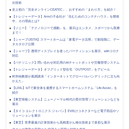
出技術
史上初の「完全オンラインCEATEC」、おすすめの「まわり方」を紹介！
【トレジャーデータ】Armの子会社が「住むためのコンテナハウス」を開発
中、その理由とは?
【ソニー】「テクノロジーで感動」を、展示はエンタメ、スポーツから医療
まで！
【シャープ/JEITA】スマートホームは「家電データ活用」で新段階に、デー
タカタログ公開
【シャープ】透明ディスプレイを使ったパーティションを展示、withコロナ
対応
【パナソニック】問い合わせ対応用のAIチャットボットや労働管理システム
【トレジャーデータ】オフグリッド型住宅「OUTPOST」をアピール
村井純教授が基調講演「インターネットでグローバルパンデミックに立ち向
かえた」
【LIXIL】IoTで家全体を連携するスマートホームシステム「Life Assist」を
紹介
【東芝情報システム】ニューノーマル時代の受付管理ソリューションなどを
展示
【タイコ エレクトロニクス ジャパン】EV向けコネクターなど電子部品やソ
リューションを展示
【東芝】世界最速の計算技術から高精度がん検出技術まで多彩な展示