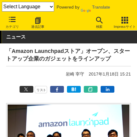
Powered by
Translate
INTERNET Watch
サービス/ソフト
サービス
ショッピング/オ
カテゴリ
過去記事
検索
Impressサイト
ニュース
「Amazon Launchpadストア」オープン、スター
トアップ企業のガジェットをラインアップ
岩崎 宰守
2017年1月18日 15:21
リスト