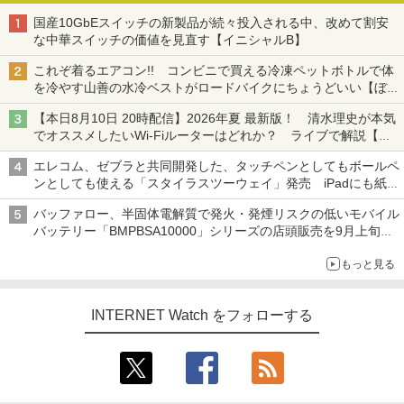
国産10GbEスイッチの新製品が続々投入される中、改めて割安
な中華スイッチの価値を見直す【イニシャルB】
これぞ着るエアコン!! コンビニで買える冷凍ペットボトルで体
を冷やす山善の水冷ベストがロードバイクにちょうどいい【ぼっ
ち・ざ・ろーど！その14】【空いた時間でなにしてる？】
【本日8月10日 20時配信】2026年夏 最新版！ 清水理史が本気
でオススメしたいWi-Fiルーターはどれか？ ライブで解説【清
水理史の「イニシャルB」チャンネル】
エレコム、ゼブラと共同開発した、タッチペンとしてもボールペ
ンとしても使える「スタイラスツーウェイ」発売 iPadにも紙に
も、持ち替えずに書き込める
バッファロー、半固体電解質で発火・発煙リスクの低いモバイル
バッテリー「BMPBSA10000」シリーズの店頭販売を9月上旬に
開始
もっと見る
INTERNET Watch をフォローする