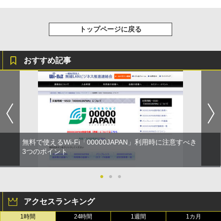
トップページに戻る
おすすめ記事
無料で使えるWi-Fi「00000JAPAN」利用時に注意すべき
3つのポイント
●
●
●
アクセスランキング
1時間
24時間
1週間
1カ月