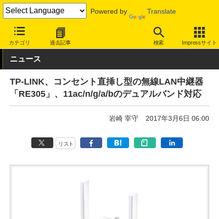
Powered by
Translate
INTERNET Watch
ハードウェア
LAN機器
無線LAN
カテゴリ
過去記事
検索
Impressサイト
ニュース
TP-LINK、コンセント直挿し型の無線LAN中継器
「RE305」、11ac/n/g/a/bのデュアルバンド対応
岩崎 宰守
2017年3月6日 06:00
リスト