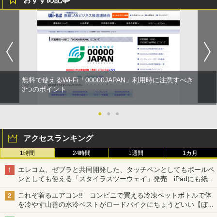
無料で使えるWi-Fi「00000JAPAN」利用時に注意すべき
3つのポイント
●
●
●
アクセスランキング
1時間
24時間
1週間
1カ月
エレコム、ゼブラと共同開発した、タッチペンとしてもボールペ
ンとしても使える「スタイラスツーウェイ」発売 iPadにも紙に
も、持ち替えずに書き込める
これぞ着るエアコン!! コンビニで買える冷凍ペットボトルで体
を冷やす山善の水冷ベストがロードバイクにちょうどいい【ぼっ
ち・ざ・ろーど！その14】【空いた時間でなにしてる？】