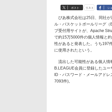
ポスト
リスト
シ
ぴあ株式会社は25日、同社が
ル・バスケットボールリーグ（B
ブ受付用サイトが、Apache S
で約15万5000件の個人情報と
性があると発表した。うち197
に使用されたという。
流出した可能性がある個人情報は、
B.LEAGUE会員に登録した
ID・パスワード・メールアドレス
7093件)。