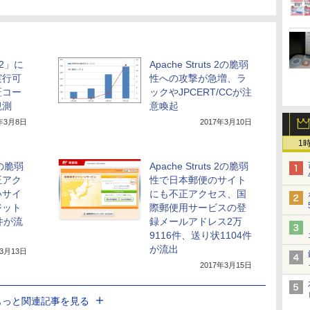
s 2」に
Apache Struts 2の脆弱
実行可
性への攻撃が急増、ラ
証コー
ックやJPCERT/CCが注
観測
意喚起
7年3月8日
2017年3月10日
1
 2の脆弱
Apache Struts 2の脆弱
正アク
性で日本郵便のサイト
いサイ
にも不正アクセス、国
ジット
際郵便用サービスの登
件が流
録メールアドレス2万
9116件、送り状1104件
が流出
年3月13日
2017年3月15日
もっと関連記事を見る