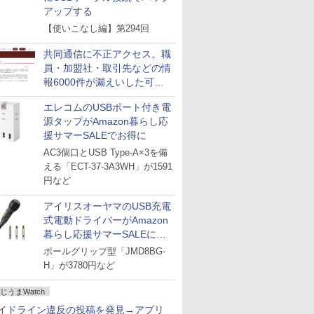
アップする
【使いこなし編】第294回
共同通信に不正アクセス。職
員・加盟社・取引先などの情
報6000件が漏えいした可能
性
エレコムのUSBポート付き電
源タップがAmazon暮らし応
援サマーSALEでお得に
AC3個口とUSB Type-A×3を備
える「ECT-37-3A3WH」が1591
円など
アイリスオーヤマのUSB充電
式電動ドライバーがAmazon
暮らし応援サマーSALEに登
場
ボールグリップ型「JMD8BG-
H」が3780円など
じうまWatch
イドライン違反の投稿を発見→アプリ