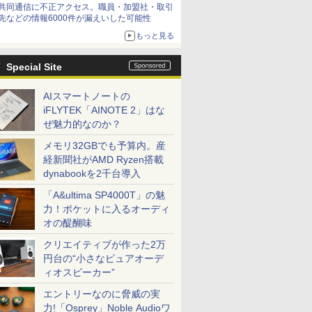
共同通信に不正アクセス。職員・加盟社・取引
先などの情報6000件が漏えいした可能性
もっと見る
Special Site
AIスマートノートの
iFLYTEK「AINOTE 2」はな
ぜ魅力的なのか？
メモリ32GBでも予算内。産
経新聞社がAMD Ryzen搭載
dynabookを2千台導入
「A&ultima SP4000T」の魅
力！ポケットに入るオーディ
オの醍醐味
クリエイティブが作った2万
円台の“小さなピュアオーデ
ィオスピーカー”
エントリーなのに脅威の実
力!「Osprey」Noble Audioワ