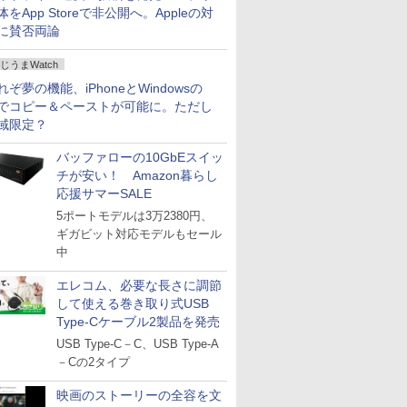
体をApp Storeで非公開へ。Appleの対
に賛否両論
じうまWatch
れぞ夢の機能、iPhoneとWindowsの
でコピー＆ペーストが可能に。ただし
域限定？
バッファローの10GbEスイッ
チが安い！ Amazon暮らし
応援サマーSALE
5ポートモデルは3万2380円、
ギガビット対応モデルもセール
中
エレコム、必要な長さに調節
して使える巻き取り式USB
Type-Cケーブル2製品を発売
USB Type-C－C、USB Type-A
－Cの2タイプ
映画のストーリーの全容を文