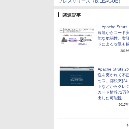
プレスリリース（B.LEAGUE）
関連記事
「Apache Strut
遠隔からコード
能な脆弱性、実
ドによる攻撃も
201
Apache Struts
性を突かれて不
セス、都税支払
トなどからクレ
カード情報72万
出した可能性
2017