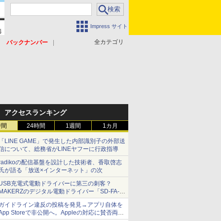
Impress サイト
全カテゴリ
バックナンバー
アクセスランキング
時間
24時間
1週間
1カ月
「LINE GAME」で発生した内部識別子の外部送
信について、総務省がLINEヤフーに行政指導
radikoの配信基盤を設計した技術者、香取啓志
氏が語る「放送×インターネット」の次
USB充電式電動ドライバーに第三の刺客？
MAKERZのデジタル電動ドライバー「SD-FA-
2000L」を、ベッセル、パナソニックと比較し
ガイドライン違反の投稿を発見→アプリ自体を
てみた 【テレワークグッズ・ミニレビュー 第
App Storeで非公開へ。Appleの対応に賛否両論
165回】
【やじうまWatch】