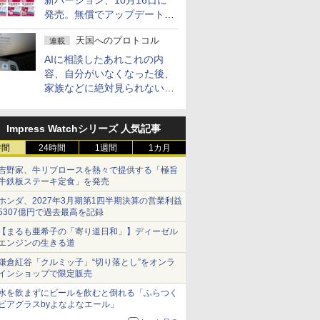
新バージョン、10月16日に
発売。無償でアップデートを
提供する早期購入キャンペー
天国へのプロトコル
連載
ンも
AIに相談したあれこれの内
容、自分がいなくなった後、
家族などに絶対見られないよ
うにするには？
Impress Watchシリーズ 人気記事
時間
24時間
1週間
1カ月
吉野家、牛リブロースを熱々で提供する「極旨
牛鉄板ステーキ定食」を発売
ホンダ、2027年3月期第1四半期決算の営業利益
5307億円で過去最高を記録
【まるも亜希子の「寄り道日和」】ディーゼル
エンジンの生きる道
鎌倉紅谷「クルミッ子」“切り落とし”をオンラ
インショップで限定販売
水を飲まずにビールを飲むと倒れる「ふらつく
ビアグラスbyよなよなエール」