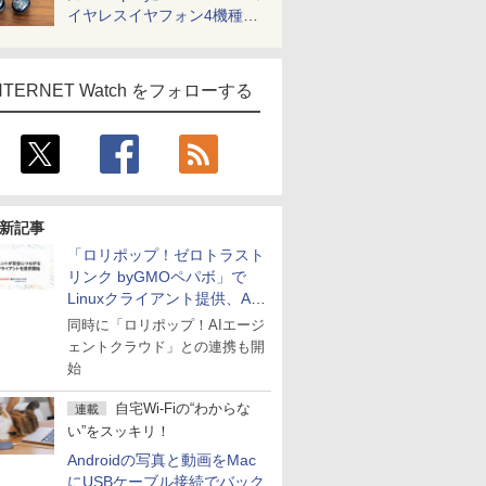
イヤレスイヤフォン4機種を
一気に聴く
NTERNET Watch をフォローする
新記事
「ロリポップ！ゼロトラスト
リンク byGMOペパボ」で
Linuxクライアント提供、AI
エージェントの接続が容易に
同時に「ロリポップ！AIエージ
ェントクラウド」との連携も開
始
自宅Wi-Fiの“わからな
連載
い”をスッキリ！
Androidの写真と動画をMac
にUSBケーブル接続でバック