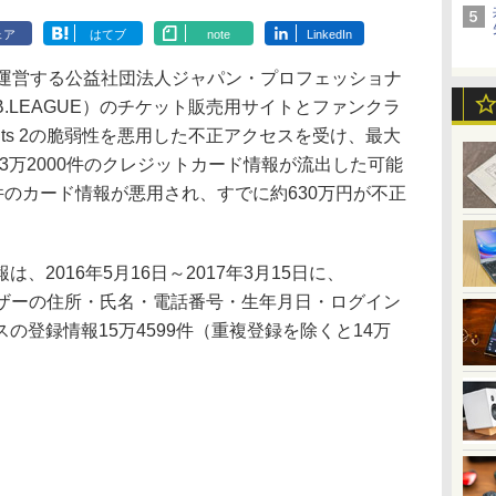
ェア
はてブ
note
LinkedIn
運営する公益社団法人ジャパン・プロフェッショナ
.LEAGUE）のチケット販売用サイトとファンクラ
truts 2の脆弱性を悪用した不正アクセスを受け、最大
約3万2000件のクレジットカード情報が流出した可能
件のカード情報が悪用され、すでに約630万円が不正
2016年5月16日～2017年3月15日に、
ユーザーの住所・氏名・電話番号・生年月日・ログイン
の登録情報15万4599件（重複登録を除くと14万