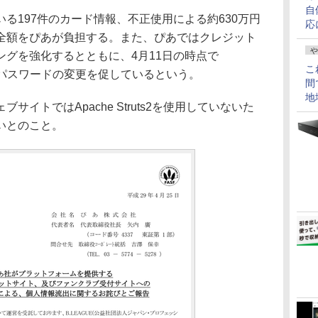
自
197件のカード情報、不正使用による約630万円
応
全額をぴあが負担する。また、ぴあではクレジット
や
グを強化するとともに、4月11日の時点で
こ
インパスワードの変更を促しているという。
間
地
イトではApache Struts2を使用していないた
いとのこと。