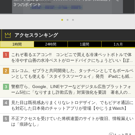
3つのポイント
●
●
●
アクセスランキング
1時間
24時間
1週間
1カ月
これぞ着るエアコン!! コンビニで買える冷凍ペットボトルで体
を冷やす山善の水冷ベストがロードバイクにちょうどいい【ぼっ
ち・ざ・ろーど！その14】【空いた時間でなにしてる？】
エレコム、ゼブラと共同開発した、タッチペンとしてもボールペ
ンとしても使える「スタイラスツーウェイ」発売 iPadにも紙に
も、持ち替えずに書き込める
警察庁ら、Google、LINEヤフーなどデジタル広告プラットフォ
ーム5社に「なりすまし詐欺広告」対策強化を要請 著名人の写
真や映像を使った投資詐欺などへの対策として
見た目は既視感ありまくりなレトロデザイン、でもビデオ通話に
も対応した日本発のチャットアプリが登場【やじうまWatch】
不正アクセスを受けていた将棋連盟のサイトが復旧、情報漏えい
は「痕跡なし」