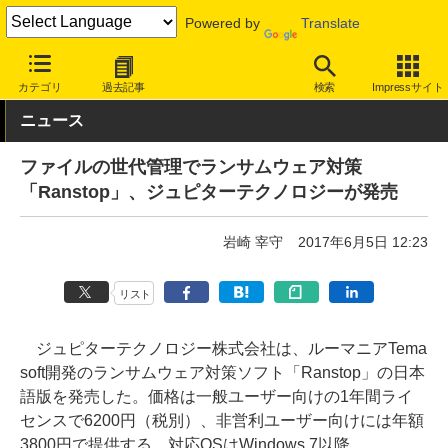
Powered by
Translate
INTERNET Watch
トピック
セキュリティ
対策ソフト/サービス
カテゴリ
過去記事
検索
Impressサイト
ニュース
ファイルの世代管理でランサムウェア対策
「Ranstop」、ジュピターテクノロジーが発売
岩崎 宰守
2017年6月5日 12:23
リスト
ジュピターテクノロジー株式会社は、ルーマニアTema
soft開発のランサムウェア対策ソフト「Ranstop」の日本
語版を発売した。価格は一般ユーザー向けの1年間ライ
センスで6200円（税別）、非営利ユーザー向けには年額
3800円で提供する。対応OSはWindows 7以降。