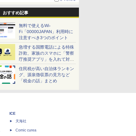
おすすめ記事
無料で使えるWi-
Fi「00000JAPAN」利用時に
注意すべき3つのポイント
急増する国際電話による特殊
詐欺、家族のスマホに「警察
庁推奨アプリ」を入れて対策
しよう！
住民税が高い自治体ランキン
グ、源泉徴収票の見方など
「税金の話」まとめ
ICE
天海社
ス
Comic curea