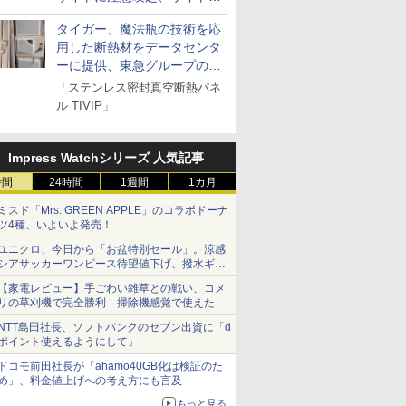
とドメイン名を公表
タイガー、魔法瓶の技術を応
用した断熱材をデータセンタ
ーに提供、東急グループの実
証実験で
「ステンレス密封真空断熱パネ
ル TIVIP」
Impress Watchシリーズ 人気記事
時間
24時間
1週間
1カ月
ミスド「Mrs. GREEN APPLE」のコラボドーナ
ツ4種、いよいよ発売！
ユニクロ、今日から「お盆特別セール」。涼感
シアサッカーワンピース待望値下げ、撥水ギア
ショーツは1990円に
【家電レビュー】手ごわい雑草との戦い、コメ
リの草刈機で完全勝利 掃除機感覚で使えた
NTT島田社長、ソフトバンクのセブン出資に「d
ポイント使えるようにして」
ドコモ前田社長が「ahamo40GB化は検証のた
め」、料金値上げへの考え方にも言及
もっと見る