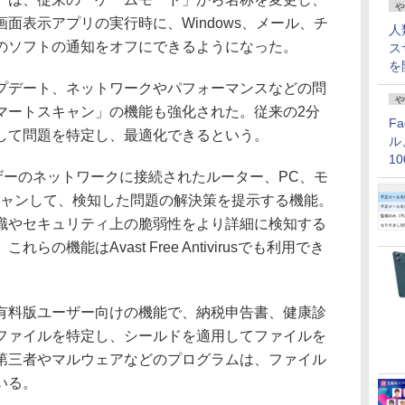
や
面表示アプリの実行時に、Windows、メール、チ
人
のソフトの通知をオフにできるようになった。
ス
を
デート、ネットワークやパフォーマンスなどの問
や
マートスキャン」の機能も強化された。従来の2分
F
ンして問題を特定し、最適化できるという。
ル
1
は、ユーザーのネットワークに接続されたルーター、PC、モ
価
キャンして、検知した問題の解決策を提示する機能。
スの認識やセキュリティ上の脆弱性をより詳細に検知する
の機能はAvast Free Antivirusでも利用でき
料版ユーザー向けの機能で、納税申告書、健康診
ファイルを特定し、シールドを適用してファイルを
第三者やマルウェアなどのプログラムは、ファイル
いる。