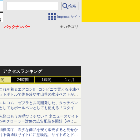
Impress サイト
全カテゴリ
バックナンバー
アクセスランキング
時間
24時間
1週間
1カ月
これぞ着るエアコン!! コンビニで買える冷凍ペ
ットボトルで体を冷やす山善の水冷ベストがロ
ードバイクにちょうどいい【ぼっち・ざ・ろー
エレコム、ゼブラと共同開発した、タッチペン
ど！その14】【空いた時間でなにしてる？】
としてもボールペンとしても使える「スタイラ
スツーウェイ」発売 iPadにも紙にも、持ち替
人類はもうお呼びじゃない？ 米ニュースサイト
えずに書き込める
がAIクローラー対象の広告配信を開始【やじう
まWatch】
消費者庁、希少な商品を安く販売すると見せか
ける偽通販サイトに注意喚起、サイト名とドメ
イン名を公表