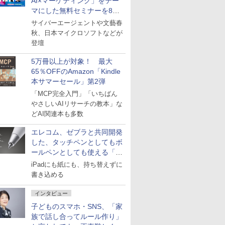
AI×マーケティング」をテー
マにした無料セミナーを8月
27日にオンライン開催
サイバーエージェントや文藝春
秋、日本マイクロソフトなどが
登壇
5万冊以上が対象！ 最大
65％OFFのAmazon「Kindle
本サマーセール」第2弾
「MCP完全入門」「いちばん
やさしいAIリサーチの教本」な
どAI関連本も多数
エレコム、ゼブラと共同開発
した、タッチペンとしてもボ
ールペンとしても使える「ス
タイラスツーウェイ」発売
iPadにも紙にも、持ち替えずに
書き込める
インタビュー
子どものスマホ・SNS、「家
族で話し合ってルール作り」