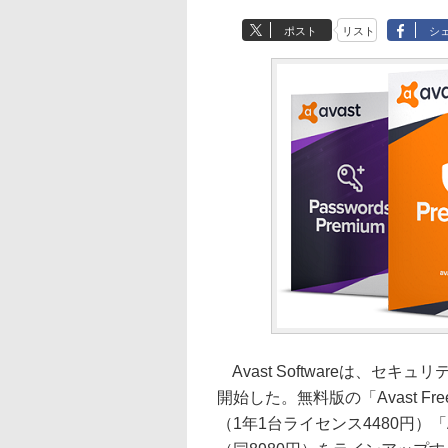
ポスト
リスト
シ
Avast Softwareは、セキ
開始した。無料版の「Avast Free An
（1年1台ライセンス4480円）「Avas