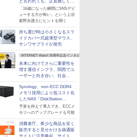
と言われても、正直難しくな
いですか？
「16歳になった瞬間にSNSデビ
ューする方が怖い」という上沼
紫野弁護士にヒントを聞く
持ち運び時は小さくなるスラ
イドカバー式超薄型マウス、
サンワサプライが発売
INTERNET Watch 30周年記念インタビュー
未来に向けてさらに重要性を
増す通信インフラ、関西でユ
ーザーと向き合い、社会
の“あたらしい”を起動し続け
Synology、non-ECC DDR4
る～オプテージ
メモリ採用により低コスト化
したNAS「DiskStation
neo+」シリーズ
予算を抑えて導入でき、ECCメ
モリへのアップグレードも可能
消費者庁、希少な商品を安く
販売すると見せかける偽通販
サイトに注意喚起、サイト名