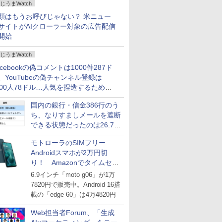
じうまWatch
どいい【ぼっち・ざ・ろー
ど！その14】
類はもうお呼びじゃない？ 米ニュー
サイトがAIクローラー対象の広告配信
開始
じうまWatch
acebookの偽コメントは1000件287ド
、YouTubeの偽チャンネル登録は
000人78ドル…人気を捏造するための
格リストが公開中
国内の銀行・信金386行のう
ち、なりすましメールを遮断
できる状態だったのは26.7％
にとどまる～GMOブランド
モトローラのSIMフリー
セキュリティ調査
Androidスマホが2万円切
り！ Amazonでタイムセー
ル
6.9インチ「moto g06」が1万
7820円で販売中。Android 16搭
載の「edge 60」は4万4820円
Web担当者Forum、「生成