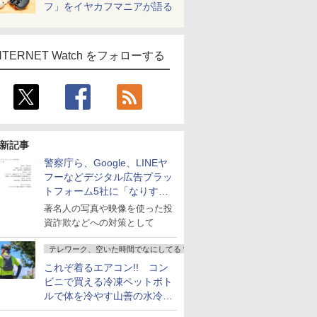
フ」をイヤカフマニアが語る
NTERNET Watch をフォローする
新記事
警察庁ら、Google、LINEヤ
フーなどデジタル広告プラッ
トフォーム5社に「なりすま
し詐欺広告」対策強化を要請
著名人の写真や映像を使った投
資詐欺などへの対策として
テレワーク、空いた時間でなにしてる？
これぞ着るエアコン!! コン
ビニで買える冷凍ペットボト
ルで体を冷やす山善の水冷ベ
ストがロードバイクにちょう