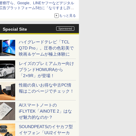
警察庁ら、Google、LINEヤフーなどデジタル
広告プラットフォーム5社に「なりすまし詐欺
広告」対策強化を要請 著名人の写真や映像を
もっと見る
使った投資詐欺などへの対策として
Special Site
ハイグレードテレビ「TCL
Q7D Pro」。圧巻の色彩美で
映画＆ゲームが極上体験に
レイズのプレミアムカー向け
ブランドHOMURAから
「2×9R」が登場！
性能の良いお得な中古PC情
報はこのページでチェック！
AIスマートノートの
iFLYTEK「AINOTE 2」はな
ぜ魅力的なのか？
SOUNDPEATSのイヤカフ型
イヤフォン「UU2イヤーカ