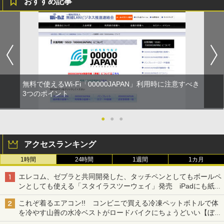
おすすめ記事
無料で使えるWi-Fi「00000JAPAN」利用時に注意すべき
3つのポイント
●
●
●
アクセスランキング
1時間
24時間
1週間
1カ月
エレコム、ゼブラと共同開発した、タッチペンとしてもボールペ
ンとしても使える「スタイラスツーウェイ」発売 iPadにも紙に
も、持ち替えずに書き込める
これぞ着るエアコン!! コンビニで買える冷凍ペットボトルで体
を冷やす山善の水冷ベストがロードバイクにちょうどいい【ぼっ
ち・ざ・ろーど！その14】【空いた時間でなにしてる？】