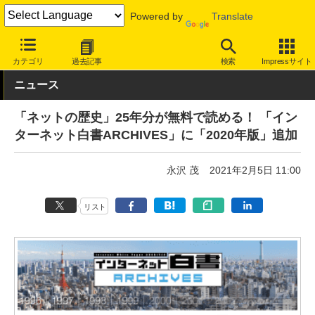
Powered by
Translate
INTERNET Watch
トピック
本・電子書籍
カテゴリ
過去記事
検索
Impressサイト
ニュース
「ネットの歴史」25年分が無料で読める！ 「イン
ターネット白書ARCHIVES」に「2020年版」追加
永沢 茂
2021年2月5日 11:00
リスト