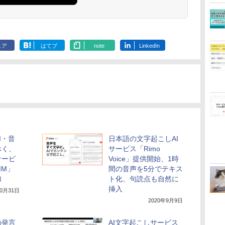
ェア
はてブ
note
LinkedIn
I・音
日本語の文字起こしAI
べく、
サービス「Rimo
サービ
Voice」提供開始、1時
SMM」
間の音声を5分でテキス
加
ト化、句読点も自然に
挿入
10月31日
2020年9月9日
の発言
AI文字起こしサービス