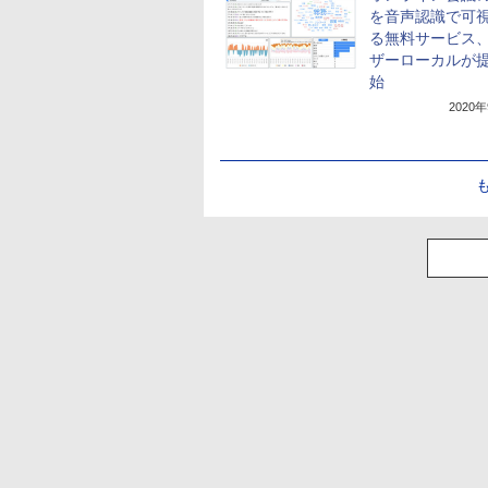
を音声認識で可
る無料サービス
ザーローカルが
始
2020