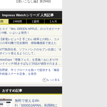
【使いこなし編】第294回
Impress Watchシリーズ 人気記事
時間
24時間
1週間
1カ月
ミスド「Mrs. GREEN APPLE」のコラボドーナ
ツ4種、いよいよ発売！
【家電レビュー】手ごわい雑草との戦い、コメ
リの草刈機で完全勝利 掃除機感覚で使えた
NTT島田社長、ソフトバンクのセブン出資に「d
ポイント使えるようにして」
NewDays「増量フェス」を実施！おにぎり/サ
ンドイッチ/焼きそばなど16品が値段そのままで
ボリュームアップ
吉野家、牛リブロースを熱々で提供する「極旨
牛鉄板ステーキ定食」を発売
もっと見る
おすすめ記事
無料で使えるWi-
Fi「00000JAPAN」利用時に