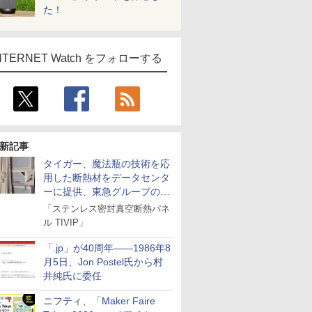
た！
NTERNET Watch をフォローする
新記事
タイガー、魔法瓶の技術を応
用した断熱材をデータセンタ
ーに提供、東急グループの実
証実験で
「ステンレス密封真空断熱パネ
ル TIVIP」
「.jp」が40周年――1986年8
月5日、Jon Postel氏から村
井純氏に委任
ニフティ、「Maker Faire