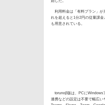
始した。
利用料金は「有料プラン」が月額
れを超えると1分2円の従量課
も用意されている。
torunoβ版は、PCにWin
連携などの設定は不要で幅広いサー