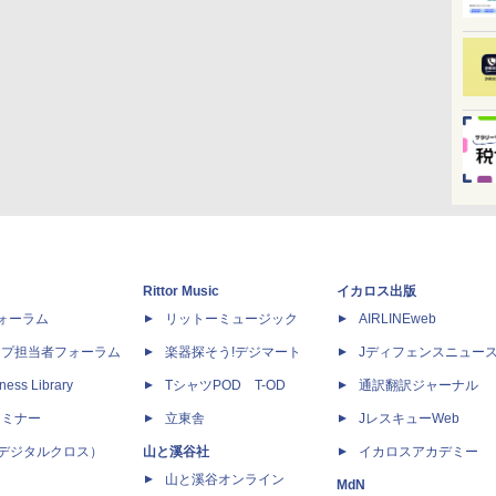
Rittor Music
イカロス出版
dフォーラム
リットーミュージック
AIRLINEweb
ップ担当者フォーラム
楽器探そう!デジマート
Jディフェンスニュー
ness Library
TシャツPOD T-OD
通訳翻訳ジャーナル
セミナー
立東舎
JレスキューWeb
 X（デジタルクロス）
山と溪谷社
イカロスアカデミー
山と溪谷オンライン
MdN