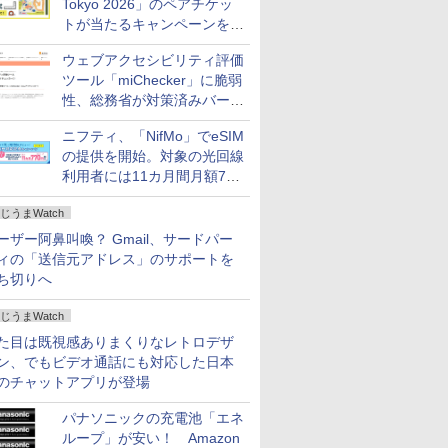
Tokyo 2026」のペアチケッ
トが当たるキャンペーンをX
で実施。8月16日まで
ウェブアクセシビリティ評価
ツール「miChecker」に脆弱
性、総務省が対策済みバージ
ョンへの更新を呼び掛け
ニフティ、「NifMo」でeSIM
の提供を開始。対象の光回線
利用者には11カ月間月額770
円割引のキャンペーン
じうまWatch
ーザー阿鼻叫喚？ Gmail、サードパー
ィの「送信元アドレス」のサポートを
ち切りへ
じうまWatch
た目は既視感ありまくりなレトロデザ
ン、でもビデオ通話にも対応した日本
のチャットアプリが登場
パナソニックの充電池「エネ
ループ」が安い！ Amazon