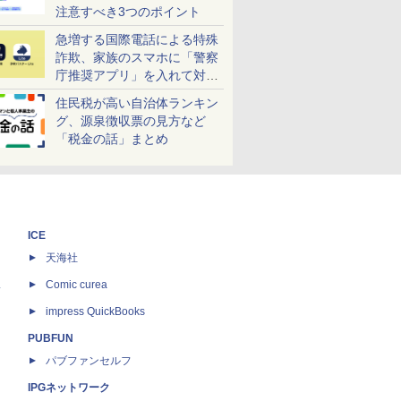
注意すべき3つのポイント
急増する国際電話による特殊
詐欺、家族のスマホに「警察
庁推奨アプリ」を入れて対策
しよう！
住民税が高い自治体ランキン
グ、源泉徴収票の見方など
「税金の話」まとめ
ICE
天海社
ス
Comic curea
impress QuickBooks
PUBFUN
パブファンセルフ
IPGネットワーク