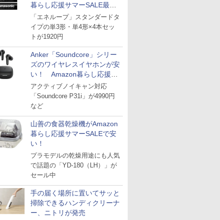
暮らし応援サマーSALE最終
日
「エネループ」スタンダードタ
イプの単3形・単4形×4本セッ
トが1920円
Anker「Soundcore」シリー
ズのワイヤレスイヤホンが安
い！ Amazon暮らし応援サ
マーSALE
アクティブノイキャン対応
「Soundcore P31i」が4990円
など
山善の食器乾燥機がAmazon
暮らし応援サマーSALEで安
い！
プラモデルの乾燥用途にも人気
で話題の「YD-180（LH）」が
セール中
手の届く場所に置いてサッと
掃除できるハンディクリーナ
ー、ニトリが発売