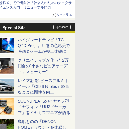
総務省、初学者向け「社会人のためのデータサ
イエンス入門」リニューアル開講
もっと見る
Special Site
ハイグレードテレビ「TCL
Q7D Pro」。圧巻の色彩美で
映画＆ゲームが極上体験に
クリエイティブが作った2万
円台の“小さなピュアオーデ
ィオスピーカー”
レイズ鍛造1ピースアルミホ
イール「CE28 N-plus」軽量
なままに剛性を向上
SOUNDPEATSのイヤカフ型
イヤフォン「UU2イヤーカ
フ」をイヤカフマニアが語る
鳥肌ものの「DENON
HOME」サウンドを体感し