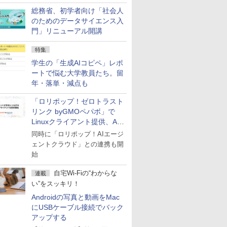
総務省、初学者向け「社会人
のためのデータサイエンス入
門」リニューアル開講
特集
学生の「生成AIコピペ」レポ
ートで悩む大学教員たち。留
年・落単・減点も
「ロリポップ！ゼロトラスト
リンク byGMOペパボ」で
Linuxクライアント提供、AI
エージェントの接続が容易に
同時に「ロリポップ！AIエージ
ェントクラウド」との連携も開
始
自宅Wi-Fiの“わからな
連載
い”をスッキリ！
Androidの写真と動画をMac
にUSBケーブル接続でバック
アップする