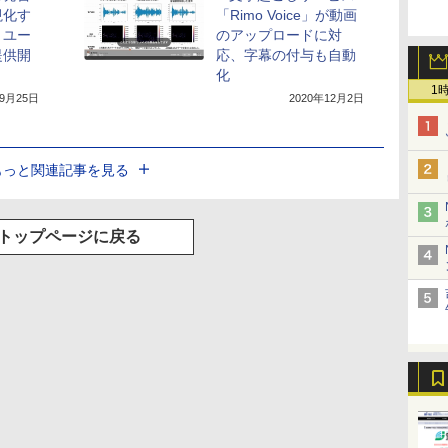
視化す
「Rimo Voice」が動画
、ユー
のアップロードに対
提供開
応、字幕の付与も自動
化
1
年9月25日
2020年12月2日
もっと関連記事を見る
トップページに戻る