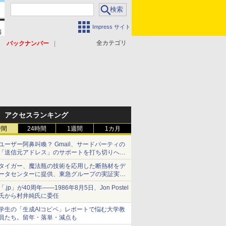
Impress サイト
全カテゴリ
バックナンバー
アクセスランキング
時間
24時間
1週間
1カ月
ユーザー阿鼻叫喚？ Gmail、サードパーティの
「送信元アドレス」のサポートを打ち切りへ
【やじうまWatch】
タイガー、魔法瓶の技術を応用した断熱材をデ
ータセンターに提供、東急グループの実証実験
で 「ステンレス密封真空断熱パネル TIVIP」
「.jp」が40周年――1986年8月5日、Jon Postel
氏から村井純氏に委任
学生の「生成AIコピペ」レポートで悩む大学教
員たち。留年・落単・減点も