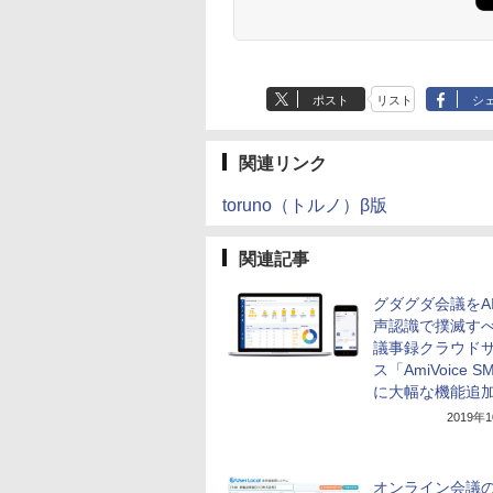
ポスト
リスト
シ
関連リンク
toruno（トルノ）β版
関連記事
グダグダ会議をA
声認識で撲滅す
議事録クラウド
ス「AmiVoice 
に大幅な機能追
2019年
オンライン会議