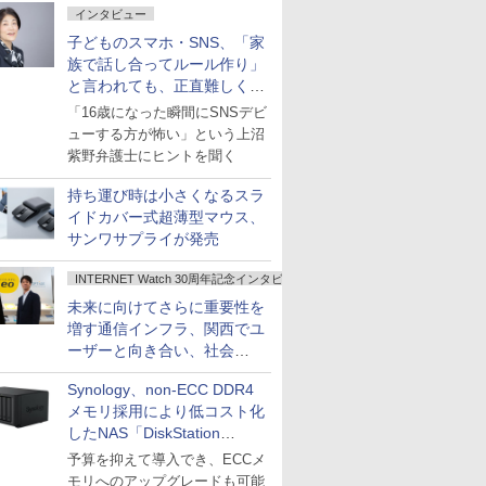
インタビュー
子どものスマホ・SNS、「家
族で話し合ってルール作り」
と言われても、正直難しくな
いですか？
「16歳になった瞬間にSNSデビ
ューする方が怖い」という上沼
紫野弁護士にヒントを聞く
持ち運び時は小さくなるスラ
イドカバー式超薄型マウス、
サンワサプライが発売
INTERNET Watch 30周年記念インタビュー
未来に向けてさらに重要性を
増す通信インフラ、関西でユ
ーザーと向き合い、社会
の“あたらしい”を起動し続け
Synology、non-ECC DDR4
る～オプテージ
メモリ採用により低コスト化
したNAS「DiskStation
neo+」シリーズ
予算を抑えて導入でき、ECCメ
モリへのアップグレードも可能