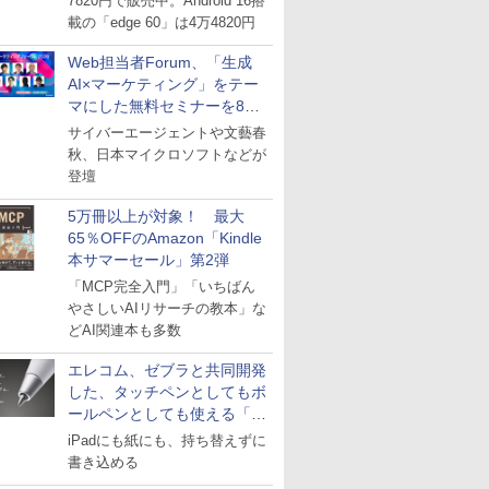
7820円で販売中。Android 16搭
載の「edge 60」は4万4820円
Web担当者Forum、「生成
AI×マーケティング」をテー
マにした無料セミナーを8月
27日にオンライン開催
サイバーエージェントや文藝春
秋、日本マイクロソフトなどが
登壇
5万冊以上が対象！ 最大
65％OFFのAmazon「Kindle
本サマーセール」第2弾
「MCP完全入門」「いちばん
やさしいAIリサーチの教本」な
どAI関連本も多数
エレコム、ゼブラと共同開発
した、タッチペンとしてもボ
ールペンとしても使える「ス
タイラスツーウェイ」発売
iPadにも紙にも、持ち替えずに
書き込める