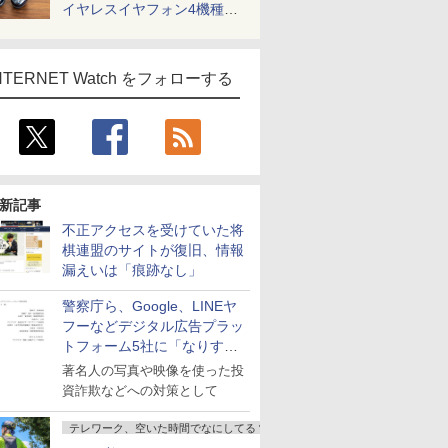
イヤレスイヤフォン4機種を
一気に聴く
NTERNET Watch をフォローする
新記事
不正アクセスを受けていた将
棋連盟のサイトが復旧、情報
漏えいは「痕跡なし」
警察庁ら、Google、LINEヤ
フーなどデジタル広告プラッ
トフォーム5社に「なりすま
し詐欺広告」対策強化を要請
著名人の写真や映像を使った投
資詐欺などへの対策として
テレワーク、空いた時間でなにしてる？