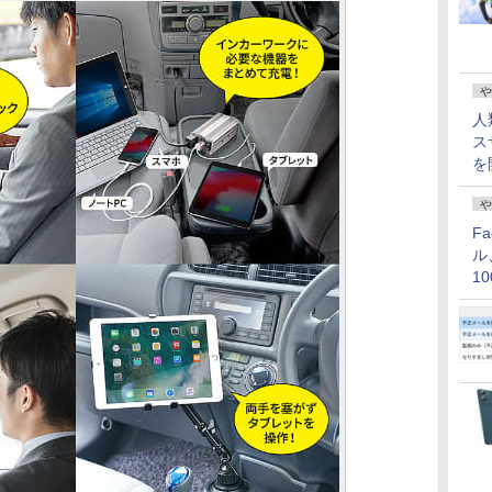
や
人
ス
を
や
F
ル
1
価