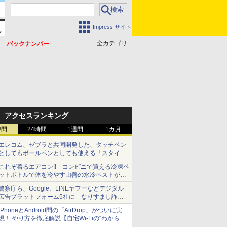
Impress サイト
全カテゴリ
バックナンバー
アクセスランキング
時間
24時間
1週間
1カ月
エレコム、ゼブラと共同開発した、タッチペン
としてもボールペンとしても使える「スタイラ
スツーウェイ」発売 iPadにも紙にも、持ち替
これぞ着るエアコン!! コンビニで買える冷凍ペ
えずに書き込める
ットボトルで体を冷やす山善の水冷ベストがロ
ードバイクにちょうどいい【ぼっち・ざ・ろー
警察庁ら、Google、LINEヤフーなどデジタル
ど！その14】【空いた時間でなにしてる？】
広告プラットフォーム5社に「なりすまし詐欺
広告」対策強化を要請 著名人の写真や映像を
iPhoneとAndroid間の「AirDrop」がついに実
使った投資詐欺などへの対策として
現！ やり方を徹底解説【自宅Wi-Fiの“わからな
い”をスッキリ！】