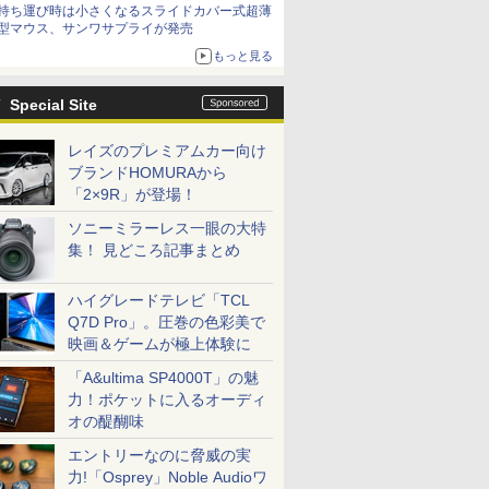
持ち運び時は小さくなるスライドカバー式超薄
型マウス、サンワサプライが発売
もっと見る
Special Site
レイズのプレミアムカー向け
ブランドHOMURAから
「2×9R」が登場！
ソニーミラーレス一眼の大特
集！ 見どころ記事まとめ
ハイグレードテレビ「TCL
Q7D Pro」。圧巻の色彩美で
映画＆ゲームが極上体験に
「A&ultima SP4000T」の魅
力！ポケットに入るオーディ
オの醍醐味
エントリーなのに脅威の実
力!「Osprey」Noble Audioワ