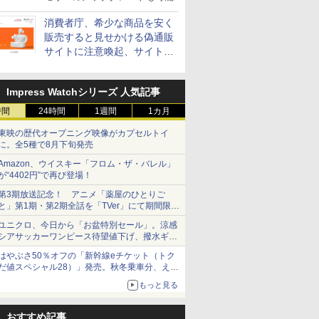
消費者庁、希少な商品を安く
販売すると見せかける偽通販
サイトに注意喚起、サイト名
とドメイン名を公表
Impress Watchシリーズ 人気記事
時間
24時間
1週間
1カ月
東映の歴代オープニング映像がカプセルトイ
に。全5種で8月下旬発売
Amazon、ウイスキー「フロム・ザ・バレル」
が“4402円”で再び登場！
第3期放送記念！ アニメ「薬屋のひとりご
と」第1期・第2期全話を「TVer」にて期間限定
で順次無料配信開始
ユニクロ、今日から「お盆特別セール」。涼感
シアサッカーワンピース待望値下げ、撥水ギア
ショーツは1990円に
はやぶさ50％オフの「新幹線eチケット（トク
だ値スペシャル28）」発売。秋冬乗車分、えき
ねっと限定
もっと見る
おすすめ記事