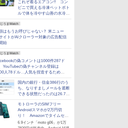
これぞ着るエアコン!! コン
ビニで買える冷凍ペットボト
ルで体を冷やす山善の水冷ベ
ストがロードバイクにちょう
じうまWatch
どいい【ぼっち・ざ・ろー
ど！その14】
類はもうお呼びじゃない？ 米ニュー
サイトがAIクローラー対象の広告配信
開始
じうまWatch
acebookの偽コメントは1000件287ド
、YouTubeの偽チャンネル登録は
000人78ドル…人気を捏造するための
格リストが公開中
国内の銀行・信金386行のう
ち、なりすましメールを遮断
できる状態だったのは26.7％
にとどまる～GMOブランド
モトローラのSIMフリー
セキュリティ調査
Androidスマホが2万円切
り！ Amazonでタイムセー
ル
6.9インチ「moto g06」が1万