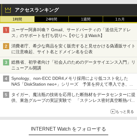
アクセスランキング
1時間
24時間
1週間
1カ月
ユーザー阿鼻叫喚？ Gmail、サードパーティの「送信元アドレ
ス」のサポートを打ち切りへ【やじうまWatch】
消費者庁、希少な商品を安く販売すると見せかける偽通販サイト
に注意喚起、サイト名とドメイン名を公表
総務省、初学者向け「社会人のためのデータサイエンス入門」リ
ニューアル開講
Synology、non-ECC DDR4メモリ採用により低コスト化した
NAS「DiskStation neo+」シリーズ 予算を抑えて導入でき、
ECCメモリへのアップグレードも可能
タイガー、魔法瓶の技術を応用した断熱材をデータセンターに提
供、東急グループの実証実験で 「ステンレス密封真空断熱パネ
ル TIVIP」
もっと見る
INTERNET Watch をフォローする