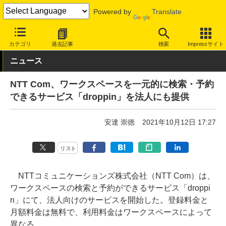
Powered by
Translate
INTERNET Watch
トピック
仕事/働き方
ワークスペース
カテゴリ
過去記事
検索
Impressサイト
ニュース
NTT Com、ワークスペースを一元的に検索・予約
できるサービス「droppin」を法人にも提供
安達 崇徳
2021年10月12日 17:27
リスト
NTTコミュニケーションズ株式会社（NTT Com）は、
ワークスペースの検索と予約ができるサービス「droppi
n」にて、法人向けのサービスを開始した。登録料金と
月額料金は無料で、利用料金はワークスペースによって
異なる。