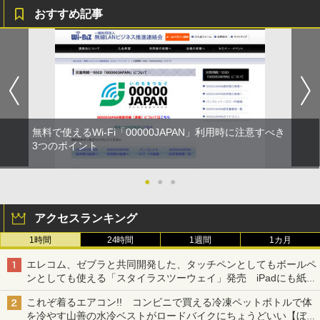
おすすめ記事
無料で使えるWi-Fi「00000JAPAN」利用時に注意すべき
3つのポイント
●
●
●
アクセスランキング
1時間
24時間
1週間
1カ月
エレコム、ゼブラと共同開発した、タッチペンとしてもボールペ
ンとしても使える「スタイラスツーウェイ」発売 iPadにも紙に
も、持ち替えずに書き込める
これぞ着るエアコン!! コンビニで買える冷凍ペットボトルで体
を冷やす山善の水冷ベストがロードバイクにちょうどいい【ぼっ