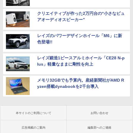
クリエイティブが作った2万円台の“小さなピュ
アオーディオスピーカー”
レイズのパワーデザインホイール「M6」に新
色登場!!
レイズ鍛造1ピースアルミホイール「CE28 N-p
lus」軽量なままに剛性を向上
メモリ32GBでも予算内。産経新聞社がAMD R
yzen搭載dynabookを2千台導入
本サイトのご利用について
お問い合わせ
広告掲載のご案内
編集部へのご連絡