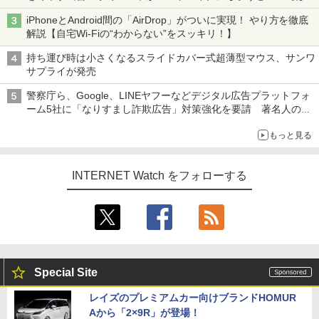
ち・ざ・ろーど！その14】【空いた時間でなにしてる？】
iPhoneとAndroid間の「AirDrop」がついに実現！ やり方を徹底
解説【自宅Wi-Fiの“わからない”をスッキリ！】
持ち運び時は小さくなるスライドカバー式超薄型マウス、サンワ
サプライが発売
警察庁ら、Google、LINEヤフーなどデジタル広告プラットフォ
ーム5社に「なりすまし詐欺広告」対策強化を要請 著名人の写
真や映像を使った投資詐欺などへの対策として
もっと見る
INTERNET Watch をフォローする
Special Site
レイズのプレミアムカー向けブランドHOMUR
Aから「2×9R」が登場！