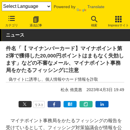
Powered by
Translate
INTERNET Watch
トピック
セキュリティ
詐欺/フィッシング
カテゴリ
過去記事
検索
Impressサイト
ニュース
件名「【 マイナンバーカード】マイナポイント第
2弾で獲得した20,000円ポイントはまもなく失効し
ます」などの不審なメール、マイナポイント事務
局をかたるフィッシングに注意
偽サイトに誘導し、個人情報やカード情報を詐取
松永 侑貴惠
2023年4月3日 19:49
リスト
マイナポイント事務局をかたるフィッシングの報告を
受けているとして、フィッシング対策協議会が情報を公