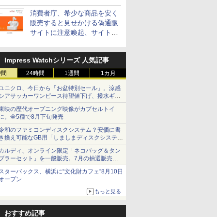
消費者庁、希少な商品を安く
販売すると見せかける偽通販
サイトに注意喚起、サイト名
とドメイン名を公表
Impress Watchシリーズ 人気記事
時間
24時間
1週間
1カ月
ユニクロ、今日から「お盆特別セール」。涼感
シアサッカーワンピース待望値下げ、撥水ギア
ショーツは1990円に
東映の歴代オープニング映像がカプセルトイ
に。全5種で8月下旬発売
令和のファミコンディスクシステム？安価に書
き換え可能なGB用「しましまディスクシステ
ム」
カルディ、オンライン限定「ネコバッグ＆タン
ブラーセット」を一般販売。7月の抽選販売の
当選無効分
スターバックス、横浜に“文化財カフェ”8月10日
オープン
もっと見る
おすすめ記事