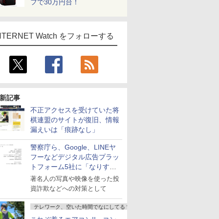
フで30万円台！
NTERNET Watch をフォローする
新記事
不正アクセスを受けていた将
棋連盟のサイトが復旧、情報
漏えいは「痕跡なし」
警察庁ら、Google、LINEヤ
フーなどデジタル広告プラッ
トフォーム5社に「なりすま
し詐欺広告」対策強化を要請
著名人の写真や映像を使った投
資詐欺などへの対策として
テレワーク、空いた時間でなにしてる？