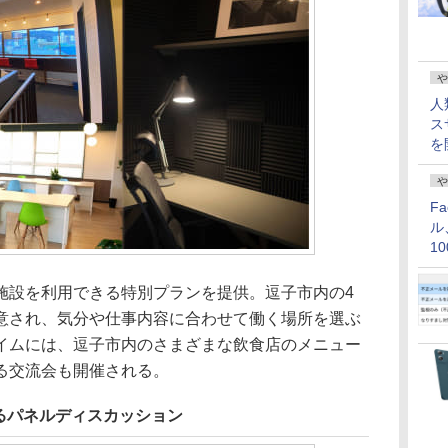
や
人
ス
を
や
F
ル
1
価
設を利用できる特別プランを提供。逗子市内の4
意され、気分や仕事内容に合わせて働く場所を選ぶ
イムには、逗子市内のさまざまな飲食店のメニュー
る交流会も開催される。
るパネルディスカッション