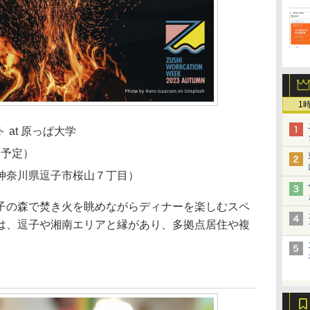
1
at 原っぱ大学
（予定）
神奈川県逗子市桜山７丁目）
の森で焚き火を眺めながらディナーを楽しむスペ
は、逗子や湘南エリアと縁があり、多拠点居住や複