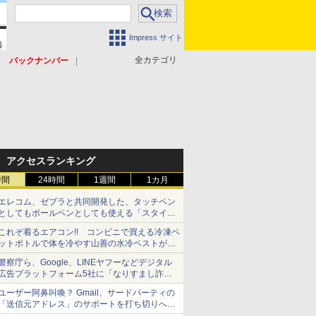
Impress サイト
全カテゴリ
バックナンバー
アクセスランキング
時間
24時間
1週間
1カ月
エレコム、ゼブラと共同開発した、タッチペン
としてもボールペンとしても使える「スタイラ
スツーウェイ」発売 iPadにも紙にも、持ち替
これぞ着るエアコン!! コンビニで買える冷凍ペ
えずに書き込める
ットボトルで体を冷やす山善の水冷ベストがロ
ードバイクにちょうどいい【ぼっち・ざ・ろー
警察庁ら、Google、LINEヤフーなどデジタル
ど！その14】【空いた時間でなにしてる？】
広告プラットフォーム5社に「なりすまし詐欺
広告」対策強化を要請 著名人の写真や映像を
ユーザー阿鼻叫喚？ Gmail、サードパーティの
使った投資詐欺などへの対策として
「送信元アドレス」のサポートを打ち切りへ
【やじうまWatch】