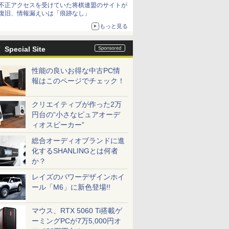
不正アクセスを受けていた将棋連盟のサイトが
復旧、情報漏えいは「痕跡なし」
もっと見る
Special Site
性能の良いお得な中古PC情
報はこのページでチェック！
クリエイティブが作った2万
円台の“小さなピュアオーデ
ィオスピーカー”
総合オーディオブランドに進
化するSHANLINGとは何者
か？
レイズのパワーデザインホイ
ール「M6」に新色登場!!
マウス、RTX 5060 Ti搭載ゲ
ーミングPCが7万5,000円オ