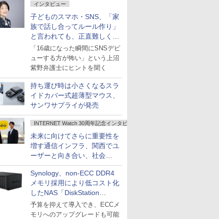
インタビュー
子どものスマホ・SNS、「家
族で話し合ってルール作り」
と言われても、正直難しくな
いですか？
「16歳になった瞬間にSNSデビ
ューする方が怖い」という上沼
紫野弁護士にヒントを聞く
持ち運び時は小さくなるスラ
イドカバー式超薄型マウス、
サンワサプライが発売
INTERNET Watch 30周年記念インタビュー
未来に向けてさらに重要性を
増す通信インフラ、関西でユ
ーザーと向き合い、社会
の“あたらしい”を起動し続け
Synology、non-ECC DDR4
る～オプテージ
メモリ採用により低コスト化
したNAS「DiskStation
neo+」シリーズ
予算を抑えて導入でき、ECCメ
モリへのアップグレードも可能