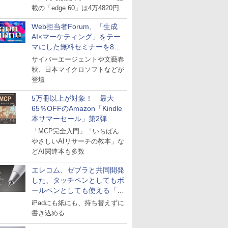
載の「edge 60」は4万4820円
Web担当者Forum、「生成
AI×マーケティング」をテー
マにした無料セミナーを8月
27日にオンライン開催
サイバーエージェントや文藝春
秋、日本マイクロソフトなどが
登壇
5万冊以上が対象！ 最大
65％OFFのAmazon「Kindle
本サマーセール」第2弾
「MCP完全入門」「いちばん
やさしいAIリサーチの教本」な
どAI関連本も多数
エレコム、ゼブラと共同開発
した、タッチペンとしてもボ
ールペンとしても使える「ス
タイラスツーウェイ」発売
iPadにも紙にも、持ち替えずに
書き込める