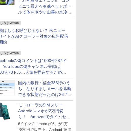
これぞ着るエアコン!! コン
ビニで買える冷凍ペットボト
ルで体を冷やす山善の水冷ベ
ストがロードバイクにちょう
じうまWatch
どいい【ぼっち・ざ・ろー
ど！その14】
類はもうお呼びじゃない？ 米ニュー
サイトがAIクローラー対象の広告配信
開始
じうまWatch
acebookの偽コメントは1000件287ド
、YouTubeの偽チャンネル登録は
000人78ドル…人気を捏造するための
格リストが公開中
国内の銀行・信金386行のう
ち、なりすましメールを遮断
できる状態だったのは26.7％
にとどまる～GMOブランド
モトローラのSIMフリー
セキュリティ調査
Androidスマホが2万円切
り！ Amazonでタイムセー
ル
6.9インチ「moto g06」が1万
7820円で販売中。Android 16搭