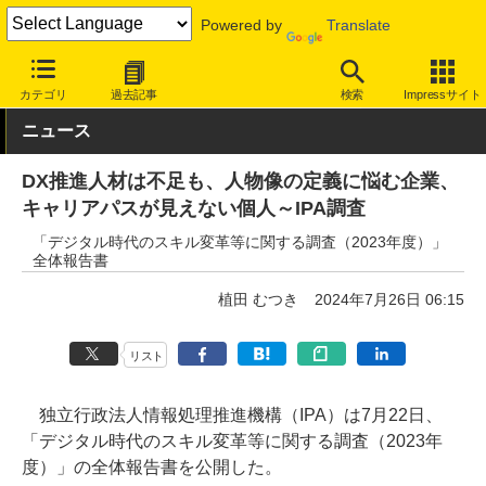
Powered by
Translate
INTERNET Watch
トピック
業界動向
調査
カテゴリ
過去記事
検索
Impressサイト
ニュース
DX推進人材は不足も、人物像の定義に悩む企業、
キャリアパスが見えない個人～IPA調査
「デジタル時代のスキル変革等に関する調査（2023年度）」
全体報告書
植田 むつき
2024年7月26日 06:15
リスト
独立行政法人情報処理推進機構（IPA）は7月22日、
「デジタル時代のスキル変革等に関する調査（2023年
度）」の全体報告書を公開した。