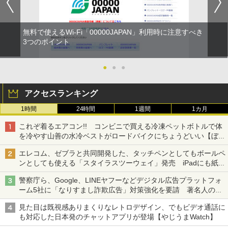
無料で使えるWi-Fi「00000JAPAN」利用時に注意すべき
3つのポイント
●
●
●
アクセスランキング
1時間
24時間
1週間
1カ月
これぞ着るエアコン!! コンビニで買える冷凍ペットボトルで体
を冷やす山善の水冷ベストがロードバイクにちょうどいい【ぼっ
ち・ざ・ろーど！その14】【空いた時間でなにしてる？】
エレコム、ゼブラと共同開発した、タッチペンとしてもボールペ
ンとしても使える「スタイラスツーウェイ」発売 iPadにも紙に
も、持ち替えずに書き込める
警察庁ら、Google、LINEヤフーなどデジタル広告プラットフォ
ーム5社に「なりすまし詐欺広告」対策強化を要請 著名人の写
真や映像を使った投資詐欺などへの対策として
見た目は既視感ありまくりなレトロデザイン、でもビデオ通話に
も対応した日本発のチャットアプリが登場【やじうまWatch】