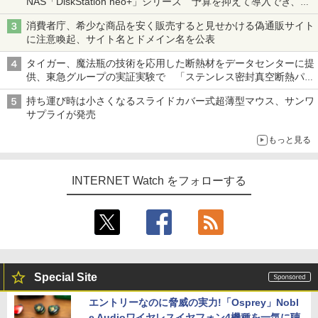
NAS「DiskStation neo+」シリーズ 予算を抑えて導入でき、
ECCメモリへのアップグレードも可能
消費者庁、希少な商品を安く販売すると見せかける偽通販サイト
に注意喚起、サイト名とドメイン名を公表
タイガー、魔法瓶の技術を応用した断熱材をデータセンターに提
供、東急グループの実証実験で 「ステンレス密封真空断熱パネ
ル TIVIP」
持ち運び時は小さくなるスライドカバー式超薄型マウス、サンワ
サプライが発売
もっと見る
INTERNET Watch をフォローする
Special Site
エントリーなのに脅威の実力!「Osprey」Nobl
e Audioワイヤレスイヤフォン4機種を一気に聴