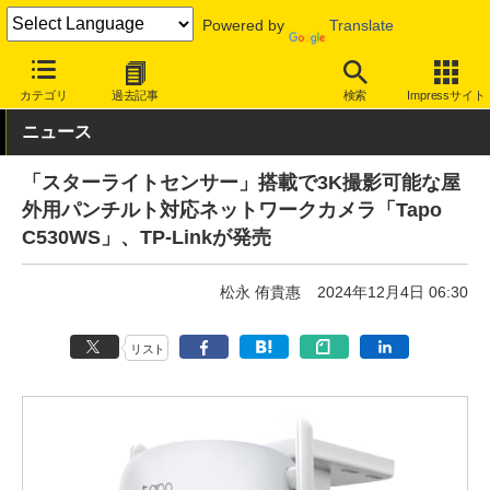
Powered by
Translate
INTERNET Watch
ハードウェア
LAN機器
その他
カテゴリ
過去記事
検索
Impressサイト
ニュース
「スターライトセンサー」搭載で3K撮影可能な屋
外用パンチルト対応ネットワークカメラ「Tapo
C530WS」、TP-Linkが発売
松永 侑貴惠
2024年12月4日 06:30
リスト