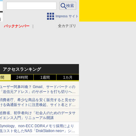
Impress サイト
全カテゴリ
バックナンバー
アクセスランキング
時間
24時間
1週間
1カ月
ユーザー阿鼻叫喚？ Gmail、サードパーティの
「送信元アドレス」のサポートを打ち切りへ
【やじうまWatch】
消費者庁、希少な商品を安く販売すると見せか
ける偽通販サイトに注意喚起、サイト名とドメ
イン名を公表
総務省、初学者向け「社会人のためのデータサ
イエンス入門」リニューアル開講
Synology、non-ECC DDR4メモリ採用により
低コスト化したNAS「DiskStation neo+」シリ
ーズ 予算を抑えて導入でき、ECCメモリへの