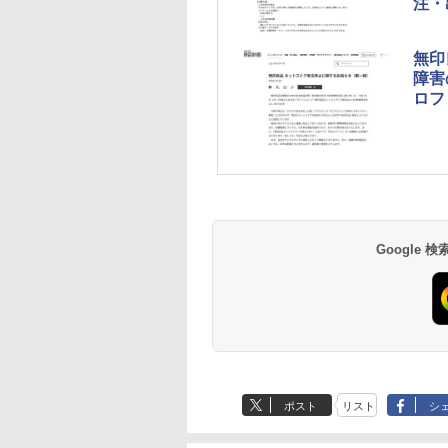
注・
無印
障害
ロフ
Google
ポスト
リスト
シ