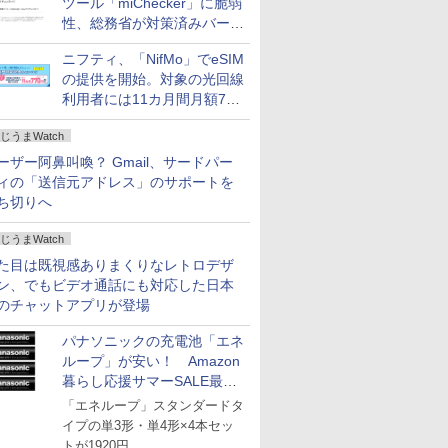
ツール「miChecker」に脆弱
性、総務省が対策済みバージ
ョンへの更新を呼び掛け
ニフティ、「NifMo」でeSIM
の提供を開始。対象の光回線
利用者には11カ月間月額770
円割引のキャンペーン
じうまWatch
ーザー阿鼻叫喚？ Gmail、サードパー
ィの「送信元アドレス」のサポートを
ち切りへ
じうまWatch
た目は既視感ありまくりなレトロデザ
ン、でもビデオ通話にも対応した日本
のチャットアプリが登場
パナソニックの充電池「エネ
ループ」が安い！ Amazon
暮らし応援サマーSALE最終
日
「エネループ」スタンダードタ
イプの単3形・単4形×4本セッ
トが1920円