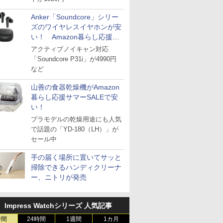
Anker「Soundcore」シリー
ズのワイヤレスイヤホンが安
い！ Amazon暮らし応援サ
マーSALE
アクティブノイキャン対応
「Soundcore P31i」が4990円
など
山善の食器乾燥機がAmazon
暮らし応援サマーSALEで安
い！
プラモデルの乾燥用途にも人気
で話題の「YD-180（LH）」が
セール中
手の届く場所に置いてサッと
掃除できるハンディクリーナ
ー、ニトリが発売
Impress Watchシリーズ 人気記事
時間
24時間
1週間
1カ月