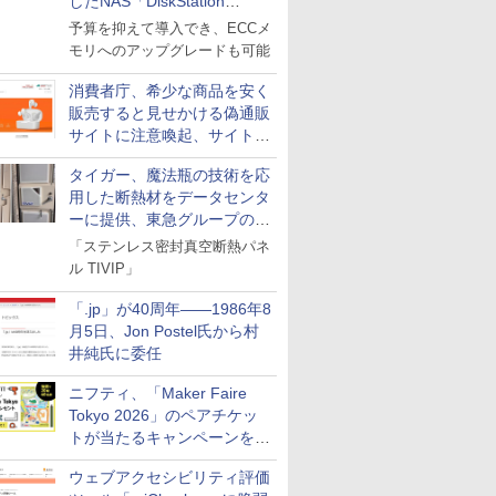
したNAS「DiskStation
neo+」シリーズ
予算を抑えて導入でき、ECCメ
モリへのアップグレードも可能
消費者庁、希少な商品を安く
販売すると見せかける偽通販
サイトに注意喚起、サイト名
とドメイン名を公表
タイガー、魔法瓶の技術を応
用した断熱材をデータセンタ
ーに提供、東急グループの実
証実験で
「ステンレス密封真空断熱パネ
ル TIVIP」
「.jp」が40周年――1986年8
月5日、Jon Postel氏から村
井純氏に委任
ニフティ、「Maker Faire
Tokyo 2026」のペアチケッ
トが当たるキャンペーンをX
で実施。8月16日まで
ウェブアクセシビリティ評価