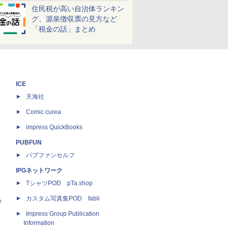
しよう！
住民税が高い自治体ランキン
グ、源泉徴収票の見方など
「税金の話」まとめ
ICE
天海社
ス
Comic curea
impress QuickBooks
PUBFUN
パブファンセルフ
IPGネットワーク
TシャツPOD pTa.shop
カスタム写真集POD fabli
e
Impress Group Publication
Information