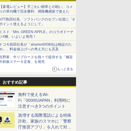
【家電レビュー】手ごわい雑草との戦い、コメ
リの草刈機で完全勝利 掃除機感覚で使えた
NTT島田社長、ソフトバンクのセブン出資に「d
ポイント使えるようにして」
ミスド「Mrs. GREEN APPLE」のコラボドーナ
ツ4種、いよいよ発売！
ドコモ前田社長が「ahamo40GB化は検証のた
め」、料金値上げへの考え方にも言及
吉野家、牛リブロースを熱々で提供する「極旨
牛鉄板ステーキ定食」を発売
もっと見る
おすすめ記事
無料で使えるWi-
Fi「00000JAPAN」利用時に
注意すべき3つのポイント
急増する国際電話による特殊
詐欺、家族のスマホに「警察
庁推奨アプリ」を入れて対策