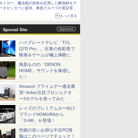
タイガー、魔法瓶の技術を応用した断熱材をデ
アップグレードも可能
ータセンターに提供、東急グループの実証実験
で 「ステンレス密封真空断熱パネル TIVIP」
もっと見る
Special Site
ハイグレードテレビ「TCL
Q7D Pro」。圧巻の色彩美で
映画＆ゲームが極上体験に
鳥肌ものの「DENON
HOME」サウンドを体感し
た！
Amazon プライムデー過去最
安! Anker注目プロジェクタ
ー3モデルを使ってみた
レイズのプレミアムカー向け
ブランドHOMURAから
「2×9R」が登場！
性能の良いお得な中古PC情
報はこのページでチェック！