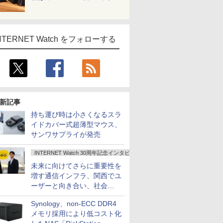
NTERNET Watch をフォローする
新記事
持ち運び時は小さくなるスラ
イドカバー式超薄型マウス、
サンワサプライが発売
INTERNET Watch 30周年記念インタビュー
未来に向けてさらに重要性を
増す通信インフラ、関西でユ
ーザーと向き合い、社会
の“あたらしい”を起動し続け
Synology、non-ECC DDR4
る～オプテージ
メモリ採用により低コスト化