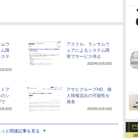
サムウ
アスクル、ランサムウ
テム障
ェアによるシステム障
システ
害でサービス停止
2025年10月20日
10月22日
ストア
アサヒグループHD、個
ルのシ
人情報流出の可能性を
響で
発表
10月20日
2025年10月14日
もっと関連記事を見る
1