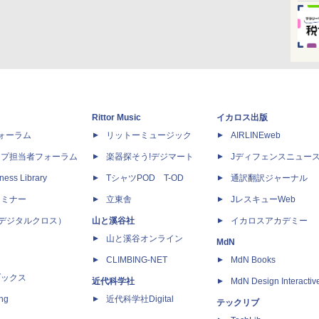
Rittor Music
イカロス出版
dフォーラム
リットーミュージック
AIRLINEweb
ップ担当者フォーラム
楽器探そう!デジマート
Jディフェンスニュー
ness Library
TシャツPOD T-OD
通訳翻訳ジャーナル
セミナー
立東舎
JレスキューWeb
 X（デジタルクロス）
山と溪谷社
イカロスアカデミー
山と溪谷オンライン
MdN
CLIMBING-NET
MdN Books
ブックス
近代科学社
MdN Design Interactiv
ing
近代科学社Digital
テックリブ