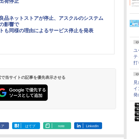
出荷停止
良品ネットストアが停止、アスクルのシステム
の影響で
トも同様の理由によるサービス停止を発表
や
ユ
テ
打
や
 検索で当サイトの記事を優先表示させる
見
イ
発
ェア
はてブ
note
LinkedIn