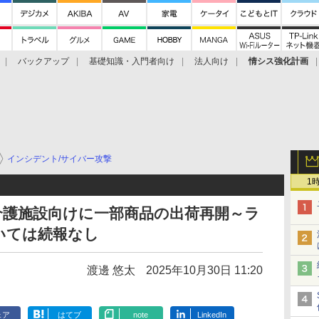
バックアップ
基礎知識・入門者向け
法人向け
情シス強化計画
インシデント/サイバー攻撃
1
介護施設向けに一部商品の出荷再開～ラ
いては続報なし
渡邊 悠太
2025年10月30日 11:20
ェア
はてブ
note
LinkedIn