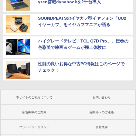
yzen搭載dynabookを2千台導入
SOUNDPEATSのイヤカフ型イヤフォン「UU2
イヤーカフ」をイヤカフマニアが語る
ハイグレードテレビ「TCL Q7D Pro」。圧巻の
色彩美で映画＆ゲームが極上体験に
性能の良いお得な中古PC情報はこのページで
チェック！
本サイトのご利用について
お問い合わせ
広告掲載のご案内
編集部へのご連絡
プライバシーポリシー
会社概要