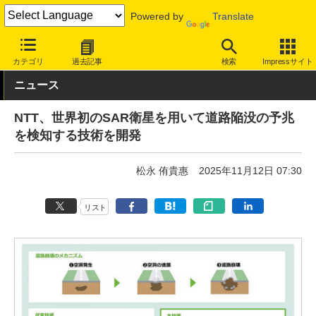
Powered by
Translate
INTERNET Watch
トピック
業界動向
技術/規格
カテゴリ
過去記事
検索
Impressサイト
ニュース
NTT、世界初のSAR衛星を用いて道路陥没の予兆
を検知する技術を開発
松永 侑貴惠
2025年11月12日 07:30
リスト