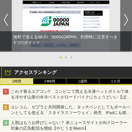
無料で使えるWi-Fi「00000JAPAN」利用時に注意すべき
3つのポイント
●
●
●
アクセスランキング
1時間
24時間
1週間
1カ月
これぞ着るエアコン!! コンビニで買える冷凍ペットボトルで体
を冷やす山善の水冷ベストがロードバイクにちょうどいい【ぼっ
ち・ざ・ろーど！その14】【空いた時間でなにしてる？】
エレコム、ゼブラと共同開発した、タッチペンとしてもボールペ
ンとしても使える「スタイラスツーウェイ」発売 iPadにも紙に
も、持ち替えずに書き込める
人類はもうお呼びじゃない？ 米ニュースサイトがAIクローラー
対象の広告配信を開始【やじうまWatch】