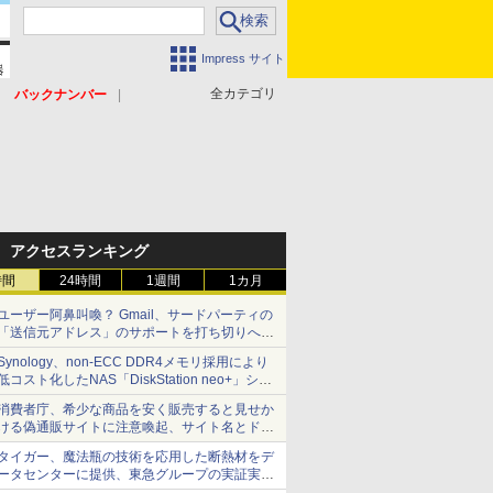
Impress サイト
全カテゴリ
バックナンバー
アクセスランキング
時間
24時間
1週間
1カ月
ユーザー阿鼻叫喚？ Gmail、サードパーティの
「送信元アドレス」のサポートを打ち切りへ
【やじうまWatch】
Synology、non-ECC DDR4メモリ採用により
低コスト化したNAS「DiskStation neo+」シリ
ーズ 予算を抑えて導入でき、ECCメモリへの
消費者庁、希少な商品を安く販売すると見せか
アップグレードも可能
ける偽通販サイトに注意喚起、サイト名とドメ
イン名を公表
タイガー、魔法瓶の技術を応用した断熱材をデ
ータセンターに提供、東急グループの実証実験
で 「ステンレス密封真空断熱パネル TIVIP」