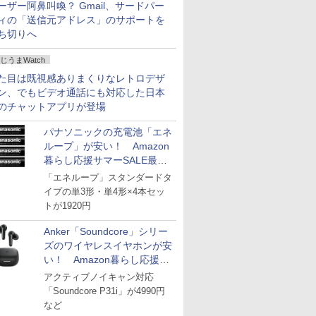
ーザー阿鼻叫喚？ Gmail、サードパー
ィの「送信元アドレス」のサポートを
ち切りへ
じうまWatch
た目は既視感ありまくりなレトロデザ
ン、でもビデオ通話にも対応した日本
のチャットアプリが登場
パナソニックの充電池「エネ
ループ」が安い！ Amazon
暮らし応援サマーSALE最終
日
「エネループ」スタンダードタ
イプの単3形・単4形×4本セッ
トが1920円
Anker「Soundcore」シリー
ズのワイヤレスイヤホンが安
い！ Amazon暮らし応援サ
マーSALE
アクティブノイキャン対応
「Soundcore P31i」が4990円
など