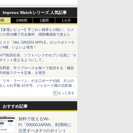
Impress Watchシリーズ 人気記事
時間
24時間
1週間
1カ月
【家電レビュー】手ごわい雑草との戦い、コメ
リの草刈機で完全勝利 掃除機感覚で使えた
ミスド「Mrs. GREEN APPLE」のコラボドーナ
ツ4種、いよいよ発売！
NTT島田社長、ソフトバンクのセブン出資に「d
ポイント使えるようにして」
吉野家、牛リブロースを熱々で提供する「極旨
牛鉄板ステーキ定食」を発売
「リサ・ラーソン」がま口ポーチ付録、大人の
おしゃれ手帖 10月号。ジャカード織の北欧猫デ
ザイン
もっと見る
おすすめ記事
無料で使えるWi-
Fi「00000JAPAN」利用時に
注意すべき3つのポイント