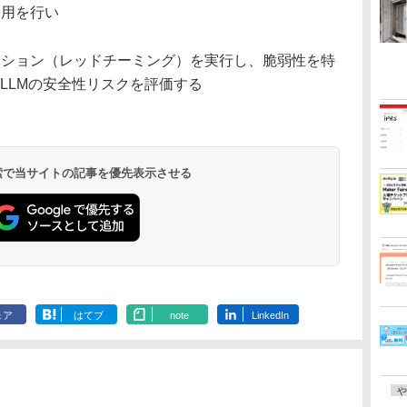
適用を行い
ーション（レッドチーミング）を実行し、脆弱性を特
やLLMの安全性リスクを評価する
 検索で当サイトの記事を優先表示させる
ェア
はてブ
note
LinkedIn
や