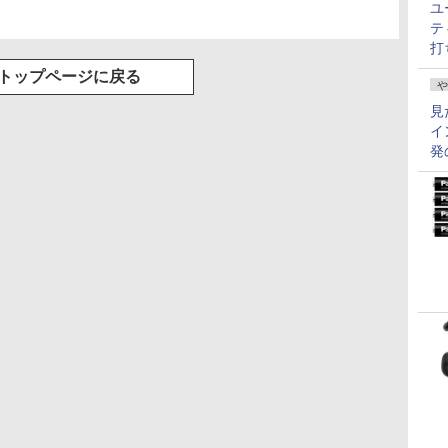
ユ
テ
打
トップページに戻る
や
見
イ
発