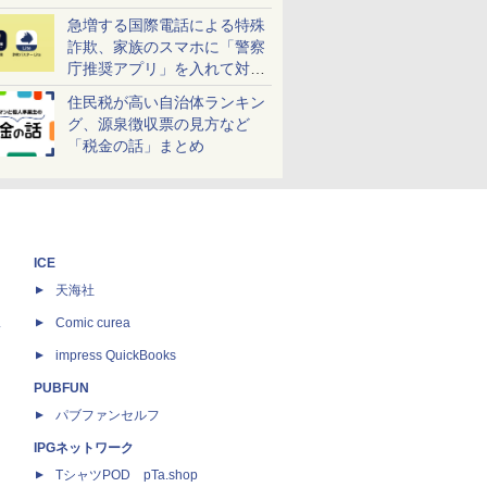
急増する国際電話による特殊
詐欺、家族のスマホに「警察
庁推奨アプリ」を入れて対策
しよう！
住民税が高い自治体ランキン
グ、源泉徴収票の見方など
「税金の話」まとめ
ICE
天海社
ス
Comic curea
impress QuickBooks
PUBFUN
パブファンセルフ
IPGネットワーク
TシャツPOD pTa.shop