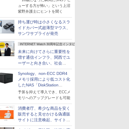
ューする方が怖い」という上沼
紫野弁護士にヒントを聞く
持ち運び時は小さくなるスラ
イドカバー式超薄型マウス、
サンワサプライが発売
INTERNET Watch 30周年記念インタビュー
未来に向けてさらに重要性を
増す通信インフラ、関西でユ
ーザーと向き合い、社会
の“あたらしい”を起動し続け
Synology、non-ECC DDR4
る～オプテージ
メモリ採用により低コスト化
したNAS「DiskStation
neo+」シリーズ
予算を抑えて導入でき、ECCメ
モリへのアップグレードも可能
消費者庁、希少な商品を安く
販売すると見せかける偽通販
サイトに注意喚起、サイト名
とドメイン名を公表