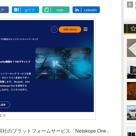
ェア
はてブ
note
LinkedIn
より
日、同社のプラットフォームサービス「Netskope One」