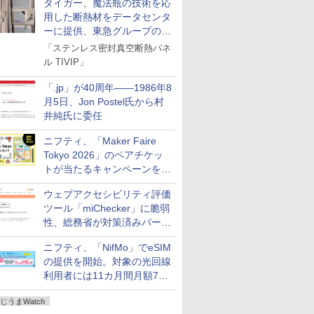
タイガー、魔法瓶の技術を応
用した断熱材をデータセンタ
ーに提供、東急グループの実
証実験で
「ステンレス密封真空断熱パネ
ル TIVIP」
「.jp」が40周年――1986年8
月5日、Jon Postel氏から村
井純氏に委任
ニフティ、「Maker Faire
Tokyo 2026」のペアチケッ
トが当たるキャンペーンをX
で実施。8月16日まで
ウェブアクセシビリティ評価
ツール「miChecker」に脆弱
性、総務省が対策済みバージ
ョンへの更新を呼び掛け
ニフティ、「NifMo」でeSIM
の提供を開始。対象の光回線
利用者には11カ月間月額770
円割引のキャンペーン
じうまWatch