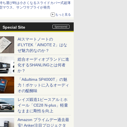
持ち運び時は小さくなるスライドカバー式超薄
型マウス、サンワサプライが発売
もっと見る
Special Site
AIスマートノートの
iFLYTEK「AINOTE 2」はな
ぜ魅力的なのか？
総合オーディオブランドに進
化するSHANLINGとは何者
か？
「A&ultima SP4000T」の魅
力！ポケットに入るオーディ
オの醍醐味
レイズ鍛造1ピースアルミホ
イール「CE28 N-plus」軽量
なままに剛性を向上
Amazon プライムデー過去最
安! Anker注目プロジェクタ