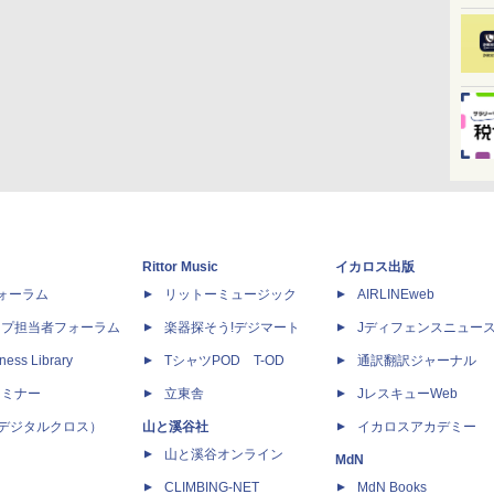
Rittor Music
イカロス出版
dフォーラム
リットーミュージック
AIRLINEweb
ップ担当者フォーラム
楽器探そう!デジマート
Jディフェンスニュー
ness Library
TシャツPOD T-OD
通訳翻訳ジャーナル
セミナー
立東舎
JレスキューWeb
 X（デジタルクロス）
山と溪谷社
イカロスアカデミー
山と溪谷オンライン
MdN
CLIMBING-NET
MdN Books