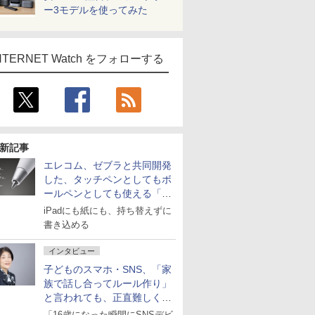
ー3モデルを使ってみた
NTERNET Watch をフォローする
新記事
エレコム、ゼブラと共同開発
した、タッチペンとしてもボ
ールペンとしても使える「ス
タイラスツーウェイ」発売
iPadにも紙にも、持ち替えずに
書き込める
インタビュー
子どものスマホ・SNS、「家
族で話し合ってルール作り」
と言われても、正直難しくな
いですか？
「16歳になった瞬間にSNSデビ