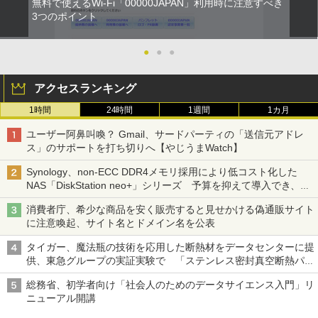
無料で使えるWi-Fi「00000JAPAN」利用時に注意すべき
3つのポイント
●
●
●
アクセスランキング
1時間
24時間
1週間
1カ月
ユーザー阿鼻叫喚？ Gmail、サードパーティの「送信元アドレ
ス」のサポートを打ち切りへ【やじうまWatch】
Synology、non-ECC DDR4メモリ採用により低コスト化した
NAS「DiskStation neo+」シリーズ 予算を抑えて導入でき、
ECCメモリへのアップグレードも可能
消費者庁、希少な商品を安く販売すると見せかける偽通販サイト
に注意喚起、サイト名とドメイン名を公表
タイガー、魔法瓶の技術を応用した断熱材をデータセンターに提
供、東急グループの実証実験で 「ステンレス密封真空断熱パネ
ル TIVIP」
総務省、初学者向け「社会人のためのデータサイエンス入門」リ
ニューアル開講