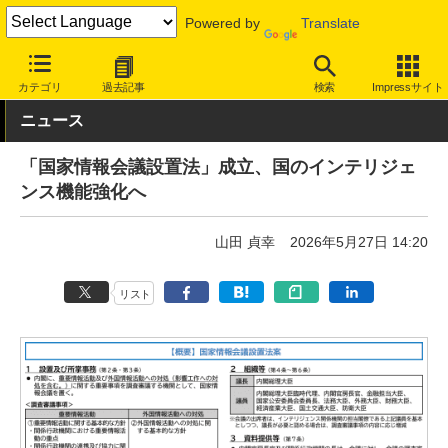
Powered by
Translate
INTERNET Watch
トピック
セキュリティ
サイバー防御
カテゴリ
過去記事
検索
Impressサイト
ニュース
「国家情報会議設置法」成立、国のインテリジェ
ンス機能強化へ
山田 貞幸
2026年5月27日 14:20
リスト