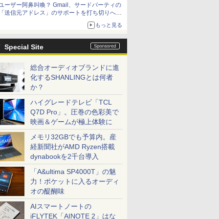
ユーザー阿鼻叫喚？ Gmail、サードパーティの
アップグレードも可能
「送信元アドレス」のサポートを打ち切りへ
【やじうまWatch】
もっと見る
Special Site
総合オーディオブランドに進
化するSHANLINGとは何者
か？
ハイグレードテレビ「TCL
Q7D Pro」。圧巻の色彩美で
映画＆ゲームが極上体験に
メモリ32GBでも予算内。産
経新聞社がAMD Ryzen搭載
dynabookを2千台導入
「A&ultima SP4000T」の魅
力！ポケットに入るオーディ
オの醍醐味
AIスマートノートの
iFLYTEK「AINOTE 2」はな