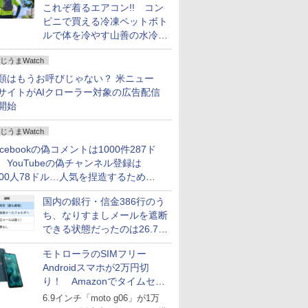
これぞ着るエアコン!! コン
ビニで買える冷凍ペットボト
ルで体を冷やす山善の水冷ベ
ストがロードバイクにちょう
じうまWatch
どいい【ぼっち・ざ・ろー
ど！その14】
類はもうお呼びじゃない？ 米ニュー
サイトがAIクローラー対象の広告配信
開始
じうまWatch
acebookの偽コメントは1000件287ド
、YouTubeの偽チャンネル登録は
000人78ドル…人気を捏造するための
格リストが公開中
国内の銀行・信金386行のう
ち、なりすましメールを遮断
できる状態だったのは26.7％
にとどまる～GMOブランド
モトローラのSIMフリー
セキュリティ調査
Androidスマホが2万円切
り！ Amazonでタイムセー
ル
6.9インチ「moto g06」が1万