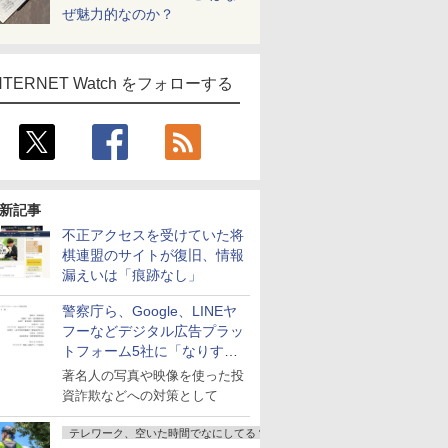
ぜ魅力的なのか？
NTERNET Watch をフォローする
新記事
不正アクセスを受けていた将
棋連盟のサイトが復旧、情報
漏えいは「痕跡なし」
警察庁ら、Google、LINEヤ
フーなどデジタル広告プラッ
トフォーム5社に「なりすま
し詐欺広告」対策強化を要請
著名人の写真や映像を使った投
資詐欺などへの対策として
テレワーク、空いた時間でなにしてる？