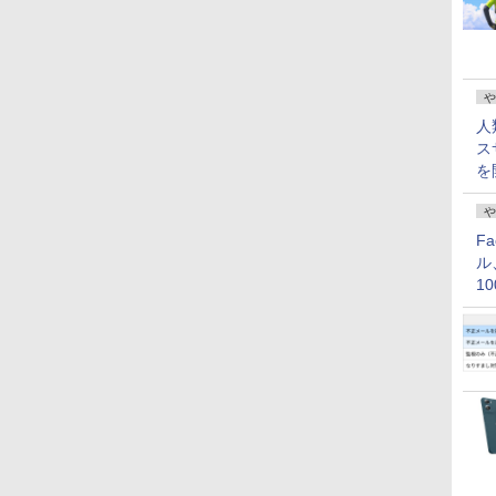
や
人
ス
を
や
F
ル
1
価