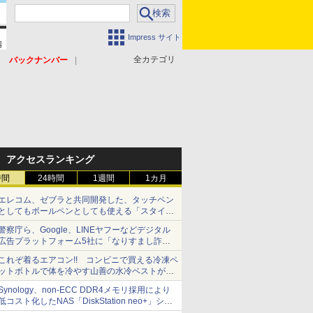
Impress サイト
全カテゴリ
バックナンバー
アクセスランキング
時間
24時間
1週間
1カ月
エレコム、ゼブラと共同開発した、タッチペン
としてもボールペンとしても使える「スタイラ
スツーウェイ」発売 iPadにも紙にも、持ち替
警察庁ら、Google、LINEヤフーなどデジタル
えずに書き込める
広告プラットフォーム5社に「なりすまし詐欺
広告」対策強化を要請 著名人の写真や映像を
これぞ着るエアコン!! コンビニで買える冷凍ペ
使った投資詐欺などへの対策として
ットボトルで体を冷やす山善の水冷ベストがロ
ードバイクにちょうどいい【ぼっち・ざ・ろー
Synology、non-ECC DDR4メモリ採用により
ど！その14】【空いた時間でなにしてる？】
低コスト化したNAS「DiskStation neo+」シリ
ーズ 予算を抑えて導入でき、ECCメモリへの