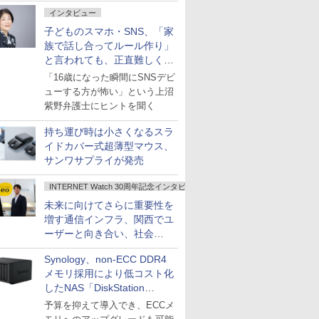
インタビュー
子どものスマホ・SNS、「家
族で話し合ってルール作り」
と言われても、正直難しくな
いですか？
「16歳になった瞬間にSNSデビ
ューする方が怖い」という上沼
紫野弁護士にヒントを聞く
持ち運び時は小さくなるスラ
イドカバー式超薄型マウス、
サンワサプライが発売
INTERNET Watch 30周年記念インタビュー
未来に向けてさらに重要性を
増す通信インフラ、関西でユ
ーザーと向き合い、社会
の“あたらしい”を起動し続け
Synology、non-ECC DDR4
る～オプテージ
メモリ採用により低コスト化
したNAS「DiskStation
neo+」シリーズ
予算を抑えて導入でき、ECCメ