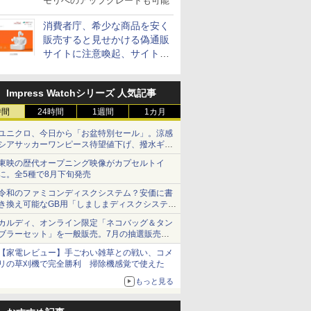
モリへのアップグレードも可能
消費者庁、希少な商品を安く
販売すると見せかける偽通販
サイトに注意喚起、サイト名
とドメイン名を公表
Impress Watchシリーズ 人気記事
時間
24時間
1週間
1カ月
ユニクロ、今日から「お盆特別セール」。涼感
シアサッカーワンピース待望値下げ、撥水ギア
ショーツは1990円に
東映の歴代オープニング映像がカプセルトイ
に。全5種で8月下旬発売
令和のファミコンディスクシステム？安価に書
き換え可能なGB用「しましまディスクシステ
ム」
カルディ、オンライン限定「ネコバッグ＆タン
ブラーセット」を一般販売。7月の抽選販売の
当選無効分
【家電レビュー】手ごわい雑草との戦い、コメ
リの草刈機で完全勝利 掃除機感覚で使えた
もっと見る