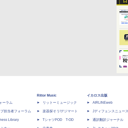
Rittor Music
イカロス出版
dフォーラム
リットーミュージック
AIRLINEweb
ップ担当者フォーラム
楽器探そう!デジマート
Jディフェンスニュー
ness Library
TシャツPOD T-OD
通訳翻訳ジャーナル