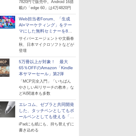
7820円で販売中。Android 16搭
載の「edge 60」は4万4820円
Web担当者Forum、「生成
AI×マーケティング」をテー
マにした無料セミナーを8月
27日にオンライン開催
サイバーエージェントや文藝春
秋、日本マイクロソフトなどが
登壇
5万冊以上が対象！ 最大
65％OFFのAmazon「Kindle
本サマーセール」第2弾
「MCP完全入門」「いちばん
やさしいAIリサーチの教本」な
どAI関連本も多数
エレコム、ゼブラと共同開発
した、タッチペンとしてもボ
ールペンとしても使える「ス
タイラスツーウェイ」発売
iPadにも紙にも、持ち替えずに
書き込める