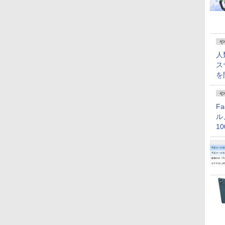
や
人
ス
を
や
F
ル
1
価