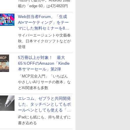
7820円で販売中。Android 16搭
載の「edge 60」は4万4820円
Web担当者Forum、「生成
AI×マーケティング」をテー
マにした無料セミナーを8月
27日にオンライン開催
サイバーエージェントや文藝春
秋、日本マイクロソフトなどが
登壇
5万冊以上が対象！ 最大
65％OFFのAmazon「Kindle
本サマーセール」第2弾
「MCP完全入門」「いちばん
やさしいAIリサーチの教本」な
どAI関連本も多数
エレコム、ゼブラと共同開発
した、タッチペンとしてもボ
ールペンとしても使える「ス
タイラスツーウェイ」発売
iPadにも紙にも、持ち替えずに
書き込める