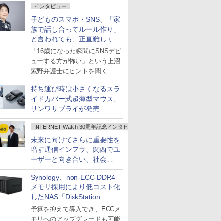
インタビュー
子どものスマホ・SNS、「家
族で話し合ってルール作り」
と言われても、正直難しくな
いですか？
「16歳になった瞬間にSNSデビ
ューする方が怖い」という上沼
紫野弁護士にヒントを聞く
持ち運び時は小さくなるスラ
イドカバー式超薄型マウス、
サンワサプライが発売
INTERNET Watch 30周年記念インタビュー
未来に向けてさらに重要性を
増す通信インフラ、関西でユ
ーザーと向き合い、社会
の“あたらしい”を起動し続け
Synology、non-ECC DDR4
る～オプテージ
メモリ採用により低コスト化
したNAS「DiskStation
neo+」シリーズ
予算を抑えて導入でき、ECCメ
モリへのアップグレードも可能