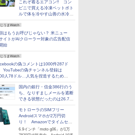
これぞ着るエアコン!! コン
ビニで買える冷凍ペットボト
ルで体を冷やす山善の水冷ベ
ストがロードバイクにちょう
じうまWatch
どいい【ぼっち・ざ・ろー
ど！その14】
類はもうお呼びじゃない？ 米ニュー
サイトがAIクローラー対象の広告配信
開始
じうまWatch
acebookの偽コメントは1000件287ド
、YouTubeの偽チャンネル登録は
000人78ドル…人気を捏造するための
格リストが公開中
国内の銀行・信金386行のう
ち、なりすましメールを遮断
できる状態だったのは26.7％
にとどまる～GMOブランド
モトローラのSIMフリー
セキュリティ調査
Androidスマホが2万円切
り！ Amazonでタイムセー
ル
6.9インチ「moto g06」が1万