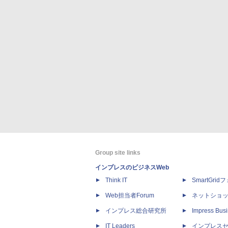
Group site links
インプレスのビジネスWeb
Think IT
SmartGri
Web担当者Forum
ネットショ
インプレス総合研究所
Impress Busi
IT Leaders
インプレス