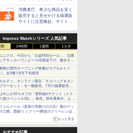
消費者庁、希少な商品を安く
販売すると見せかける偽通販
サイトに注意喚起、サイト名
とドメイン名を公表
Impress Watchシリーズ 人気記事
時間
24時間
1週間
1カ月
ユニクロ、今日から「お盆特別セール」。涼感
シアサッカーワンピース待望値下げ、撥水ギア
ショーツは1990円に
東映の歴代オープニング映像がカプセルトイ
に。全5種で8月下旬発売
カルディ、オンライン限定「ネコバッグ＆タン
ブラーセット」を一般販売。7月の抽選販売の
当選無効分
はやぶさ50％オフの「新幹線eチケット（トク
だ値スペシャル28）」発売。秋冬乗車分、えき
ねっと限定
フェルメール《真珠の耳飾りの少女》展のグッ
ズ公開。図録/ミッフィー/葬送のフリーレンほ
か、注目ブランドコラボが実現
もっと見る
おすすめ記事