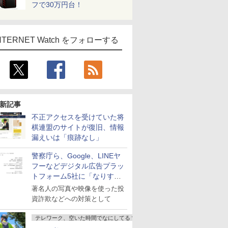
フで30万円台！
NTERNET Watch をフォローする
新記事
不正アクセスを受けていた将
棋連盟のサイトが復旧、情報
漏えいは「痕跡なし」
警察庁ら、Google、LINEヤ
フーなどデジタル広告プラッ
トフォーム5社に「なりすま
し詐欺広告」対策強化を要請
著名人の写真や映像を使った投
資詐欺などへの対策として
テレワーク、空いた時間でなにしてる？