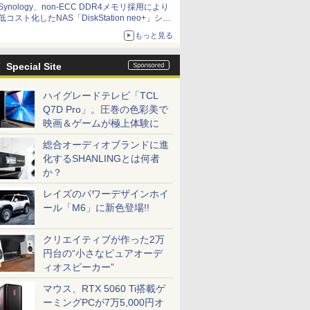
Synology、non-ECC DDR4メモリ採用により
低コスト化したNAS「DiskStation neo+」シリ
ーズ 予算を抑えて導入でき、ECCメモリへの
もっと見る
アップグレードも可能
Special Site
ハイグレードテレビ「TCL
Q7D Pro」。圧巻の色彩美で
映画＆ゲームが極上体験に
総合オーディオブランドに進
化するSHANLINGとは何者
か？
レイズのパワーデザインホイ
ール「M6」に新色登場!!
クリエイティブが作った2万
円台の“小さなピュアオーデ
ィオスピーカー”
マウス、RTX 5060 Ti搭載ゲ
ーミングPCが7万5,000円オ