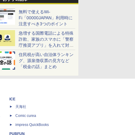
無料で使えるWi-
Fi「00000JAPAN」利用時に
注意すべき3つのポイント
急増する国際電話による特殊
詐欺、家族のスマホに「警察
庁推奨アプリ」を入れて対策
しよう！
住民税が高い自治体ランキン
グ、源泉徴収票の見方など
「税金の話」まとめ
ICE
天海社
ス
Comic curea
impress QuickBooks
PUBFUN