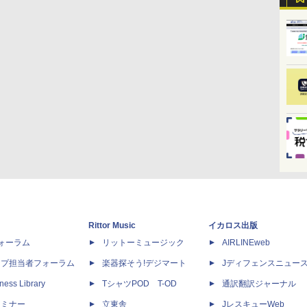
Rittor Music
イカロス出版
dフォーラム
リットーミュージック
AIRLINEweb
ップ担当者フォーラム
楽器探そう!デジマート
Jディフェンスニュー
ness Library
TシャツPOD T-OD
通訳翻訳ジャーナル
セミナー
立東舎
JレスキューWeb