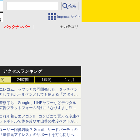
Impress サイト
全カテゴリ
バックナンバー
アクセスランキング
時間
24時間
1週間
1カ月
エレコム、ゼブラと共同開発した、タッチペン
としてもボールペンとしても使える「スタイラ
スツーウェイ」発売 iPadにも紙にも、持ち替
警察庁ら、Google、LINEヤフーなどデジタル
えずに書き込める
広告プラットフォーム5社に「なりすまし詐欺
広告」対策強化を要請 著名人の写真や映像を
これぞ着るエアコン!! コンビニで買える冷凍ペ
使った投資詐欺などへの対策として
ットボトルで体を冷やす山善の水冷ベストがロ
ードバイクにちょうどいい【ぼっち・ざ・ろー
ユーザー阿鼻叫喚？ Gmail、サードパーティの
ど！その14】【空いた時間でなにしてる？】
「送信元アドレス」のサポートを打ち切りへ
【やじうまWatch】