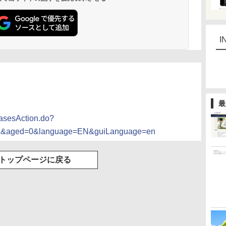
I
最
easesAction.do?
ML&aged=0&language=EN&guiLanguage=en
トップページに戻る