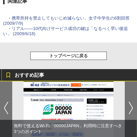
関連記事
・
携帯所持を禁止してもいじめ減らない、女子中学生の6割回答
(2009/7/9)
・
リアル――10代向けサービス成功の鍵は「なるべく早い後追
い」 (2009/6/18)
トップページに戻る
おすすめ記事
無料で使えるWi-Fi「00000JAPAN」利用時に注意すべき
3つのポイント