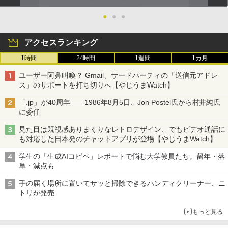
●
●
●
アクセスランキング
1時間
24時間
1週間
1カ月
ユーザー阿鼻叫喚？ Gmail、サードパーティの「送信元アドレ
ス」のサポートを打ち切りへ【やじうまWatch】
「.jp」が40周年――1986年8月5日、Jon Postel氏から村井純氏
に委任
見た目は既視感ありまくりなレトロデザイン、でもビデオ通話に
も対応した日本発のチャットアプリが登場【やじうまWatch】
学生の「生成AIコピペ」レポートで悩む大学教員たち。留年・落
単・減点も
手の届く場所に置いてサッと掃除できるハンディクリーナー、ニ
トリが発売
もっと見る