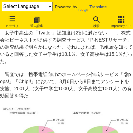
Powered by
Translate
女子中高生の「Twitter」認知度2割以下、「リアル」は7割以上
カテゴリ
過去記事
検索
Impressサイト
女子中高生の「Twitter」認知度は2割に満たない――。株式
会社ピーネストが提供する調査サービス「P-NESTリサーチ」
の調査結果で明らかになった。それによれば、Twitterを知って
いると回答した女子中学生は18.1％、女子高校生は15.1％だっ
た。
調査では、携帯電話向けのホームページ作成サービス「@p
eps!」「Chip!!」において、8月6日から8日までアンケートを
実施。2001人（女子中学生1000人、女子高校生1001人）の有
効回答を得た。