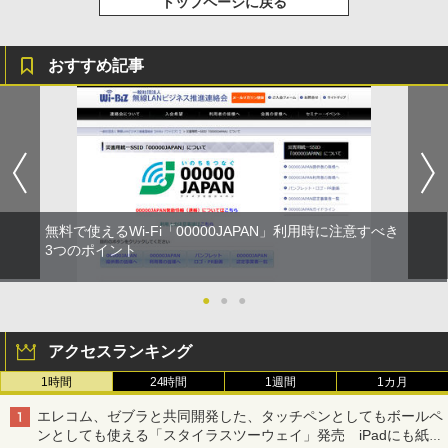
トップページに戻る
おすすめ記事
無料で使えるWi-Fi「00000JAPAN」利用時に注意すべき
3つのポイント
●
●
●
アクセスランキング
1時間
24時間
1週間
1カ月
エレコム、ゼブラと共同開発した、タッチペンとしてもボールペ
ンとしても使える「スタイラスツーウェイ」発売 iPadにも紙に