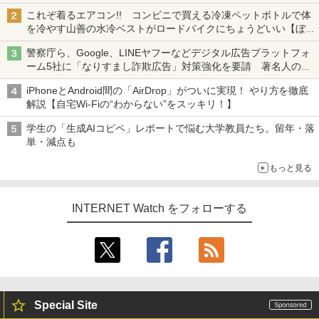
も、持ち替えずに書き込める
これぞ着るエアコン!! コンビニで買える冷凍ペットボトルで体
を冷やす山善の水冷ベストがロードバイクにちょうどいい【ぼっ
ち・ざ・ろーど！その14】【空いた時間でなにしてる？】
警察庁ら、Google、LINEヤフーなどデジタル広告プラットフォ
ーム5社に「なりすまし詐欺広告」対策強化を要請 著名人の写
真や映像を使った投資詐欺などへの対策として
iPhoneとAndroid間の「AirDrop」がついに実現！ やり方を徹底
解説【自宅Wi-Fiの“わからない”をスッキリ！】
学生の「生成AIコピペ」レポートで悩む大学教員たち。留年・落
単・減点も
もっと見る
INTERNET Watch をフォローする
Special Site