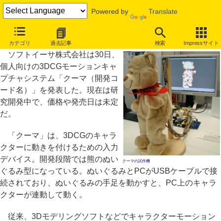
Powered by
Translate
3Dキャラの動きをぬいぐるみで操作、個人用モーションキャプチャ
カテゴリ
過去記事
検索
Impressサイト
ソフトイーサ株式会社は30日、
個人向けの3DCGモーションキャ
プチャシステム「クーマ（開発コ
ード名）」を発表した。現在は研
究開発中で、価格や発売日は未定
だ。
「クーマ」は、3DCGのキャラ
クターに動きを付けるための入力
デバイス。開発段階では熊のぬい
クーマの試作機
ぐるみ型になっている。ぬいぐるみとPCがUSBケーブルで接
続されており、ぬいぐるみの手足を動かすと、PC上のキャラ
クターが連動して動く。
従来、3Dモデリングソフトなどでキャラクターモーション