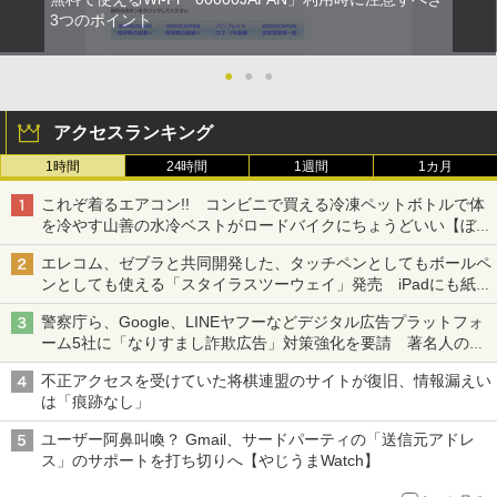
3つのポイント
●
●
●
アクセスランキング
1時間
24時間
1週間
1カ月
これぞ着るエアコン!! コンビニで買える冷凍ペットボトルで体
を冷やす山善の水冷ベストがロードバイクにちょうどいい【ぼっ
ち・ざ・ろーど！その14】【空いた時間でなにしてる？】
エレコム、ゼブラと共同開発した、タッチペンとしてもボールペ
ンとしても使える「スタイラスツーウェイ」発売 iPadにも紙に
も、持ち替えずに書き込める
警察庁ら、Google、LINEヤフーなどデジタル広告プラットフォ
ーム5社に「なりすまし詐欺広告」対策強化を要請 著名人の写
真や映像を使った投資詐欺などへの対策として
不正アクセスを受けていた将棋連盟のサイトが復旧、情報漏えい
は「痕跡なし」
ユーザー阿鼻叫喚？ Gmail、サードパーティの「送信元アドレ
ス」のサポートを打ち切りへ【やじうまWatch】