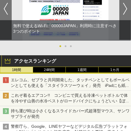
無料で使えるWi-Fi「00000JAPAN」利用時に注意すべき
3つのポイント
●
●
●
アクセスランキング
1時間
24時間
1週間
1カ月
エレコム、ゼブラと共同開発した、タッチペンとしてもボールペ
ンとしても使える「スタイラスツーウェイ」発売 iPadにも紙に
も、持ち替えずに書き込める
これぞ着るエアコン!! コンビニで買える冷凍ペットボトルで体
を冷やす山善の水冷ベストがロードバイクにちょうどいい【ぼっ
ち・ざ・ろーど！その14】【空いた時間でなにしてる？】
持ち運び時は小さくなるスライドカバー式超薄型マウス、サンワ
サプライが発売
警察庁ら、Google、LINEヤフーなどデジタル広告プラットフォ