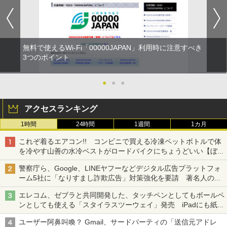
無料で使えるWi-Fi「00000JAPAN」利用時に注意すべき
3つのポイント
●
●
●
アクセスランキング
1時間
24時間
1週間
1カ月
これぞ着るエアコン!! コンビニで買える冷凍ペットボトルで体
を冷やす山善の水冷ベストがロードバイクにちょうどいい【ぼっ
ち・ざ・ろーど！その14】【空いた時間でなにしてる？】
警察庁ら、Google、LINEヤフーなどデジタル広告プラットフォ
ーム5社に「なりすまし詐欺広告」対策強化を要請 著名人の写
真や映像を使った投資詐欺などへの対策として
エレコム、ゼブラと共同開発した、タッチペンとしてもボールペ
ンとしても使える「スタイラスツーウェイ」発売 iPadにも紙に
も、持ち替えずに書き込める
ユーザー阿鼻叫喚？ Gmail、サードパーティの「送信元アドレ