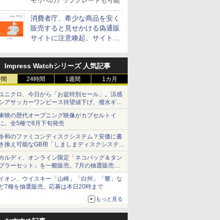
モリへのアップグレードも可能
消費者庁、希少な商品を安く
販売すると見せかける偽通販
サイトに注意喚起、サイト名
とドメイン名を公表
Impress Watchシリーズ 人気記事
時間
24時間
1週間
1カ月
ユニクロ、今日から「お盆特別セール」。涼感
シアサッカーワンピース待望値下げ、撥水ギア
ショーツは1990円に
東映の歴代オープニング映像がカプセルトイ
に。全5種で8月下旬発売
令和のファミコンディスクシステム？安価に書
き換え可能なGB用「しましまディスクシステ
ム」
カルディ、オンライン限定「ネコバッグ＆タン
ブラーセット」を一般販売。7月の抽選販売の
当選無効分
イオン、ウイスキー「山崎」「白州」「響」な
ど7種を抽選販売。応募は本日20時まで
もっと見る