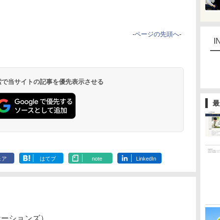
-
ページの先頭へ
-
I
 検索で当サイトの記事を優先表示させる
最
ェア
はてブ
note
LinkedIn
ーションズ）