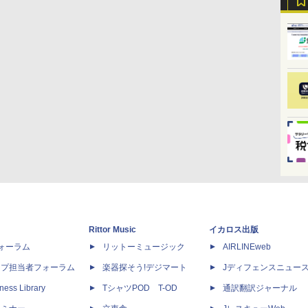
Rittor Music
イカロス出版
dフォーラム
リットーミュージック
AIRLINEweb
ップ担当者フォーラム
楽器探そう!デジマート
Jディフェンスニュー
ness Library
TシャツPOD T-OD
通訳翻訳ジャーナル