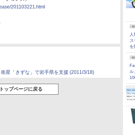
lease/201103221.html
m
や
人
ス
を
や
F
ル
星「きずな」で岩手県を支援 (2011/3/18)
1
価
トップページに戻る