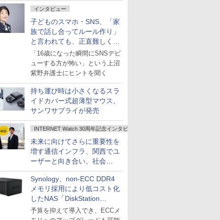
インタビュー
子どものスマホ・SNS、「家
族で話し合ってルール作り」
と言われても、正直難しくな
いですか？
「16歳になった瞬間にSNSデビ
ューする方が怖い」という上沼
紫野弁護士にヒントを聞く
持ち運び時は小さくなるスラ
イドカバー式超薄型マウス、
サンワサプライが発売
INTERNET Watch 30周年記念インタビュー
未来に向けてさらに重要性を
増す通信インフラ、関西でユ
ーザーと向き合い、社会
の“あたらしい”を起動し続け
Synology、non-ECC DDR4
る～オプテージ
メモリ採用により低コスト化
したNAS「DiskStation
neo+」シリーズ
予算を抑えて導入でき、ECCメ