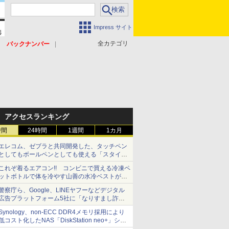
Impress サイト
全カテゴリ
バックナンバー
アクセスランキング
時間
24時間
1週間
1カ月
エレコム、ゼブラと共同開発した、タッチペン
としてもボールペンとしても使える「スタイラ
スツーウェイ」発売 iPadにも紙にも、持ち替
これぞ着るエアコン!! コンビニで買える冷凍ペ
えずに書き込める
ットボトルで体を冷やす山善の水冷ベストがロ
ードバイクにちょうどいい【ぼっち・ざ・ろー
警察庁ら、Google、LINEヤフーなどデジタル
ど！その14】【空いた時間でなにしてる？】
広告プラットフォーム5社に「なりすまし詐欺
広告」対策強化を要請 著名人の写真や映像を
Synology、non-ECC DDR4メモリ採用により
使った投資詐欺などへの対策として
低コスト化したNAS「DiskStation neo+」シリ
ーズ 予算を抑えて導入でき、ECCメモリへの