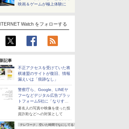
映画＆ゲームが極上体験に
NTERNET Watch をフォローする
新記事
不正アクセスを受けていた将
棋連盟のサイトが復旧、情報
漏えいは「痕跡なし」
警察庁ら、Google、LINEヤ
フーなどデジタル広告プラッ
トフォーム5社に「なりすま
し詐欺広告」対策強化を要請
著名人の写真や映像を使った投
資詐欺などへの対策として
テレワーク、空いた時間でなにしてる？