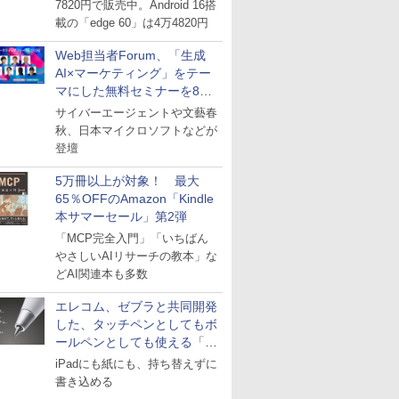
7820円で販売中。Android 16搭
載の「edge 60」は4万4820円
Web担当者Forum、「生成
AI×マーケティング」をテー
マにした無料セミナーを8月
27日にオンライン開催
サイバーエージェントや文藝春
秋、日本マイクロソフトなどが
登壇
5万冊以上が対象！ 最大
65％OFFのAmazon「Kindle
本サマーセール」第2弾
「MCP完全入門」「いちばん
やさしいAIリサーチの教本」な
どAI関連本も多数
エレコム、ゼブラと共同開発
した、タッチペンとしてもボ
ールペンとしても使える「ス
タイラスツーウェイ」発売
iPadにも紙にも、持ち替えずに
書き込める