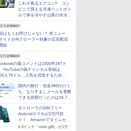
これぞ着るエアコン!! コン
ビニで買える冷凍ペットボト
ルで体を冷やす山善の水冷ベ
ストがロードバイクにちょう
じうまWatch
どいい【ぼっち・ざ・ろー
ど！その14】
類はもうお呼びじゃない？ 米ニュー
サイトがAIクローラー対象の広告配信
開始
じうまWatch
acebookの偽コメントは1000件287ド
、YouTubeの偽チャンネル登録は
000人78ドル…人気を捏造するための
格リストが公開中
国内の銀行・信金386行のう
ち、なりすましメールを遮断
できる状態だったのは26.7％
にとどまる～GMOブランド
モトローラのSIMフリー
セキュリティ調査
Androidスマホが2万円切
り！ Amazonでタイムセー
ル
6.9インチ「moto g06」が1万