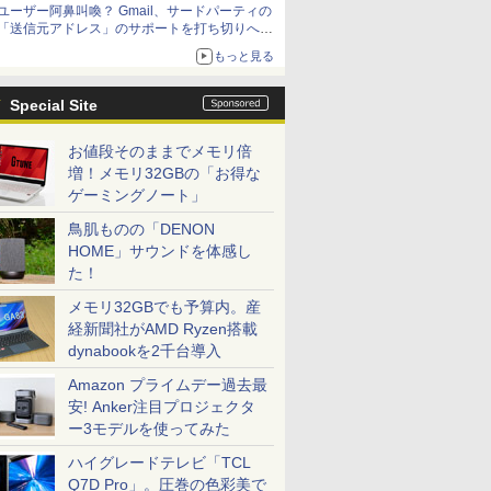
ユーザー阿鼻叫喚？ Gmail、サードパーティの
アップグレードも可能
「送信元アドレス」のサポートを打ち切りへ
【やじうまWatch】
もっと見る
Special Site
お値段そのままでメモリ倍
増！メモリ32GBの「お得な
ゲーミングノート」
鳥肌ものの「DENON
HOME」サウンドを体感し
た！
メモリ32GBでも予算内。産
経新聞社がAMD Ryzen搭載
dynabookを2千台導入
Amazon プライムデー過去最
安! Anker注目プロジェクタ
ー3モデルを使ってみた
ハイグレードテレビ「TCL
Q7D Pro」。圧巻の色彩美で