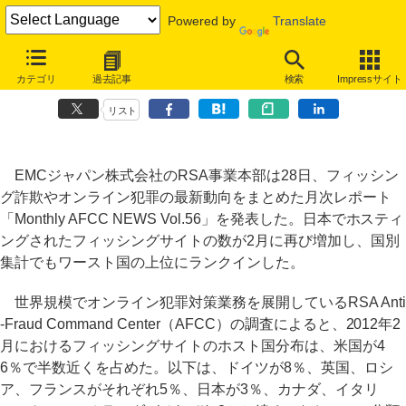
Powered by
Translate
日本にホストされたフィッシングサイトが増加、審査甘いプロバイダー
カテゴリ
過去記事
検索
Impressサイト
悪用か
リスト
EMCジャパン株式会社のRSA事業本部は28日、フィッシン
グ詐欺やオンライン犯罪の最新動向をまとめた月次レポート
「Monthly AFCC NEWS Vol.56」を発表した。日本でホスティ
ングされたフィッシングサイトの数が2月に再び増加し、国別
集計でもワースト国の上位にランクインした。
世界規模でオンライン犯罪対策業務を展開しているRSA Anti
-Fraud Command Center（AFCC）の調査によると、2012年2
月におけるフィッシングサイトのホスト国分布は、米国が4
6％で半数近くを占めた。以下は、ドイツが8％、英国、ロシ
ア、フランスがそれぞれ5％、日本が3％、カナダ、イタリ