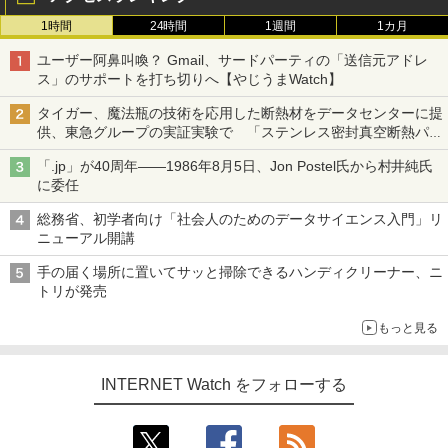
1時間
24時間
1週間
1カ月
ユーザー阿鼻叫喚？ Gmail、サードパーティの「送信元アドレ
ス」のサポートを打ち切りへ【やじうまWatch】
タイガー、魔法瓶の技術を応用した断熱材をデータセンターに提
供、東急グループの実証実験で 「ステンレス密封真空断熱パネ
ル TIVIP」
「.jp」が40周年――1986年8月5日、Jon Postel氏から村井純氏
に委任
総務省、初学者向け「社会人のためのデータサイエンス入門」リ
ニューアル開講
手の届く場所に置いてサッと掃除できるハンディクリーナー、ニ
トリが発売
もっと見る
INTERNET Watch をフォローする