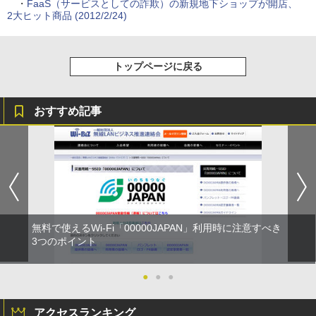
・
FaaS（サービスとしての詐欺）の新規地下ショップが開店、
2大ヒット商品 (2012/2/24)
トップページに戻る
おすすめ記事
無料で使えるWi-Fi「00000JAPAN」利用時に注意すべき
3つのポイント
●
●
●
アクセスランキング