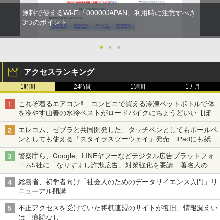
無料で使えるWi-Fi「00000JAPAN」利用時に注意すべき
3つのポイント
●
●
●
アクセスランキング
1時間
24時間
1週間
1カ月
これぞ着るエアコン!! コンビニで買える冷凍ペットボトルで体
を冷やす山善の水冷ベストがロードバイクにちょうどいい【ぼっ
ち・ざ・ろーど！その14】【空いた時間でなにしてる？】
エレコム、ゼブラと共同開発した、タッチペンとしてもボールペ
ンとしても使える「スタイラスツーウェイ」発売 iPadにも紙に
も、持ち替えずに書き込める
警察庁ら、Google、LINEヤフーなどデジタル広告プラットフォ
ーム5社に「なりすまし詐欺広告」対策強化を要請 著名人の写
真や映像を使った投資詐欺などへの対策として
総務省、初学者向け「社会人のためのデータサイエンス入門」リ
ニューアル開講
不正アクセスを受けていた将棋連盟のサイトが復旧、情報漏えい
は「痕跡なし」