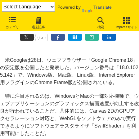
Powered by
Translate
「Google Chrome 18」安定版公開、GPUによるウェブアプリ描画速
カテゴリ
過去記事
検索
Impressサイト
度の向上も
リスト
米Googleは28日、ウェブブラウザー「Google Chrome 18」
の安定版を公開したと発表した。バージョン番号は「18.0.102
5.142」で、Windows版、Mac版、Linux版、Internet Explorer
用プラグインのChrome Frame版が公開されている。
特に注目されるのは、WindowsとMacの一部対応機種で、ウ
ェブアプリケーションのグラフィックス描画速度が向上する改
良が行われていることだ。具体的には、Canvas 2DのGPUア
クセラレーション対応と、WebGLをソフトウェアのみで実行
できるようにソフトウェアラスタライザ「SwiftShader」を利
用可能にしたことだ。