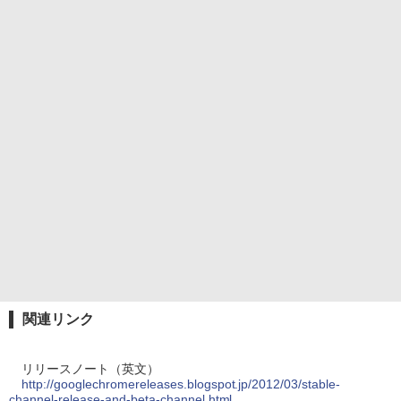
関連リンク
リリースノート（英文）
http://googlechromereleases.blogspot.jp/2012/03/stable-
channel-release-and-beta-channel.html