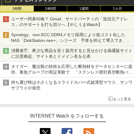
1時間
24時間
1週間
1カ月
ユーザー阿鼻叫喚？ Gmail、サードパーティの「送信元アドレ
ス」のサポートを打ち切りへ【やじうまWatch】
Synology、non-ECC DDR4メモリ採用により低コスト化した
NAS「DiskStation neo+」シリーズ 予算を抑えて導入でき、
ECCメモリへのアップグレードも可能
消費者庁、希少な商品を安く販売すると見せかける偽通販サイト
に注意喚起、サイト名とドメイン名を公表
タイガー、魔法瓶の技術を応用した断熱材をデータセンターに提
供、東急グループの実証実験で 「ステンレス密封真空断熱パネ
ル TIVIP」
持ち運び時は小さくなるスライドカバー式超薄型マウス、サンワ
サプライが発売
もっと見る
INTERNET Watch をフォローする