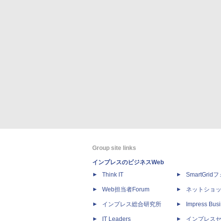
Group site links
インプレスのビジネスWeb
Think IT
SmartGri
Web担当者Forum
ネットショ
インプレス総合研究所
Impress Busi
IT Leaders
インプレス