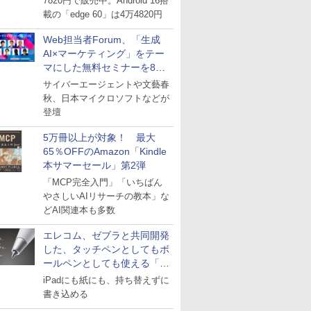
7820円で販売中。Android 16搭
載の「edge 60」は4万4820円
Web担当者Forum、「生成
AI×マーケティング」をテー
マにした無料セミナーを8月
27日にオンライン開催
サイバーエージェントや文藝春
秋、日本マイクロソフトなどが
登壇
5万冊以上が対象！ 最大
65％OFFのAmazon「Kindle
本サマーセール」第2弾
「MCP完全入門」「いちばん
やさしいAIリサーチの教本」な
どAI関連本も多数
エレコム、ゼブラと共同開発
した、タッチペンとしてもボ
ールペンとしても使える「ス
タイラスツーウェイ」発売
iPadにも紙にも、持ち替えずに
書き込める