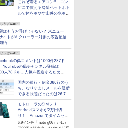
これぞ着るエアコン!! コン
ビニで買える冷凍ペットボト
ルで体を冷やす山善の水冷ベ
ストがロードバイクにちょう
じうまWatch
どいい【ぼっち・ざ・ろー
ど！その14】
類はもうお呼びじゃない？ 米ニュー
サイトがAIクローラー対象の広告配信
開始
じうまWatch
acebookの偽コメントは1000件287ド
、YouTubeの偽チャンネル登録は
000人78ドル…人気を捏造するための
格リストが公開中
国内の銀行・信金386行のう
ち、なりすましメールを遮断
できる状態だったのは26.7％
にとどまる～GMOブランド
モトローラのSIMフリー
セキュリティ調査
Androidスマホが2万円切
り！ Amazonでタイムセー
ル
6.9インチ「moto g06」が1万