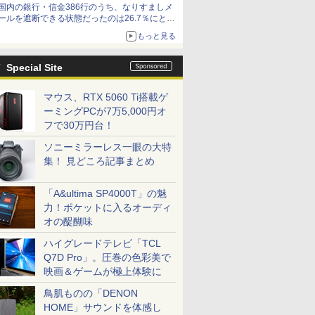
国内の銀行・信金386行のうち、なりすましメ
ールを遮断できる状態だったのは26.7％にとど
まる～GMOブランドセキュリティ調査
もっと見る
Special Site
マウス、RTX 5060 Ti搭載ゲ
ーミングPCが7万5,000円オ
フで30万円台！
ソニーミラーレス一眼の大特
集！ 見どころ記事まとめ
「A&ultima SP4000T」の魅
力！ポケットに入るオーディ
オの醍醐味
ハイグレードテレビ「TCL
Q7D Pro」。圧巻の色彩美で
映画＆ゲームが極上体験に
鳥肌ものの「DENON
HOME」サウンドを体感し