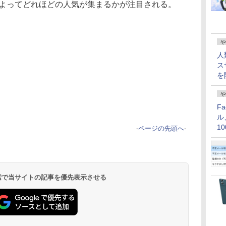
略によってどれほどの人気が集まるかが注目される。
や
人
ス
を
や
F
ル
1
-
ページの先頭へ
-
価
 検索で当サイトの記事を優先表示させる