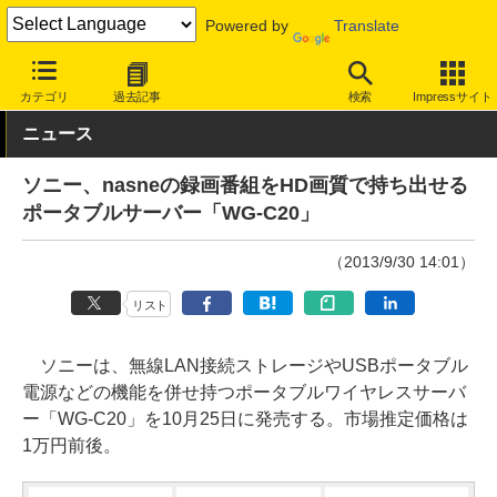
Powered by
Translate
INTERNET Watch
ハードウェア
周辺機器
カテゴリ
過去記事
検索
Impressサイト
ニュース
ソニー、nasneの録画番組をHD画質で持ち出せる
ポータブルサーバー「WG-C20」
（2013/9/30 14:01）
リスト
ソニーは、無線LAN接続ストレージやUSBポータブル
電源などの機能を併せ持つポータブルワイヤレスサーバ
ー「WG-C20」を10月25日に発売する。市場推定価格は
1万円前後。