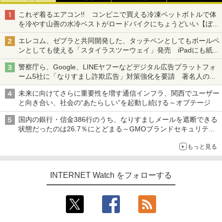
これぞ着るエアコン!! コンビニで買える冷凍ペットボトルで体
を冷やす山善の水冷ベストがロードバイクにちょうどいい【ぼっ
ち・ざ・ろーど！その14】【空いた時間でなにしてる？】
エレコム、ゼブラと共同開発した、タッチペンとしてもボールペ
ンとしても使える「スタイラスツーウェイ」発売 iPadにも紙に
も、持ち替えずに書き込める
警察庁ら、Google、LINEヤフーなどデジタル広告プラットフォ
ーム5社に「なりすまし詐欺広告」対策強化を要請 著名人の写
真や映像を使った投資詐欺などへの対策として
未来に向けてさらに重要性を増す通信インフラ、関西でユーザー
と向き合い、社会の“あたらしい”を起動し続ける～オプテージ
国内の銀行・信金386行のうち、なりすましメールを遮断できる
状態だったのは26.7％にとどまる～GMOブランドセキュリティ
調査
もっと見る
INTERNET Watch をフォローする