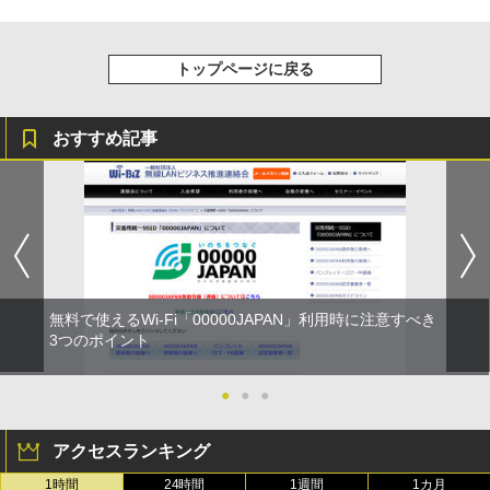
トップページに戻る
おすすめ記事
無料で使えるWi-Fi「00000JAPAN」利用時に注意すべき
3つのポイント
●
●
●
アクセスランキング
1時間
24時間
1週間
1カ月